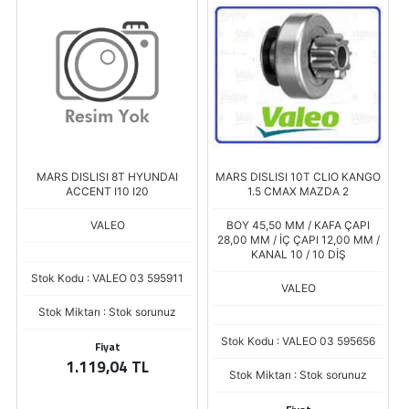
I
MARS DISLISI 10T CLIO KANGO
MARS DISLISI 9T RENAULT R9
1.5 CMAX MAZDA 2
R11 R19
BOY 45,50 MM / KAFA ÇAPI
BOY 55,00 MM / KAFA ÇAPI
28,00 MM / İÇ ÇAPI 12,00 MM /
25,80 MM / İÇ ÇAPI 12,00 MM /
KANAL 10 / 10 DİŞ
KANAL 9 / 9 DİŞ
11
VALEO
VALEO
Stok Kodu : VALEO 03 595656
Stok Kodu : VALEO 03 099931
Stok Miktarı : Stok sorunuz
Stok Miktarı : Stok sorunuz