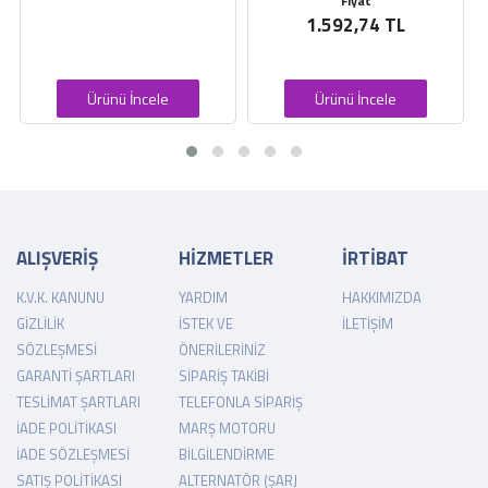
Fiyat
Fiyat
1.592,74 TL
1.235,68 TL
Ürünü İncele
Ürünü İncele
ALIŞVERİŞ
HİZMETLER
İRTİBAT
K.V.K. KANUNU
YARDIM
HAKKIMIZDA
GIZLILIK
İSTEK VE
İLETIŞIM
SÖZLEŞMESI
ÖNERILERINIZ
GARANTI ŞARTLARI
SIPARIŞ TAKIBI
TESLIMAT ŞARTLARI
TELEFONLA SIPARIŞ
İADE POLITIKASI
MARŞ MOTORU
İADE SÖZLEŞMESI
BILGILENDIRME
SATIŞ POLITIKASI
ALTERNATÖR (ŞARJ