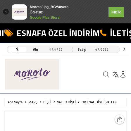
Moroto^|bg_BG:Vavoto
İNDİR
Ücretsiz
Google Play Store
I
ESNAFA ÖZEL İNDİRİM
İLETİŞ
$
Alış
47,4723
Satış
47,6625
Ana Sayfa
MARŞ
DİŞLİ
VALEO DİŞLİ
ORJİNAL DİŞLİ (VALEO)