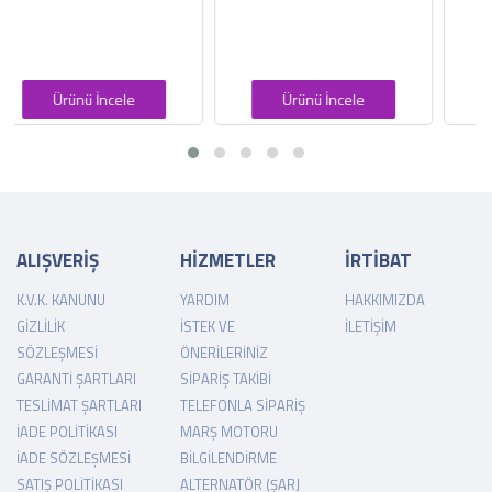
1.578,10 TL
Ürünü İncele
Ürünü İncele
ALIŞVERİŞ
HİZMETLER
İRTİBAT
K.V.K. KANUNU
YARDIM
HAKKIMIZDA
GIZLILIK
İSTEK VE
İLETIŞIM
SÖZLEŞMESI
ÖNERILERINIZ
GARANTI ŞARTLARI
SIPARIŞ TAKIBI
TESLIMAT ŞARTLARI
TELEFONLA SIPARIŞ
İADE POLITIKASI
MARŞ MOTORU
İADE SÖZLEŞMESI
BILGILENDIRME
SATIŞ POLITIKASI
ALTERNATÖR (ŞARJ