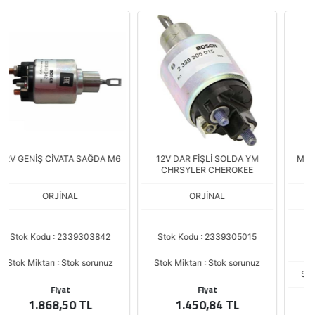
12V DAR FİŞLİ SOLDA YM
M.OTOM 24V 3 DELİK IVECO
CHRSYLER CHEROKEE
MERCEDES
ORJİNAL
ORJ
Stok Kodu : 2339305015
Stok Kodu : G-ORJ-BSC
2339402314
Stok Miktarı : Stok sorunuz
Stok Miktarı : Stok sorunuz
Fiyat
Fiyat
1.450,84 TL