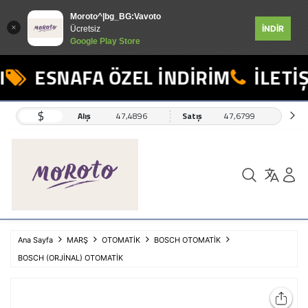
Moroto^|bg_BG:Vavoto
İNDİR
Ücretsiz
Google Play Store
ESNAFA ÖZEL İNDİRİM
İLETİŞ
$
Alış
47,4896
Satış
47,6799
Ana Sayfa
MARŞ
OTOMATİK
BOSCH OTOMATİK
BOSCH (ORJİNAL) OTOMATİK