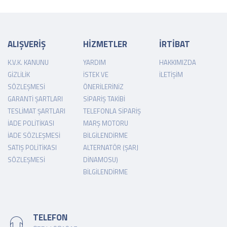
ALIŞVERİŞ
HİZMETLER
İRTİBAT
K.V.K. KANUNU
YARDIM
HAKKIMIZDA
GIZLILIK
İSTEK VE
İLETIŞIM
SÖZLEŞMESI
ÖNERILERINIZ
GARANTI ŞARTLARI
SIPARIŞ TAKIBI
TESLIMAT ŞARTLARI
TELEFONLA SIPARIŞ
İADE POLITIKASI
MARŞ MOTORU
İADE SÖZLEŞMESI
BILGILENDIRME
SATIŞ POLITIKASI
ALTERNATÖR (ŞARJ
SÖZLEŞMESI
DINAMOSU)
BILGILENDIRME
TELEFON