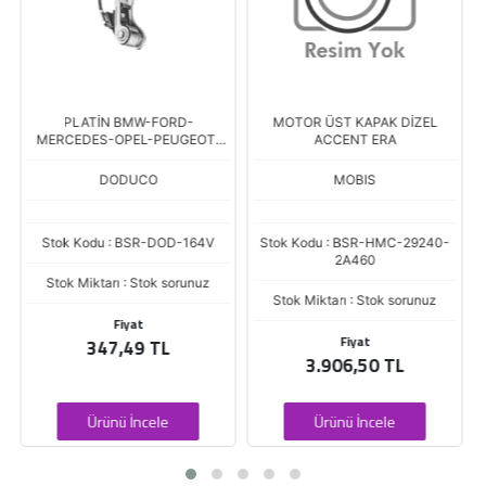
PLATİN BMW-FORD-
MOTOR ÜST KAPAK DİZEL
MERCEDES-OPEL-PEUGEOT-
ACCENT ERA
EDP38- BOSCH 52
DODUCO
MOBIS
Stok Kodu : BSR-DOD-164V
Stok Kodu : BSR-HMC-29240-
2A460
Stok Miktarı : Stok sorunuz
Stok Miktarı : Stok sorunuz
Fiyat
Fiyat
347,49 TL
3.906,50 TL
Ürünü İncele
Ürünü İncele