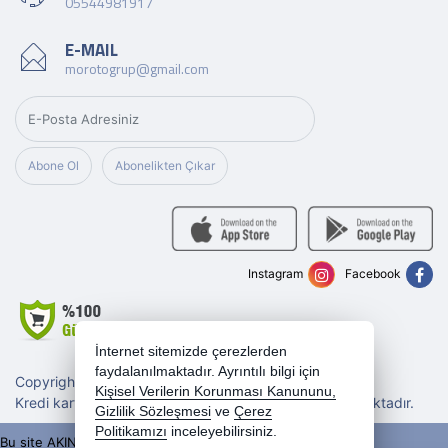
05544981917
E-MAIL
morotogrup@gmail.com
Abone Ol
Abonelikten Çıkar
Instagram
Facebook
İnternet sitemizde çerezlerden
faydalanılmaktadır. Ayrıntılı bilgi için
Copyright 2026 morotogrup.com - Tüm hakları saklıdır.
Kişisel Verilerin Korunması Kanununu,
Kredi kartı bilgileriniz 256bit SSL sertifikası ile korunmaktadır.
Gizlilik Sözleşmesi
ve
Çerez
Politikamızı
inceleyebilirsiniz.
Bu site AKINSOFT E-Ticaret ile hazırlanmıştır.