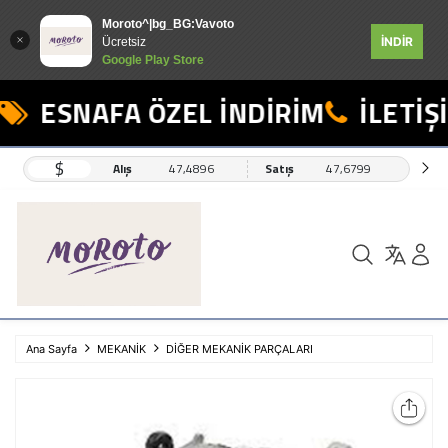
Moroto^|bg_BG:Vavoto
İNDİR
Ücretsiz
Google Play Store
ESNAFA ÖZEL İNDİRİM
İLETİŞİ
$
Alış
47,4896
Satış
47,6799
Ana Sayfa
MEKANİK
DİĞER MEKANİK PARÇALARI