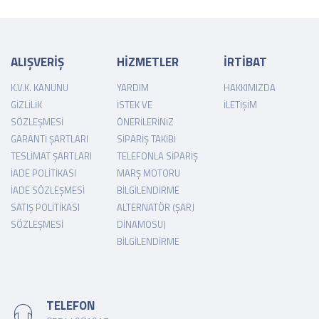
ALIŞVERİŞ
HİZMETLER
İRTİBAT
K.V.K. KANUNU
YARDIM
HAKKIMIZDA
GIZLILIK
İSTEK VE
İLETIŞIM
SÖZLEŞMESI
ÖNERILERINIZ
GARANTI ŞARTLARI
SIPARIŞ TAKIBI
TESLIMAT ŞARTLARI
TELEFONLA SIPARIŞ
İADE POLITIKASI
MARŞ MOTORU
İADE SÖZLEŞMESI
BILGILENDIRME
SATIŞ POLITIKASI
ALTERNATÖR (ŞARJ
SÖZLEŞMESI
DINAMOSU)
BILGILENDIRME
TELEFON