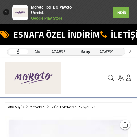
Moroto^|bg_BG:Vavoto
İNDİR
Ücretsiz
Google Play Store
ESNAFA ÖZEL İNDİRİM
İLETİŞİ
$
Alış
47,4896
Satış
47,6799
Ana Sayfa
MEKANİK
DİĞER MEKANİK PARÇALARI