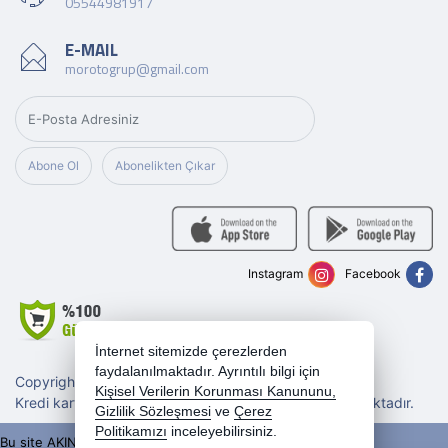
05544981917
E-MAIL
morotogrup@gmail.com
Abone Ol
Abonelikten Çıkar
Instagram
Facebook
İnternet sitemizde çerezlerden
faydalanılmaktadır. Ayrıntılı bilgi için
Copyright 2026 morotogrup.com - Tüm hakları saklıdır.
Kişisel Verilerin Korunması Kanununu,
Kredi kartı bilgileriniz 256bit SSL sertifikası ile korunmaktadır.
Gizlilik Sözleşmesi
ve
Çerez
Politikamızı
inceleyebilirsiniz.
Bu site AKINSOFT E-Ticaret ile hazırlanmıştır.