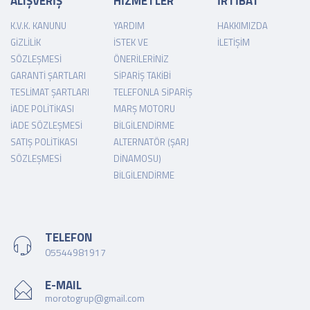
ALIŞVERİŞ
HİZMETLER
İRTİBAT
K.V.K. KANUNU
YARDIM
HAKKIMIZDA
GIZLILIK
İSTEK VE
İLETIŞIM
SÖZLEŞMESI
ÖNERILERINIZ
GARANTI ŞARTLARI
SIPARIŞ TAKIBI
TESLIMAT ŞARTLARI
TELEFONLA SIPARIŞ
İADE POLITIKASI
MARŞ MOTORU
İADE SÖZLEŞMESI
BILGILENDIRME
SATIŞ POLITIKASI
ALTERNATÖR (ŞARJ
SÖZLEŞMESI
DINAMOSU)
BILGILENDIRME
TELEFON
05544981917
E-MAIL
morotogrup@gmail.com