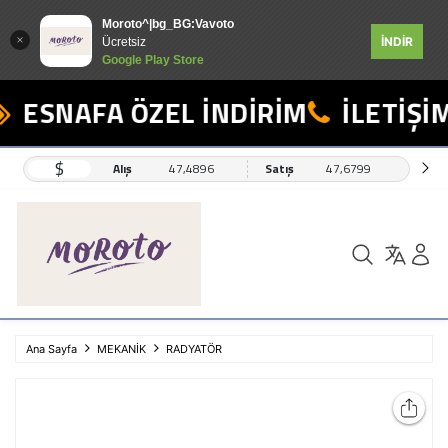
Moroto^|bg_BG:Vavoto
İNDİR
Ücretsiz
Google Play Store
ESNAFA ÖZEL İNDİRİM
İLETİŞİM
$
Alış
47,4896
Satış
47,6799
Ana Sayfa
MEKANİK
RADYATÖR