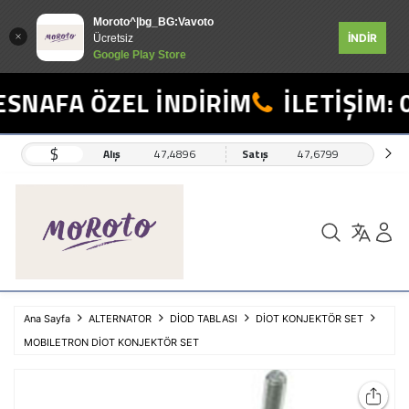
Moroto^|bg_BG:Vavoto
İNDİR
Ücretsiz
Google Play Store
NAFA ÖZEL İNDİRİM
İLETİŞİM: 0
$
Alış
47,4896
Satış
47,6799
Ana Sayfa
ALTERNATOR
DİOD TABLASI
DİOT KONJEKTÖR SET
MOBILETRON DİOT KONJEKTÖR SET