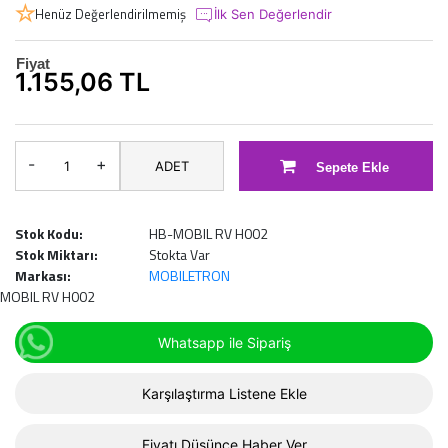
Henüz Değerlendirilmemiş
İlk Sen Değerlendir
Fiyat
1.155,06 TL
-
+
ADET
Sepete Ekle
Stok Kodu:
HB-MOBIL RV H002
Stok Miktarı:
Stokta Var
Markası:
MOBILETRON
MOBIL RV H002
Whatsapp ile Sipariş
Karşılaştırma Listene Ekle
Fiyatı Düşünce Haber Ver