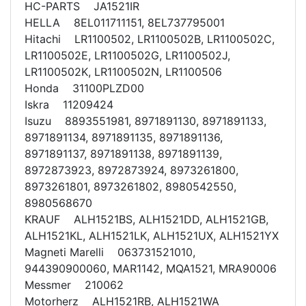
HC-PARTS JA1521IR
HELLA 8EL011711151, 8EL737795001
Hitachi LR1100502, LR1100502B, LR1100502C,
LR1100502E, LR1100502G, LR1100502J,
LR1100502K, LR1100502N, LR1100506
Honda 31100PLZD00
Iskra 11209424
Isuzu 8893551981, 8971891130, 8971891133,
8971891134, 8971891135, 8971891136,
8971891137, 8971891138, 8971891139,
8972873923, 8972873924, 8973261800,
8973261801, 8973261802, 8980542550,
8980568670
KRAUF ALH1521BS, ALH1521DD, ALH1521GB,
ALH1521KL, ALH1521LK, ALH1521UX, ALH1521YX
Magneti Marelli 063731521010,
944390900060, MAR1142, MQA1521, MRA90006
Messmer 210062
Motorherz ALH1521RB, ALH1521WA