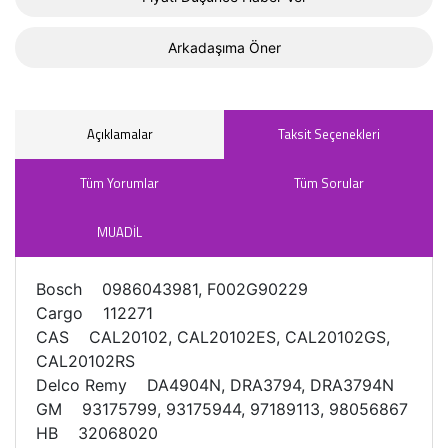
Arkadaşıma Öner
Açıklamalar
Taksit Seçenekleri
Tüm Yorumlar
Tüm Sorular
MUADİL
Bosch 0986043981, F002G90229
Cargo 112271
CAS CAL20102, CAL20102ES, CAL20102GS,
CAL20102RS
Delco Remy DA4904N, DRA3794, DRA3794N
GM 93175799, 93175944, 97189113, 98056867
HB 32068020