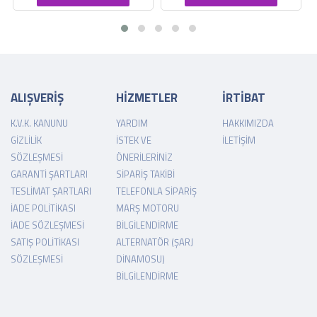
ALIŞVERİŞ
HİZMETLER
İRTİBAT
K.V.K. KANUNU
YARDIM
HAKKIMIZDA
GIZLILIK
İSTEK VE
İLETIŞIM
SÖZLEŞMESI
ÖNERILERINIZ
GARANTI ŞARTLARI
SIPARIŞ TAKIBI
TESLIMAT ŞARTLARI
TELEFONLA SIPARIŞ
İADE POLITIKASI
MARŞ MOTORU
İADE SÖZLEŞMESI
BILGILENDIRME
SATIŞ POLITIKASI
ALTERNATÖR (ŞARJ
SÖZLEŞMESI
DINAMOSU)
BILGILENDIRME