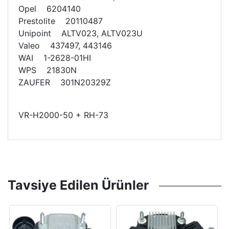
Opel 6204140
Prestolite 20110487
Unipoint ALTV023, ALTV023U
Valeo 437497, 443146
WAI 1-2628-01HI
WPS 21830N
ZAUFER 301N20329Z
VR-H2000-50 + RH-73
Tavsiye Edilen Ürünler