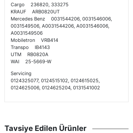
Cargo 236820, 333275
KRAUF ARB0820UT
Mercedes Benz 0031544206, 0031546006,
0031549506, A0031544206, A0031546006,
A0031549506
Mobiletron VRB414
Transpo IB4143
UTM RB0820A
WAI 25-5669-W
Servicing
0124325077, 0124515102, 0124615025,
0124625006, 0124625204, 0131541002
Tavsiye Edilen Ürünler