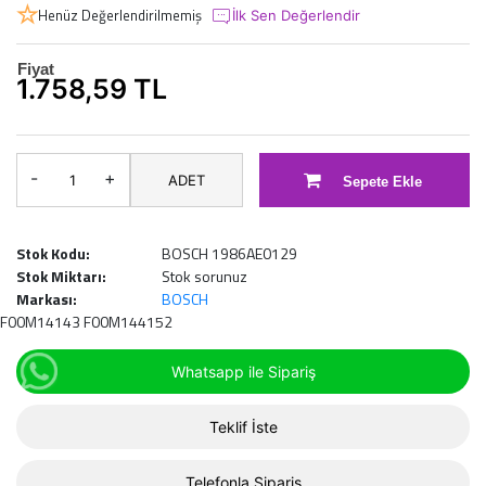
Henüz Değerlendirilmemiş
İlk Sen Değerlendir
Fiyat
1.758,59 TL
-
+
ADET
Sepete Ekle
Stok Kodu:
BOSCH 1986AE0129
Stok Miktarı:
Stok sorunuz
Markası:
BOSCH
F00M14143 F00M144152
Whatsapp ile Sipariş
Teklif İste
Telefonla Sipariş