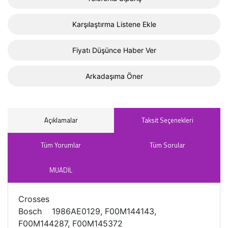
Karşılaştırma Listene Ekle
Fiyatı Düşünce Haber Ver
Arkadaşıma Öner
Açıklamalar
Taksit Seçenekleri
Tüm Yorumlar
Tüm Sorular
MUADİL
Crosses
Bosch 1986AE0129, F00M144143,
F00M144287, F00M145372