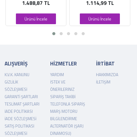
1.488,87 TL
1.114,99 TL
Ürünü İncele
Ürünü İncele
ALIŞVERİŞ
HİZMETLER
İRTİBAT
K.V.K. KANUNU
YARDIM
HAKKIMIZDA
GIZLILIK
İSTEK VE
İLETIŞIM
SÖZLEŞMESI
ÖNERILERINIZ
GARANTI ŞARTLARI
SIPARIŞ TAKIBI
TESLIMAT ŞARTLARI
TELEFONLA SIPARIŞ
İADE POLITIKASI
MARŞ MOTORU
İADE SÖZLEŞMESI
BILGILENDIRME
SATIŞ POLITIKASI
ALTERNATÖR (ŞARJ
SÖZLEŞMESI
DINAMOSU)