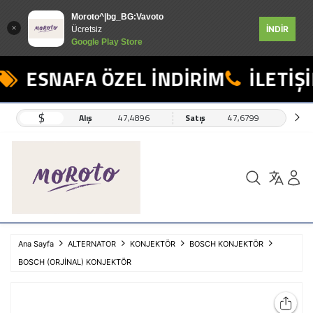
Moroto^|bg_BG:Vavoto
İNDİR
Ücretsiz
Google Play Store
ESNAFA ÖZEL İNDİRİM
İLETİŞİ
$
Alış
47,4896
Satış
47,6799
Ana Sayfa
ALTERNATOR
KONJEKTÖR
BOSCH KONJEKTÖR
BOSCH (ORJİNAL) KONJEKTÖR