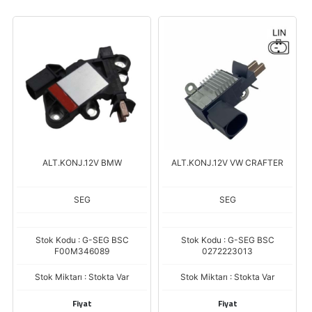
ALT.KONJ.12V BMW
ALT.KONJ.12V VW CRAFTER
SEG
SEG
5
Stok Kodu : G-SEG BSC
Stok Kodu : G-SEG BSC
F00M346089
0272223013
Stok Miktarı : Stokta Var
Stok Miktarı : Stokta Var
Fiyat
Fiyat