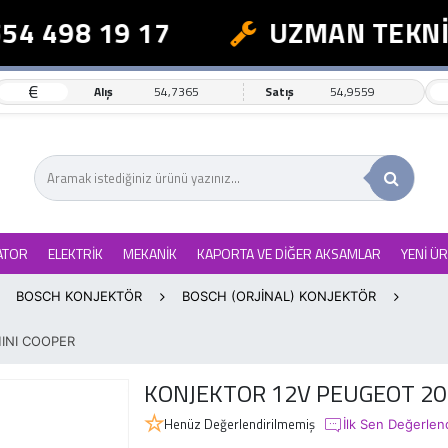
4 498 19 17
UZMAN TEKNİK
€
Alış
54,7365
Satış
54,9559
ATOR
ELEKTRİK
MEKANİK
KAPORTA VE DİĞER AKSAMLAR
YENİ Ü
BOSCH KONJEKTÖR
BOSCH (ORJİNAL) KONJEKTÖR
INI COOPER
KONJEKTOR 12V PEUGEOT 207
Henüz Değerlendirilmemiş
İlk Sen Değerlen