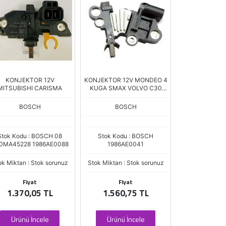
KONJEKTOR 12V
KONJEKTOR 12V MONDEO 4
ALT.KONJ. 2
MITSUBISHI CARISMA
KUGA SMAX VOLVO C30
F00MA45254 
V40 S80
BOSCH
BOSCH
SE
Stok Kodu : BOSCH 08
Stok Kodu : BOSCH
Stok Kodu :
0MA45228 1986AE0088
1986AE0041
F00MA45
ok Miktarı : Stok sorunuz
Stok Miktarı : Stok sorunuz
Stok Miktarı :
Fiyat
Fiyat
Fiya
1.370,05 TL
1.560,75 TL
1.368,
Ürünü İncele
Ürünü İncele
Ürünü İ