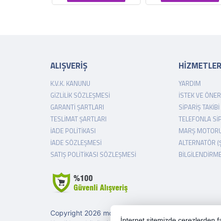
ALIŞVERİŞ
HİZMETLE
K.V.K. KANUNU
YARDIM
GIZLILIK SÖZLEŞMESI
İSTEK VE ÖNER
GARANTI ŞARTLARI
SIPARIŞ TAKIBI
TESLIMAT ŞARTLARI
TELEFONLA SI
İADE POLITIKASI
MARŞ MOTORU
İADE SÖZLEŞMESI
ALTERNATÖR (
SATIŞ POLITIKASI SÖZLEŞMESI
BILGILENDIRM
Copyright 2026 morotogrup.com - Tüm hakları saklıdı
İnternet sitemizde çerezlerden fay