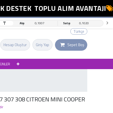
 DESTEK
TOPLU ALIM AVANTAJI
₸
Alış
0,1007
Satış
0,1020
Türkçe
Hesap Oluştur
Giriş Yap
Sepet Boş
RÜNLER
 307 308 CITROEN MINI COOPER
dir