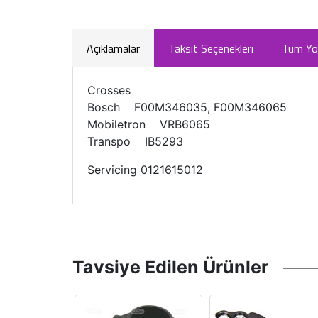
Açıklamalar
Taksit Seçenekleri
Tüm Yo
Crosses
Bosch F00M346035, F00M346065
Mobiletron VRB6065
Transpo IB5293
Servicing 0121615012
Tavsiye Edilen Ürünler