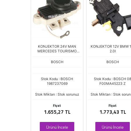
12V KÖMÜRLÜ
KONJEKTOR 24V MAN
KONJEKTOR 12V BMW 1.
-DFM) DACIA-
MERCEDES TOURISMO
2.0I
EL-RE
0403 AXOR CITARO
SEG
BOSCH
BOSCH
 : G-SEG BSC
Stok Kodu : BOSCH
Stok Kodu : BOSCH 0
220736
1987237069
F00MA45223 Z
 : Stok sorunuz
Stok Miktarı : Stok sorunuz
Stok Miktarı : Stok soru
iyat
Fiyat
Fiyat
,99 TL
1.655,27 TL
1.773,43 TL
 İncele
Ürünü İncele
Ürünü İncele