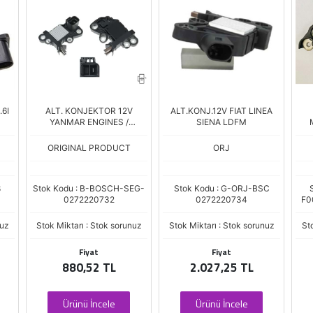
6I
ALT. KONJEKTOR 12V
ALT.KONJ.12V FIAT LINEA
YANMAR ENGINES /
SIENA LDFM
HYUNDAI ATOS - GETZ - I10
/ KIA PICANTO
ORIGINAL PRODUCT
ORJ
8
Stok Kodu : B-BOSCH-SEG-
Stok Kodu : G-ORJ-BSC
0272220732
0272220734
F0
nuz
Stok Miktarı : Stok sorunuz
Stok Miktarı : Stok sorunuz
St
Fiyat
Fiyat
880,52 TL
2.027,25 TL
Ürünü İncele
Ürünü İncele