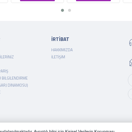
R
İRTİBAT
HAKKIMIZDA
ILERINIZ
İLETIŞIM
PARIŞ
 BILGILENDIRME
ŞARJ DINAMOSU)
E
r.
dalanılmaktadır. Ayrıntılı bilgi için
Kişisel Verilerin Korunması