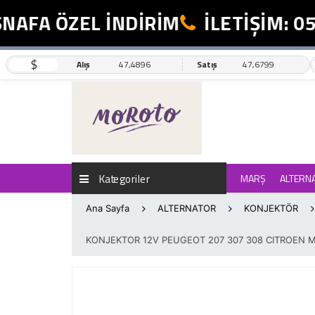
AFA ÖZEL İNDİRİM
İLETİŞİM: 055
$
Alış
47,4896
Satış
47,6799
Kategoriler
MARŞ
ALTERN
Ana Sayfa
ALTERNATOR
KONJEKTÖR
KONJEKTOR 12V PEUGEOT 207 307 308 CITROEN M