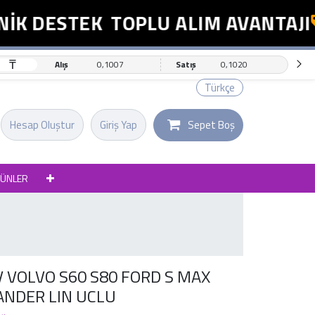
K DESTEK
TOPLU ALIM AVANTAJI
₸
Alış
0,1007
Satış
0,1020
Türkçe
Hesap Oluştur
Giriş Yap
Sepet Boş
RÜNLER
 VOLVO S60 S80 FORD S MAX
NDER LIN UCLU