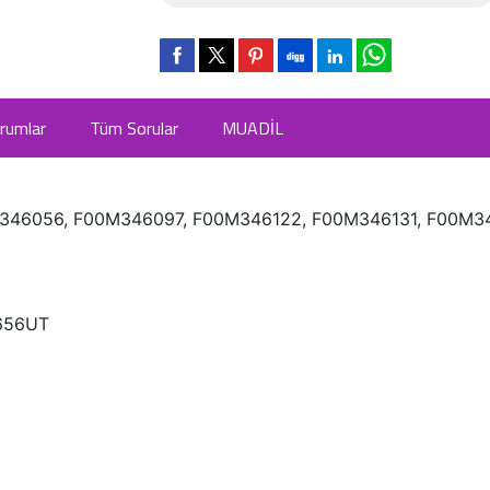
rumlar
Tüm Sorular
MUADİL
46056, F00M346097, F00M346122, F00M346131, F00M3
656UT