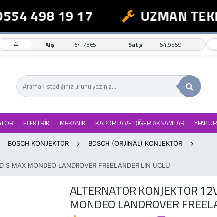
54 498 19 17
UZMAN TEKNİ
€
Alış
54,7365
Satış
54,9559
ATOR
ELEKTRİK
MEKANİK
KAPORTA VE DİĞER AKSAMLAR
YENİ Ü
BOSCH KONJEKTÖR
BOSCH (ORJİNAL) KONJEKTÖR
RD S MAX MONDEO LANDROVER FREELANDER LIN UCLU
ALTERNATOR KONJEKTOR 12V
MONDEO LANDROVER FREELA