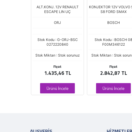
12V MERCEDES
ALT.KONJ. 12V RENAULT
KONJEKTOR 12V VOLVO 
 FISLI LDFM UC
ESCAPE LIN UÇ
S8 FORD SMAX
OSCH
ORJ
BOSCH
du : BOSCH
Stok Kodu : G-ORJ-BSC
Stok Kodu : BOSCH 0
AE0129
0272220840
F00M346122
 : Stok sorunuz
Stok Miktarı : Stok sorunuz
Stok Miktarı : Stok soru
iyat
Fiyat
Fiyat
8,59 TL
1.435,46 TL
2.842,87 TL
 İncele
Ürünü İncele
Ürünü İncele
ALIŞVERİŞ
HİZMETLE