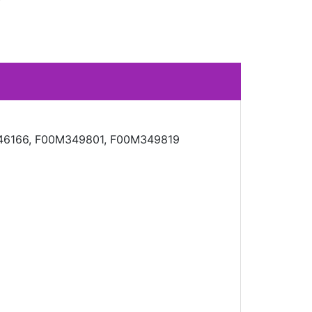
46166, F00M349801, F00M349819