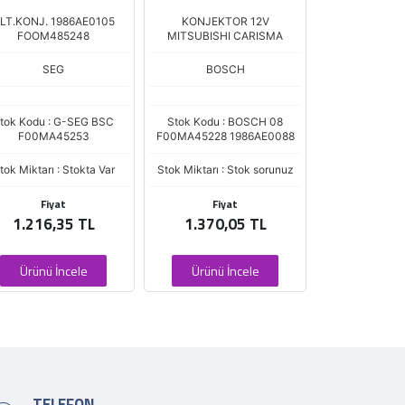
LT.KONJ. 1986AE0105
KONJEKTOR 12V
ALT.KONJ.12V
FOOM485248
MITSUBISHI CARISMA
SIENA 
SEG
BOSCH
OR
tok Kodu : G-SEG BSC
Stok Kodu : BOSCH 08
Stok Kodu :
F00MA45253
F00MA45228 1986AE0088
027222
tok Miktarı : Stokta Var
Stok Miktarı : Stok sorunuz
Stok Miktarı : 
Fiyat
Fiyat
Fiya
1.216,35 TL
1.370,05 TL
2.027,
Ürünü İncele
Ürünü İncele
Ürünü İ
TELEFON