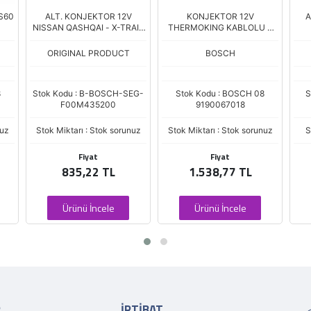
S60
ALT. KONJEKTOR 12V
KONJEKTOR 12V
A
NISSAN QASHQAI - X-TRAIL
THERMOKING KABLOLU 2
T31-T32
FIS
ORIGINAL PRODUCT
BOSCH
8
Stok Kodu : B-BOSCH-SEG-
Stok Kodu : BOSCH 08
S
F00M435200
9190067018
nuz
Stok Miktarı : Stok sorunuz
Stok Miktarı : Stok sorunuz
S
Fiyat
Fiyat
835,22 TL
1.538,77 TL
Ürünü İncele
Ürünü İncele
R
İRTİBAT