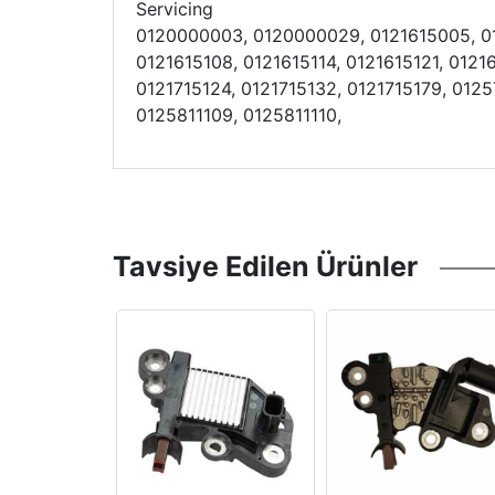
Servicing
0120000003, 0120000029, 0121615005, 012
0121615108, 0121615114, 0121615121, 0121
0121715124, 0121715132, 0121715179, 012
0125811109, 0125811110,
Tavsiye Edilen Ürünler