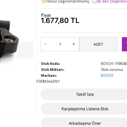
Henüz Değerlendirilmemiş
İlk Sen Değerlen
Fiyat
1.677,80 TL
-
+
ADET
Stok Kodu:
BOSCH 1986A
Stok Miktarı:
Stok sorunuz
Markası:
BOSCH
F00M346097
Teklif İste
Karşılaştırma Listene Ekle
Arkadaşıma Öner