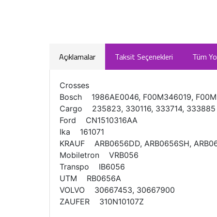
Açıklamalar
Taksit Seçenekleri
Tüm Yo
Crosses
Bosch 1986AE0046, F00M346019, F00M3
Cargo 235823, 330116, 333714, 333885
Ford CN1510316AA
Ika 161071
KRAUF ARB0656DD, ARB0656SH, ARB0
Mobiletron VRB056
Transpo IB6056
UTM RB0656A
VOLVO 30667453, 30667900
ZAUFER 310N10107Z