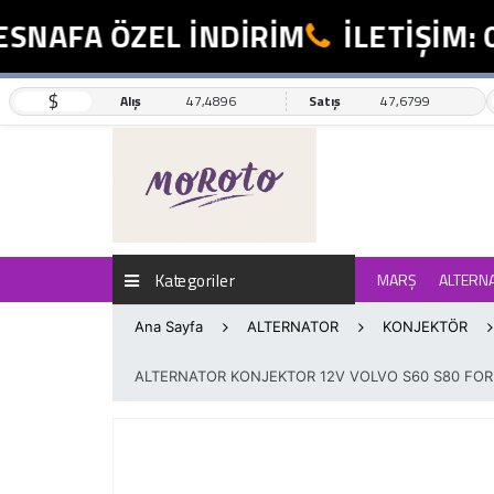
NAFA ÖZEL İNDİRİM
İLETİŞİM: 05
$
Alış
47,4896
Satış
47,6799
Kategoriler
MARŞ
ALTERN
Ana Sayfa
ALTERNATOR
KONJEKTÖR
ALTERNATOR KONJEKTOR 12V VOLVO S60 S80 FO