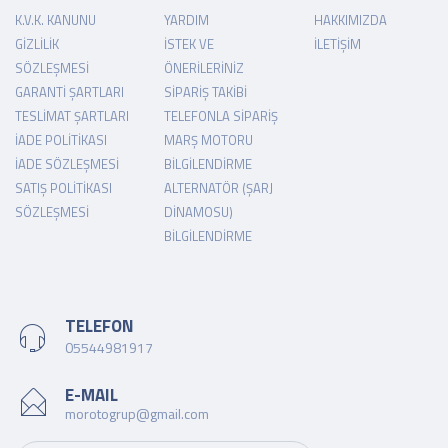
K.V.K. KANUNU
YARDIM
HAKKIMIZDA
GIZLILIK
İSTEK VE
İLETIŞIM
SÖZLEŞMESI
ÖNERILERINIZ
GARANTI ŞARTLARI
SIPARIŞ TAKIBI
TESLIMAT ŞARTLARI
TELEFONLA SIPARIŞ
İADE POLITIKASI
MARŞ MOTORU
İADE SÖZLEŞMESI
BILGILENDIRME
SATIŞ POLITIKASI
ALTERNATÖR (ŞARJ
SÖZLEŞMESI
DINAMOSU)
BILGILENDIRME
TELEFON
05544981917
E-MAIL
morotogrup@gmail.com