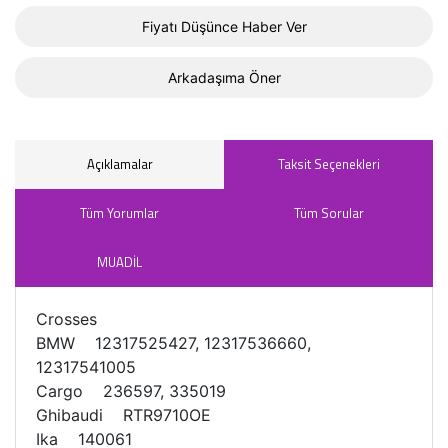
Fiyatı Düşünce Haber Ver
Arkadaşıma Öner
Açıklamalar
Taksit Seçenekleri
Tüm Yorumlar
Tüm Sorular
MUADİL
Crosses
BMW 12317525427, 12317536660,
12317541005
Cargo 236597, 335019
Ghibaudi RTR9710OE
Ika 140061