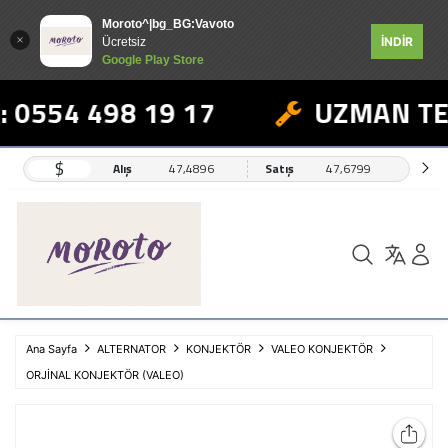
Moroto^|bg_BG:Vavoto
İNDİR
Ücretsiz
Google Play Store
 0554 498 19 17
UZMAN TEK
$
Alış
47,4896
Satış
47,6799
Ana Sayfa
ALTERNATOR
KONJEKTÖR
VALEO KONJEKTÖR
ORJİNAL KONJEKTÖR (VALEO)