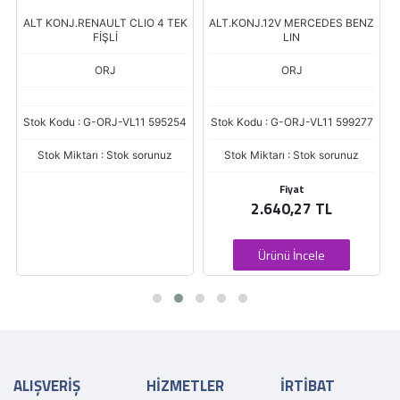
ALT KONJ.RENAULT CLIO 4 TEK
ALT.KONJ.12V MERCEDES BENZ
8
FİŞLİ
LIN
3
ORJ
ORJ
Stok Kodu : G-ORJ-VL11 595254
Stok Kodu : G-ORJ-VL11 599277
Stok Miktarı : Stok sorunuz
Stok Miktarı : Stok sorunuz
Fiyat
2.640,27 TL
Ürünü İncele
ALIŞVERİŞ
HİZMETLER
İRTİBAT