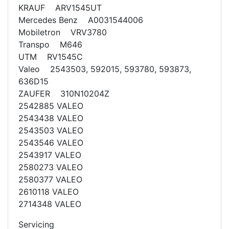
KRAUF ARV1545UT
Mercedes Benz A0031544006
Mobiletron VRV3780
Transpo M646
UTM RV1545C
Valeo 2543503, 592015, 593780, 593873,
636D15
ZAUFER 310N10204Z
2542885 VALEO
2543438 VALEO
2543503 VALEO
2543546 VALEO
2543917 VALEO
2580273 VALEO
2580377 VALEO
2610118 VALEO
2714348 VALEO
Servicing