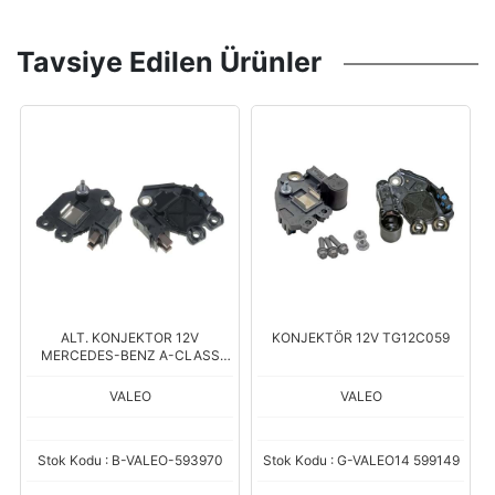
Tavsiye Edilen Ürünler
ALT. KONJEKTOR 12V
KONJEKTÖR 12V TG12C059
MERCEDES-BENZ A-CLASS
(A160, A180, A200) / B-CLASS
(B180, B200) / C-CLASS (C220,
VALEO
VALEO
C250)
Stok Kodu : B-VALEO-593970
Stok Kodu : G-VALEO14 599149