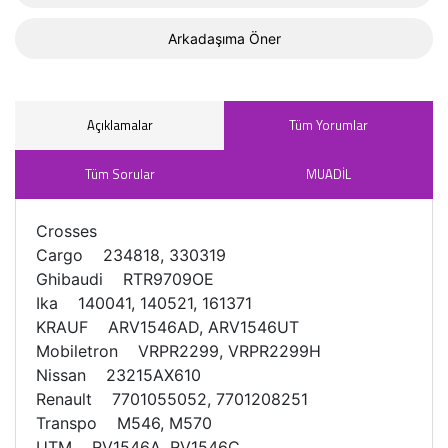
Arkadaşıma Öner
Açıklamalar
Tüm Yorumlar
Tüm Sorular
MUADİL
Crosses
Cargo 234818, 330319
Ghibaudi RTR9709OE
Ika 140041, 140521, 161371
KRAUF ARV1546AD, ARV1546UT
Mobiletron VRPR2299, VRPR2299H
Nissan 23215AX610
Renault 7701055052, 7701208251
Transpo M546, M570
UTM RV1546A, RV1546C