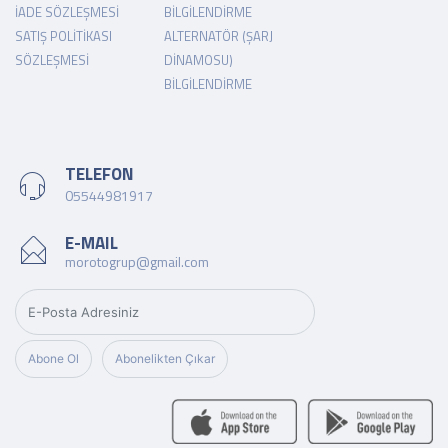
İADE SÖZLEŞMESI
BILGILENDIRME
SATIŞ POLITIKASI
ALTERNATÖR (ŞARJ
SÖZLEŞMESI
DINAMOSU)
BILGILENDIRME
TELEFON
05544981917
E-MAIL
morotogrup@gmail.com
Abone Ol
Abonelikten Çıkar