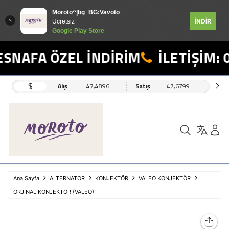
Moroto^|bg_BG:Vavoto
İNDİR
Ücretsiz
Google Play Store
SNAFA ÖZEL İNDİRİM
İLETİŞİM: 0
$
Alış
47,4896
Satış
47,6799
Ana Sayfa
ALTERNATOR
KONJEKTÖR
VALEO KONJEKTÖR
ORJİNAL KONJEKTÖR (VALEO)