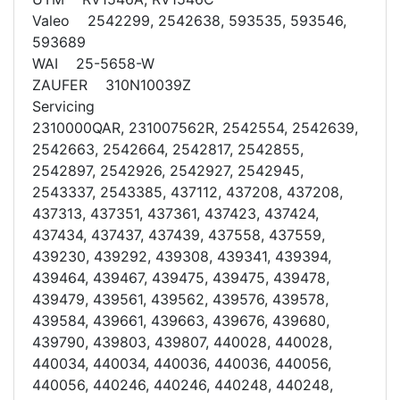
Valeo 2542299, 2542638, 593535, 593546,
593689
WAI 25-5658-W
ZAUFER 310N10039Z
Servicing
2310000QAR, 231007562R, 2542554, 2542639,
2542663, 2542664, 2542817, 2542855,
2542897, 2542926, 2542927, 2542945,
2543337, 2543385, 437112, 437208, 437208,
437313, 437351, 437361, 437423, 437424,
437434, 437437, 437439, 437558, 437559,
439230, 439292, 439308, 439341, 439394,
439464, 439467, 439475, 439475, 439478,
439479, 439561, 439562, 439576, 439578,
439584, 439661, 439663, 439676, 439680,
439790, 439803, 439807, 440028, 440028,
440034, 440034, 440036, 440036, 440056,
440056, 440246, 440246, 440248, 440248,