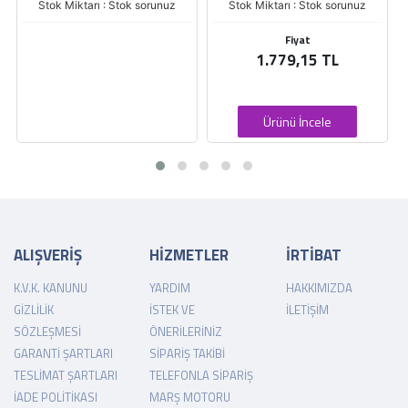
Stok Miktarı : Stok sorunuz
Stok Miktarı : Stok sorunuz
Fiyat
1.779,15 TL
Ürünü İncele
ALIŞVERİŞ
HİZMETLER
İRTİBAT
K.V.K. KANUNU
YARDIM
HAKKIMIZDA
GIZLILIK
İSTEK VE
İLETIŞIM
SÖZLEŞMESI
ÖNERILERINIZ
GARANTI ŞARTLARI
SIPARIŞ TAKIBI
TESLIMAT ŞARTLARI
TELEFONLA SIPARIŞ
İADE POLITIKASI
MARŞ MOTORU