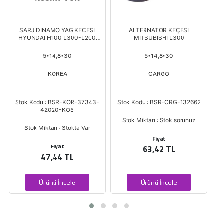
ALTERNATOR KEÇESİ
SARJ DINOMA YAG KECESI
MITSUBISHI L300
HYUNDAI STAREX / H100 KMYT
2004>>
5*14,8*30
MOBIS
CARGO
Stok Kodu : BSR-HMC-37343-
4A000-WME
Stok Kodu : BSR-CRG-132662
Stok Miktarı : Stok sorunuz
Stok Miktarı : Stok sorunuz
Fiyat
164,27 TL
Fiyat
63,42 TL
Ürünü İncele
Ürünü İncele