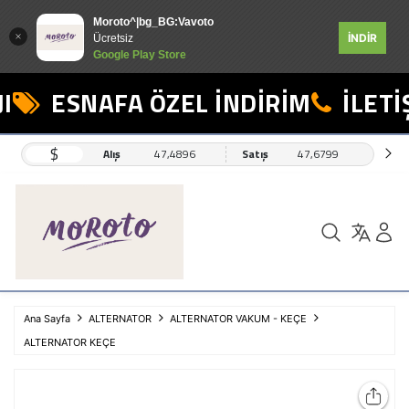
Moroto^|bg_BG:Vavoto
İNDİR
Ücretsiz
Google Play Store
ESNAFA ÖZEL İNDİRİM
İLETİŞ
$
Alış
47,4896
Satış
47,6799
Ana Sayfa
ALTERNATOR
ALTERNATOR VAKUM - KEÇE
ALTERNATOR KEÇE