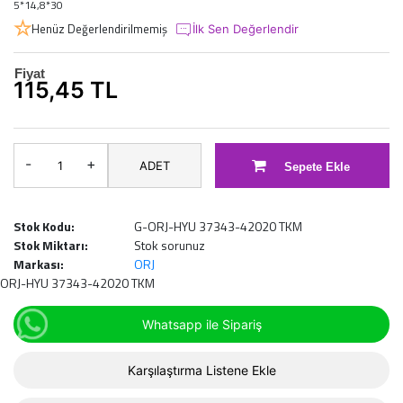
5*14,8*30
Henüz Değerlendirilmemiş
İlk Sen Değerlendir
Fiyat
115,45 TL
-
+
ADET
Sepete Ekle
Stok Kodu:
G-ORJ-HYU 37343-42020 TKM
Stok Miktarı:
Stok sorunuz
Markası:
ORJ
ORJ-HYU 37343-42020 TKM
Whatsapp ile Sipariş
Karşılaştırma Listene Ekle