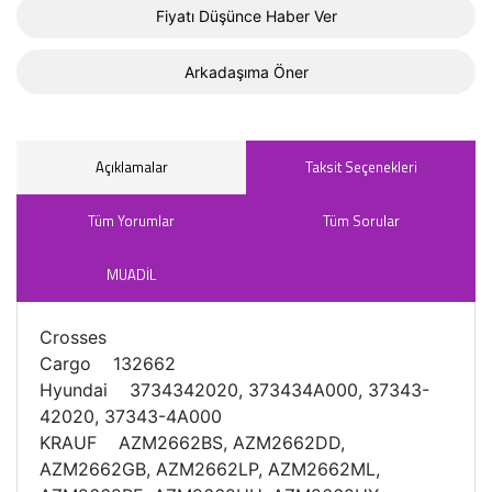
Fiyatı Düşünce Haber Ver
Arkadaşıma Öner
Açıklamalar
Taksit Seçenekleri
Tüm Yorumlar
Tüm Sorular
MUADİL
Crosses
Cargo 132662
Hyundai 3734342020, 373434A000, 37343-
42020, 37343-4A000
KRAUF AZM2662BS, AZM2662DD,
AZM2662GB, AZM2662LP, AZM2662ML,