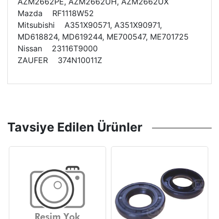
AZM2662PE, AZM2662UH, AZM2662UX
Mazda RF1118W52
Mitsubishi A351X90571, A351X90971,
MD618824, MD619244, ME700547, ME701725
Nissan 23116T9000
ZAUFER 374N10011Z
Tavsiye Edilen Ürünler