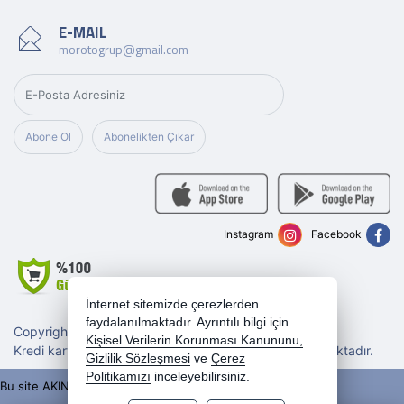
E-MAIL
morotogrup@gmail.com
Abone Ol
Abonelikten Çıkar
Instagram
Facebook
İnternet sitemizde çerezlerden
faydalanılmaktadır. Ayrıntılı bilgi için
Copyright 2026 morotogrup.com - Tüm hakları saklıdır.
Kişisel Verilerin Korunması Kanununu,
Kredi kartı bilgileriniz 256bit SSL sertifikası ile korunmaktadır.
Gizlilik Sözleşmesi
ve
Çerez
Politikamızı
inceleyebilirsiniz.
Bu site AKINSOFT E-Ticaret ile hazırlanmıştır.