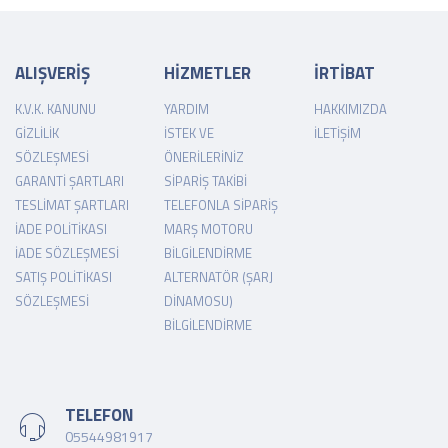
ALIŞVERİŞ
HİZMETLER
İRTİBAT
K.V.K. KANUNU
YARDIM
HAKKIMIZDA
GIZLILIK
İSTEK VE
İLETIŞIM
SÖZLEŞMESI
ÖNERILERINIZ
GARANTI ŞARTLARI
SIPARIŞ TAKIBI
TESLIMAT ŞARTLARI
TELEFONLA SIPARIŞ
İADE POLITIKASI
MARŞ MOTORU
İADE SÖZLEŞMESI
BILGILENDIRME
SATIŞ POLITIKASI
ALTERNATÖR (ŞARJ
SÖZLEŞMESI
DINAMOSU)
BILGILENDIRME
TELEFON
05544981917