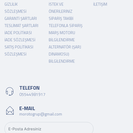
GIZLILIK
İSTEK VE
İLETIŞIM
SÖZLEŞMESI
ÖNERILERINIZ
GARANTI ŞARTLARI
SIPARIŞ TAKIBI
TESLIMAT ŞARTLARI
TELEFONLA SIPARIŞ
İADE POLITIKASI
MARŞ MOTORU
İADE SÖZLEŞMESI
BILGILENDIRME
SATIŞ POLITIKASI
ALTERNATÖR (ŞARJ
SÖZLEŞMESI
DINAMOSU)
BILGILENDIRME
TELEFON
05544981917
E-MAIL
morotogrup@gmail.com