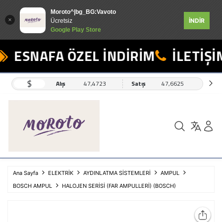
Moroto^|bg_BG:Vavoto
İNDİR
Ücretsiz
Google Play Store
ESNAFA ÖZEL İNDİRİM
İLETİŞİM
$
Alış
47,4723
Satış
47,6625
Ana Sayfa
ELEKTRİK
AYDINLATMA SİSTEMLERİ
AMPUL
BOSCH AMPUL
HALOJEN SERİSİ (FAR AMPULLERİ) (BOSCH)