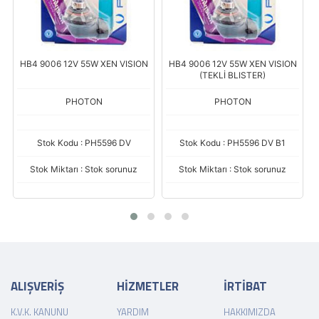
HB4 9006 12V 55W XEN VISION
HB4 9006 12V 55W XEN VISION
(TEKLİ BLISTER)
PHOTON
PHOTON
Stok Kodu : PH5596 DV
Stok Kodu : PH5596 DV B1
Stok Miktarı : Stok sorunuz
Stok Miktarı : Stok sorunuz
ALIŞVERİŞ
HİZMETLER
İRTİBAT
K.V.K. KANUNU
YARDIM
HAKKIMIZDA