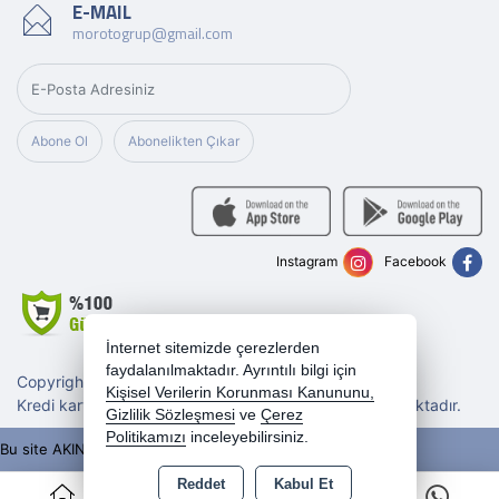
E-MAIL
morotogrup@gmail.com
Abone Ol
Abonelikten Çıkar
Instagram
Facebook
İnternet sitemizde çerezlerden
faydalanılmaktadır. Ayrıntılı bilgi için
Copyright 2026 morotogrup.com - Tüm hakları saklıdır.
Kişisel Verilerin Korunması Kanununu,
Kredi kartı bilgileriniz 256bit SSL sertifikası ile korunmaktadır.
Gizlilik Sözleşmesi
ve
Çerez
Politikamızı
inceleyebilirsiniz.
Bu site AKINSOFT E-Ticaret ile hazırlanmıştır.
Reddet
Kabul Et
0