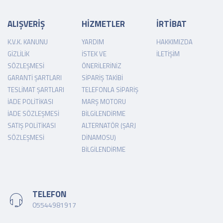
ALIŞVERİŞ
HİZMETLER
İRTİBAT
K.V.K. KANUNU
YARDIM
HAKKIMIZDA
GIZLILIK
İSTEK VE
İLETIŞIM
SÖZLEŞMESI
ÖNERILERINIZ
GARANTI ŞARTLARI
SIPARIŞ TAKIBI
TESLIMAT ŞARTLARI
TELEFONLA SIPARIŞ
İADE POLITIKASI
MARŞ MOTORU
İADE SÖZLEŞMESI
BILGILENDIRME
SATIŞ POLITIKASI
ALTERNATÖR (ŞARJ
SÖZLEŞMESI
DINAMOSU)
BILGILENDIRME
TELEFON
05544981917