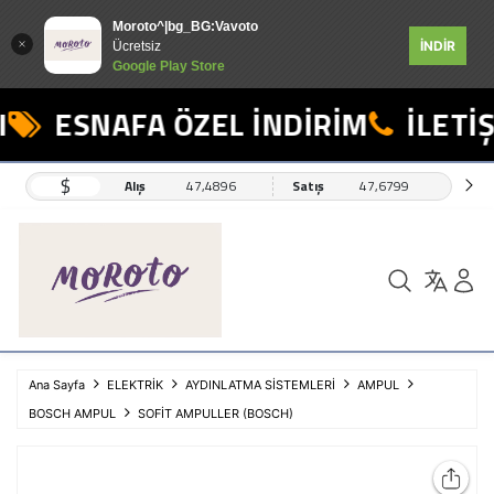
Moroto^|bg_BG:Vavoto
İNDİR
Ücretsiz
Google Play Store
ESNAFA ÖZEL İNDİRİM
İLETİŞ
$
Alış
47,4896
Satış
47,6799
Ana Sayfa
ELEKTRİK
AYDINLATMA SİSTEMLERİ
AMPUL
BOSCH AMPUL
SOFİT AMPULLER (BOSCH)