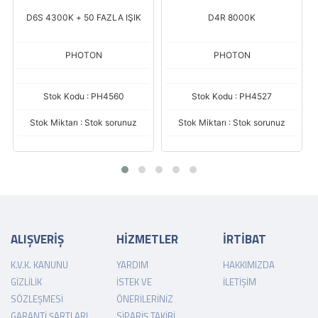
D6S 4300K + 50 FAZLA IŞIK
D4R 8000K
PHOTON
PHOTON
Stok Kodu : PH4560
Stok Kodu : PH4527
Stok Miktarı : Stok sorunuz
Stok Miktarı : Stok sorunuz
ALIŞVERİŞ
HİZMETLER
İRTİBAT
K.V.K. KANUNU
YARDIM
HAKKIMIZDA
GIZLILIK
İSTEK VE
İLETIŞIM
SÖZLEŞMESI
ÖNERILERINIZ
GARANTI ŞARTLARI
SIPARIŞ TAKIBI