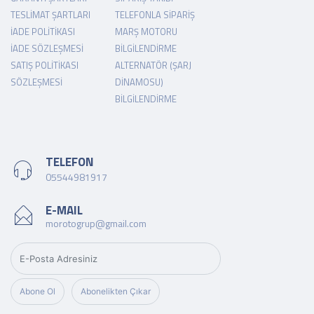
TESLIMAT ŞARTLARI
TELEFONLA SIPARIŞ
İADE POLITIKASI
MARŞ MOTORU
İADE SÖZLEŞMESI
BILGILENDIRME
SATIŞ POLITIKASI
ALTERNATÖR (ŞARJ
SÖZLEŞMESI
DINAMOSU)
BILGILENDIRME
TELEFON
05544981917
E-MAIL
morotogrup@gmail.com
Abone Ol
Abonelikten Çıkar