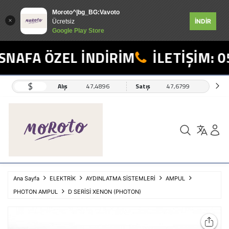
Moroto^|bg_BG:Vavoto
İNDİR
Ücretsiz
Google Play Store
NAFA ÖZEL İNDİRİM
İLETİŞİM: 05
$
Alış
47,4896
Satış
47,6799
Ana Sayfa
ELEKTRİK
AYDINLATMA SİSTEMLERİ
AMPUL
PHOTON AMPUL
D SERİSİ XENON (PHOTON)