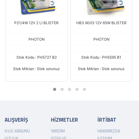
P21/4W 12V 2 Lİ BLISTER
HB3 9005 12V 65W BLISTER
PHOTON
PHOTON
Stok Kodu : PH5727 B2
Stok Kodu : PH5595 B1
Stok Miktarı : Stok sorunuz
Stok Miktarı : Stok sorunuz
ALIŞVERİŞ
HİZMETLER
İRTİBAT
K.V.K. KANUNU
YARDIM
HAKKIMIZDA
GIZLILIK
İSTEK VE
İLETIŞIM