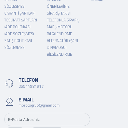
SÖZLEŞMESI
ÖNERILERINIZ
GARANTI ŞARTLARI
SIPARIŞ TAKIBI
TESLIMAT ŞARTLARI
TELEFONLA SIPARIŞ
İADE POLITIKASI
MARŞ MOTORU
İADE SÖZLEŞMESI
BILGILENDIRME
SATIŞ POLITIKASI
ALTERNATÖR (ŞARJ
SÖZLEŞMESI
DINAMOSU)
BILGILENDIRME
TELEFON
05544981917
E-MAIL
morotogrup@gmail.com