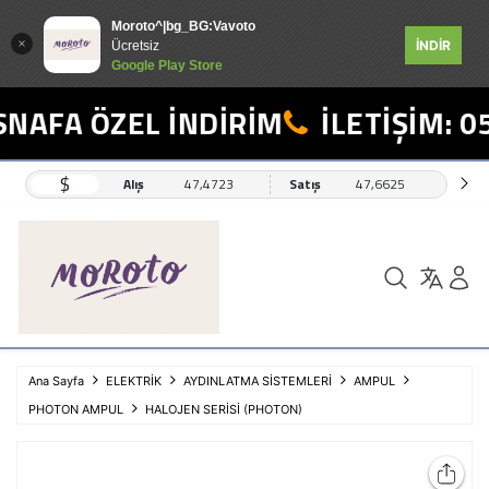
Moroto^|bg_BG:Vavoto
İNDİR
Ücretsiz
Google Play Store
NAFA ÖZEL İNDİRİM
İLETİŞİM: 05
$
Alış
47,4723
Satış
47,6625
Ana Sayfa
ELEKTRİK
AYDINLATMA SİSTEMLERİ
AMPUL
PHOTON AMPUL
HALOJEN SERİSİ (PHOTON)