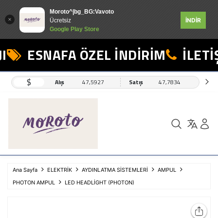
Moroto^|bg_BG:Vavoto
İNDİR
Ücretsiz
Google Play Store
I
ESNAFA ÖZEL İNDİRİM
İLETİŞ
$
Alış
47,5927
Satış
47,7834
Ana Sayfa
ELEKTRİK
AYDINLATMA SİSTEMLERİ
AMPUL
PHOTON AMPUL
LED HEADLİGHT (PHOTON)