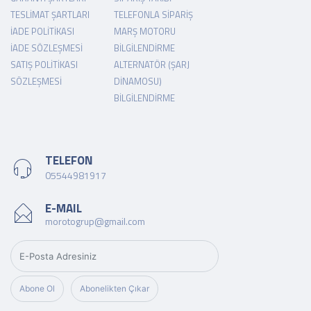
TESLIMAT ŞARTLARI
TELEFONLA SIPARIŞ
İADE POLITIKASI
MARŞ MOTORU
İADE SÖZLEŞMESI
BILGILENDIRME
SATIŞ POLITIKASI
ALTERNATÖR (ŞARJ
SÖZLEŞMESI
DINAMOSU)
BILGILENDIRME
TELEFON
05544981917
E-MAIL
morotogrup@gmail.com
Abone Ol
Abonelikten Çıkar