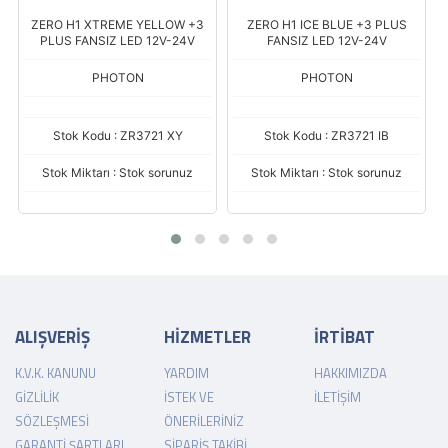
3
ZERO H1 ICE BLUE +3 PLUS
DUO H7 12V LED HEADLIGHT
FANSIZ LED 12V-24V
PHOTON
PHOTON
Stok Kodu : ZR3721 IB
Stok Kodu : DU3917
Stok Miktarı : Stok sorunuz
Stok Miktarı : Stok sorunuz
ALIŞVERİŞ
HİZMETLER
İRTİBAT
K.V.K. KANUNU
YARDIM
HAKKIMIZDA
GIZLILIK
İSTEK VE
İLETIŞIM
SÖZLEŞMESI
ÖNERILERINIZ
GARANTI ŞARTLARI
SIPARIŞ TAKIBI