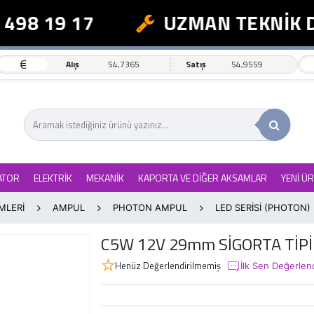
498 19 17
UZMAN TEKNİK D
€
Alış
54,7365
Satış
54,9559
ATOR
ELEKTRİK
MEKANİK
KAPORTA VE DİĞER AKSAMLAR
YENİ Ü
MLERİ
AMPUL
PHOTON AMPUL
LED SERİSİ (PHOTON)
C5W 12V 29mm SİGORTA TİPİ
Henüz Değerlendirilmemiş
İlk Sen Değerlen