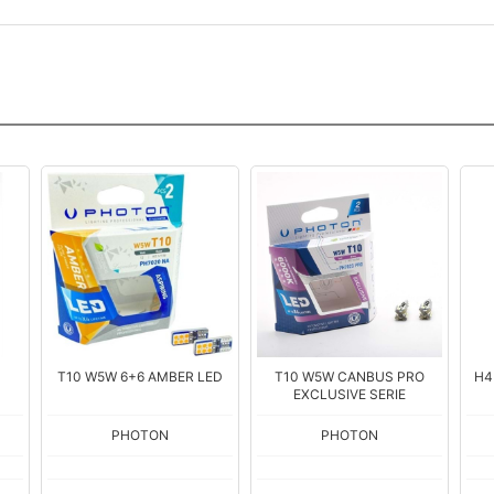
T10 W5W 6+6 AMBER LED
T10 W5W CANBUS PRO
H4
EXCLUSIVE SERIE
PHOTON
PHOTON