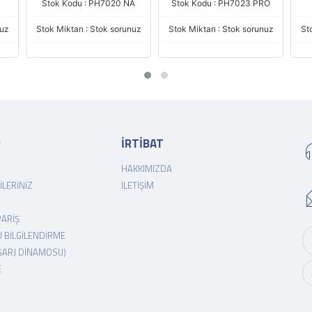
Stok Kodu : PH7020 NA
Stok Kodu : PH7023 PRO
nuz
Stok Miktarı : Stok sorunuz
Stok Miktarı : Stok sorunuz
St
R
İRTİBAT
HAKKIMIZDA
ILERINIZ
İLETIŞIM
PARIŞ
 BILGILENDIRME
ŞARJ DINAMOSU)
E