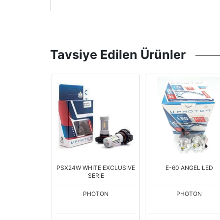
Tavsiye Edilen Ürünler
LUSIVE SERIE
PSX24W WHITE EXCLUSIVE
E-60 ANGEL LED
SERIE
OTON
PHOTON
PHOTON