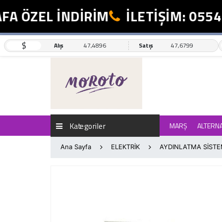
A ÖZEL İNDİRİM
İLETİŞİM: 0554 
$
Alış
47,4896
Satış
47,6799
Kategoriler
MARŞ
ALTERN
Ana Sayfa
ELEKTRİK
AYDINLATMA SİSTE