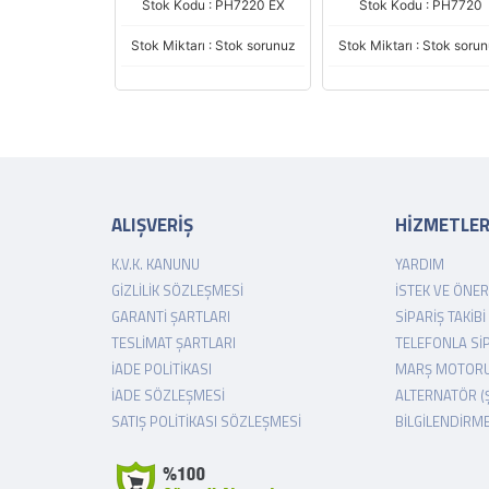
 : PH7221 EX
Stok Kodu : PH7220 EX
Stok Kodu : PH7720
 : Stok sorunuz
Stok Miktarı : Stok sorunuz
Stok Miktarı : Stok soru
ALIŞVERİŞ
HİZMETLE
K.V.K. KANUNU
YARDIM
GIZLILIK SÖZLEŞMESI
İSTEK VE ÖNER
GARANTI ŞARTLARI
SIPARIŞ TAKIBI
TESLIMAT ŞARTLARI
TELEFONLA SI
İADE POLITIKASI
MARŞ MOTORU
İADE SÖZLEŞMESI
ALTERNATÖR (
SATIŞ POLITIKASI SÖZLEŞMESI
BILGILENDIRM