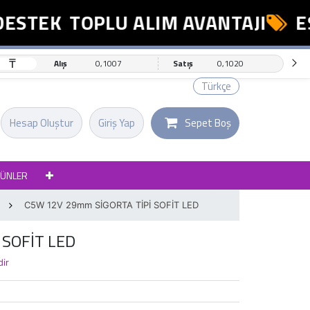
ESTEK
TOPLU ALIM AVANTAJI
ES
₸
Alış
0,1007
Satış
0,1020
Türkçe
Hesap Oluştur
Giriş Yap
Sepet Boş
RÜNLER
C5W 12V 29mm SİGORTA TİPİ SOFİT LED
 SOFİT LED
dir