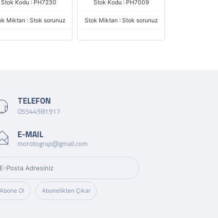
Stok Kodu : PH7230
Stok Kodu : PH7009
Stok Kodu :
ok Miktarı : Stok sorunuz
Stok Miktarı : Stok sorunuz
Stok Miktarı : 
TELEFON
05544981917
E-MAIL
morotogrup@gmail.com
Abone Ol
Abonelikten Çıkar