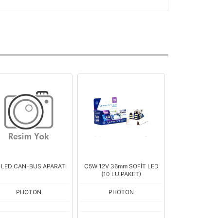
 LED CAN-BUS APARATI
C5W 12V 36mm SOFİT LED
P21/5W 1016
(10 LU PAKET)
SER
PHOTON
PHOTON
PHOT