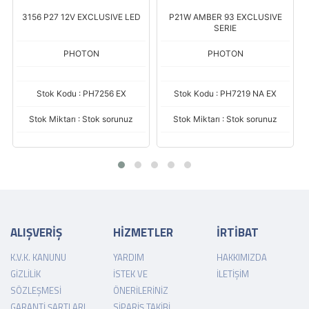
D
3156 P27 12V EXCLUSIVE LED
P21W AMBER 93 EXCLUSIVE
SERIE
PHOTON
PHOTON
Stok Kodu : PH7256 EX
Stok Kodu : PH7219 NA EX
Stok Miktarı : Stok sorunuz
Stok Miktarı : Stok sorunuz
ALIŞVERİŞ
HİZMETLER
İRTİBAT
K.V.K. KANUNU
YARDIM
HAKKIMIZDA
GIZLILIK
İSTEK VE
İLETIŞIM
SÖZLEŞMESI
ÖNERILERINIZ
GARANTI ŞARTLARI
SIPARIŞ TAKIBI