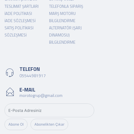
TESLIMAT ŞARTLARI
TELEFONLA SIPARIŞ
İADE POLITIKASI
MARŞ MOTORU
İADE SÖZLEŞMESI
BILGILENDIRME
SATIŞ POLITIKASI
ALTERNATÖR (ŞARJ
SÖZLEŞMESI
DINAMOSU)
BILGILENDIRME
TELEFON
05544981917
E-MAIL
morotogrup@gmail.com
Abone Ol
Abonelikten Çıkar