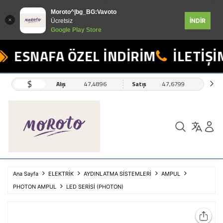
Moroto^|bg_BG:Vavoto
İNDİR
Ücretsiz
Google Play Store
ESNAFA ÖZEL İNDİRİM
İLETİŞİM
$
Alış
47,4896
Satış
47,6799
Ana Sayfa
ELEKTRİK
AYDINLATMA SİSTEMLERİ
AMPUL
PHOTON AMPUL
LED SERİSİ (PHOTON)