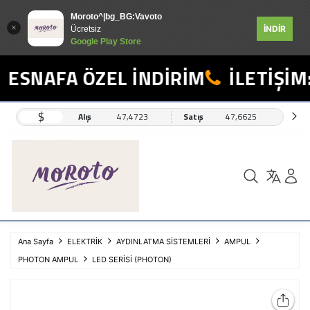
Moroto^|bg_BG:Vavoto
İNDİR
Ücretsiz
Google Play Store
ESNAFA ÖZEL İNDİRİM
İLETİŞİM:
$
Alış
47,4723
Satış
47,6625
Ana Sayfa
ELEKTRİK
AYDINLATMA SİSTEMLERİ
AMPUL
PHOTON AMPUL
LED SERİSİ (PHOTON)