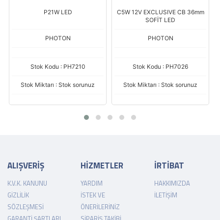
P21W LED
C5W 12V EXCLUSIVE CB 36mm
SOFİT LED
PHOTON
PHOTON
Stok Kodu : PH7210
Stok Kodu : PH7026
Stok Miktarı : Stok sorunuz
Stok Miktarı : Stok sorunuz
ALIŞVERİŞ
HİZMETLER
İRTİBAT
K.V.K. KANUNU
YARDIM
HAKKIMIZDA
GIZLILIK
İSTEK VE
İLETIŞIM
SÖZLEŞMESI
ÖNERILERINIZ
GARANTI ŞARTLARI
SIPARIŞ TAKIBI