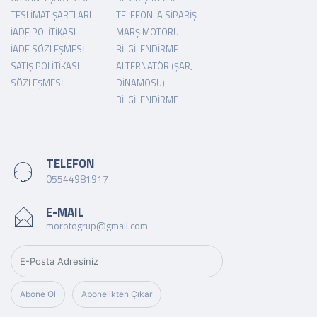
TESLIMAT ŞARTLARI
TELEFONLA SIPARIŞ
İADE POLITIKASI
MARŞ MOTORU
İADE SÖZLEŞMESI
BILGILENDIRME
SATIŞ POLITIKASI
ALTERNATÖR (ŞARJ
SÖZLEŞMESI
DINAMOSU)
BILGILENDIRME
TELEFON
05544981917
E-MAIL
morotogrup@gmail.com
Abone Ol
Abonelikten Çıkar