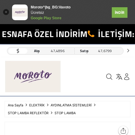
Moroto^|bg_BG:Vavoto
İNDİR
Ücretsiz
Google Play Store
ESNAFA ÖZEL İNDİRİM
İLETİŞİM:
$
Alış
47,4896
Satış
47,6799
Ana Sayfa
ELEKTRİK
AYDINLATMA SİSTEMLERİ
STOP LAMBA REFLEKTÖR
STOP LAMBA