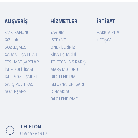
ALIŞVERİŞ
HİZMETLER
İRTİBAT
K.V.K. KANUNU
YARDIM
HAKKIMIZDA
GIZLILIK
İSTEK VE
İLETIŞIM
SÖZLEŞMESI
ÖNERILERINIZ
GARANTI ŞARTLARI
SIPARIŞ TAKIBI
TESLIMAT ŞARTLARI
TELEFONLA SIPARIŞ
İADE POLITIKASI
MARŞ MOTORU
İADE SÖZLEŞMESI
BILGILENDIRME
SATIŞ POLITIKASI
ALTERNATÖR (ŞARJ
SÖZLEŞMESI
DINAMOSU)
BILGILENDIRME
TELEFON
05544981917