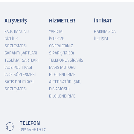
ALIŞVERİŞ
HİZMETLER
İRTİBAT
K.V.K. KANUNU
YARDIM
HAKKIMIZDA
GIZLILIK
İSTEK VE
İLETIŞIM
SÖZLEŞMESI
ÖNERILERINIZ
GARANTI ŞARTLARI
SIPARIŞ TAKIBI
TESLIMAT ŞARTLARI
TELEFONLA SIPARIŞ
İADE POLITIKASI
MARŞ MOTORU
İADE SÖZLEŞMESI
BILGILENDIRME
SATIŞ POLITIKASI
ALTERNATÖR (ŞARJ
SÖZLEŞMESI
DINAMOSU)
BILGILENDIRME
TELEFON
05544981917