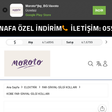
Moroto^|bg_BG:Vavoto
İNDİR
Ücretsiz
Google Play Store
AFA ÖZEL İNDİRİM
İLETİŞİM: 055
$
Alış
47,4896
Satış
47,6799
Ana Sayfa
ELEKTRİK
FAR-SİNYAL-SİLGİ KOLLARI
KOBE FAR-SİNYAL-SİLGİ KOLLARI