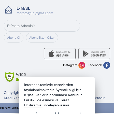
E-MAIL
morotogrup@gmail.com
Abone Ol
Abonelikten Çıkar
Instagram
Facebook
İnternet sitemizde çerezlerden
faydalanılmaktadır. Ayrıntılı bilgi için
Copyright 2026 morotogrup.com - Tüm hakları saklıdır.
Kişisel Verilerin Korunması Kanununu,
Kredi kartı bilgileriniz 256bit SSL sertifikası ile korunmaktadır.
Gizlilik Sözleşmesi
ve
Çerez
Politikamızı
inceleyebilirsiniz.
Bu site AKINSOFT E-Ticaret ile hazırlanmıştır.