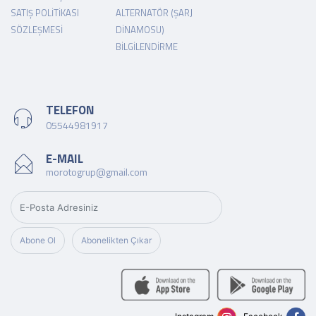
SATIŞ POLITIKASI
ALTERNATÖR (ŞARJ
SÖZLEŞMESI
DINAMOSU)
BILGILENDIRME
TELEFON
05544981917
E-MAIL
morotogrup@gmail.com
Abone Ol
Abonelikten Çıkar