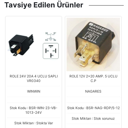
Tavsiye Edilen Ürünler
ROLE 24V 20A 4 UCLU SAPLI
ROLE 12V 2x20 AMP. 5 UCLU
VR0340
C.P
WINWIN
NAGARES
Stok Kodu : BSR-WIN-23-VB-
Stok Kodu : BSR-NAG-RDP/5-12
1013-24V
Stok Miktarı : Stok sorunuz
Stok Miktarı : Stokta Var