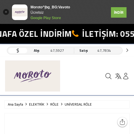
Moroto^|bg_BG:Vavoto
İNDİR
Ücretsiz
Google Play Store
AFA ÖZEL İNDİRİM
İLETİŞİM: 055
$
Alış
47,5927
Satış
47,7834
Ana Sayfa
ELEKTRİK
RÖLE
UNİVERSAL RÖLE