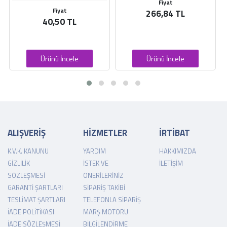
Fiyat
Fiyat
266,84 TL
40,50 TL
Ürünü İncele
Ürünü İncele
ALIŞVERİŞ
HİZMETLER
İRTİBAT
K.V.K. KANUNU
YARDIM
HAKKIMIZDA
GIZLILIK
İSTEK VE
İLETIŞIM
SÖZLEŞMESI
ÖNERILERINIZ
GARANTI ŞARTLARI
SIPARIŞ TAKIBI
TESLIMAT ŞARTLARI
TELEFONLA SIPARIŞ
İADE POLITIKASI
MARŞ MOTORU
İADE SÖZLEŞMESI
BILGILENDIRME