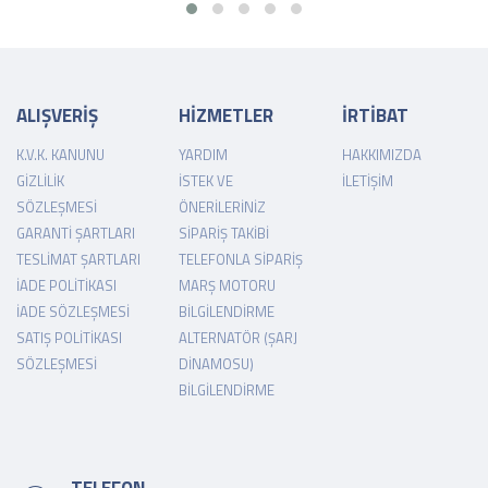
ALIŞVERİŞ
HİZMETLER
İRTİBAT
K.V.K. KANUNU
YARDIM
HAKKIMIZDA
GIZLILIK
İSTEK VE
İLETIŞIM
SÖZLEŞMESI
ÖNERILERINIZ
GARANTI ŞARTLARI
SIPARIŞ TAKIBI
TESLIMAT ŞARTLARI
TELEFONLA SIPARIŞ
İADE POLITIKASI
MARŞ MOTORU
İADE SÖZLEŞMESI
BILGILENDIRME
SATIŞ POLITIKASI
ALTERNATÖR (ŞARJ
SÖZLEŞMESI
DINAMOSU)
BILGILENDIRME