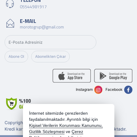
TELEFON
05544981917
E-MAIL
morotogrup@gmail.com
Abone Ol
Abonelikten Çıkar
Instagram
Facebook
İnternet sitemizde çerezlerden
faydalanılmaktadır. Ayrıntılı bilgi için
Copyright 2026 morotogrup.com - Tüm hakları saklıdır.
Kişisel Verilerin Korunması Kanununu,
Kredi kartı bilgileriniz 256bit SSL sertifikası ile korunmaktadır.
Gizlilik Sözleşmesi
ve
Çerez