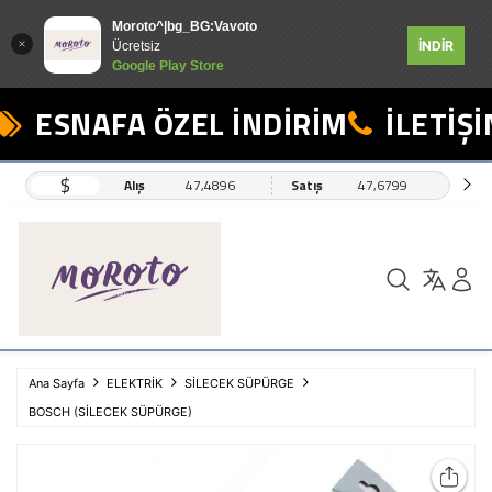
Moroto^|bg_BG:Vavoto
İNDİR
Ücretsiz
Google Play Store
ESNAFA ÖZEL İNDİRİM
İLETİŞİM
$
Alış
47,4896
Satış
47,6799
Ana Sayfa
ELEKTRİK
SİLECEK SÜPÜRGE
BOSCH (SİLECEK SÜPÜRGE)