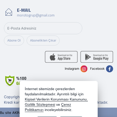
E-MAIL
morotogrup@gmail.com
Abone Ol
Abonelikten Çıkar
Instagram
Facebook
İnternet sitemizde çerezlerden
faydalanılmaktadır. Ayrıntılı bilgi için
Copyright 2026 morotogrup.com - Tüm hakları saklıdır.
Kişisel Verilerin Korunması Kanununu,
Kredi kartı bilgileriniz 256bit SSL sertifikası ile korunmaktadır.
Gizlilik Sözleşmesi
ve
Çerez
Politikamızı
inceleyebilirsiniz.
Bu site AKINSOFT E-Ticaret ile hazırlanmıştır.