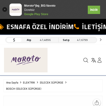
Moroto^|bg_BG:Vavoto
İNDİR
Ücretsiz
Google Play Store
ESNAFA ÖZEL İNDİRİM
İLETİŞİM
$
Alış
47,4896
Satış
47,6799
Ana Sayfa
ELEKTRİK
SİLECEK SÜPÜRGE
BOSCH (SİLECEK SÜPÜRGE)