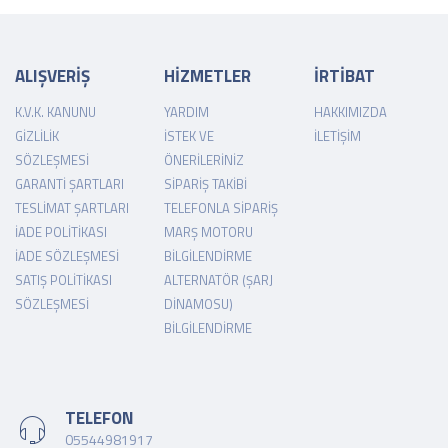
ALIŞVERİŞ
HİZMETLER
İRTİBAT
K.V.K. KANUNU
YARDIM
HAKKIMIZDA
GIZLILIK
İSTEK VE
İLETIŞIM
SÖZLEŞMESI
ÖNERILERINIZ
GARANTI ŞARTLARI
SIPARIŞ TAKIBI
TESLIMAT ŞARTLARI
TELEFONLA SIPARIŞ
İADE POLITIKASI
MARŞ MOTORU
İADE SÖZLEŞMESI
BILGILENDIRME
SATIŞ POLITIKASI
ALTERNATÖR (ŞARJ
SÖZLEŞMESI
DINAMOSU)
BILGILENDIRME
TELEFON
05544981917