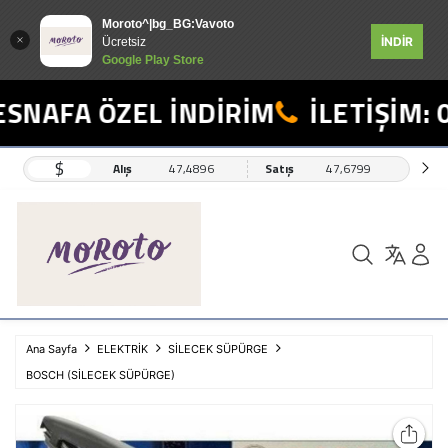
Moroto^|bg_BG:Vavoto
İNDİR
Ücretsiz
Google Play Store
SNAFA ÖZEL İNDİRİM
İLETİŞİM: 0
$
Alış
47,4896
Satış
47,6799
Ana Sayfa
ELEKTRİK
SİLECEK SÜPÜRGE
BOSCH (SİLECEK SÜPÜRGE)