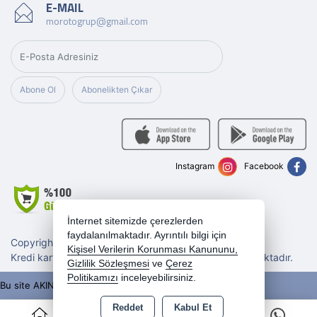
E-MAIL
morotogrup@gmail.com
Abone Ol
Abonelikten Çıkar
Instagram
Facebook
İnternet sitemizde çerezlerden
faydalanılmaktadır. Ayrıntılı bilgi için
Copyright 2026 morotogrup.com - Tüm hakları saklıdır.
Kişisel Verilerin Korunması Kanununu,
Kredi kartı bilgileriniz 256bit SSL sertifikası ile korunmaktadır.
Gizlilik Sözleşmesi
ve
Çerez
Politikamızı
inceleyebilirsiniz.
Bu site AKINSOFT E-Ticaret ile hazırlanmıştır.
Reddet
Kabul Et
0