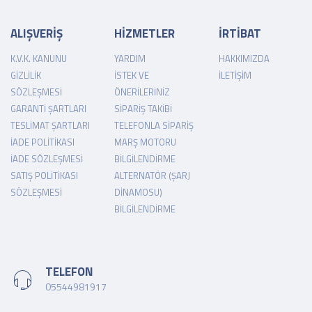
ALIŞVERİŞ
HİZMETLER
İRTİBAT
K.V.K. KANUNU
YARDIM
HAKKIMIZDA
GIZLILIK
İSTEK VE
İLETIŞIM
SÖZLEŞMESI
ÖNERILERINIZ
GARANTI ŞARTLARI
SIPARIŞ TAKIBI
TESLIMAT ŞARTLARI
TELEFONLA SIPARIŞ
İADE POLITIKASI
MARŞ MOTORU
İADE SÖZLEŞMESI
BILGILENDIRME
SATIŞ POLITIKASI
ALTERNATÖR (ŞARJ
SÖZLEŞMESI
DINAMOSU)
BILGILENDIRME
TELEFON
05544981917