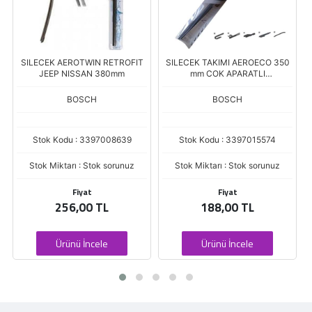
0
SILECEK AEROTWIN RETROFIT
SILECEK TAKIMI AEROECO 350
JEEP NISSAN 380mm
mm COK APARATLI
(3397013448)
BOSCH
BOSCH
Stok Kodu : 3397008639
Stok Kodu : 3397015574
Stok Miktarı : Stok sorunuz
Stok Miktarı : Stok sorunuz
Fiyat
Fiyat
256,00 TL
188,00 TL
Ürünü İncele
Ürünü İncele