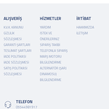
ALIŞVERİŞ
HİZMETLER
İRTİBAT
K.V.K. KANUNU
YARDIM
HAKKIMIZDA
GIZLILIK
İSTEK VE
İLETIŞIM
SÖZLEŞMESI
ÖNERILERINIZ
GARANTI ŞARTLARI
SIPARIŞ TAKIBI
TESLIMAT ŞARTLARI
TELEFONLA SIPARIŞ
İADE POLITIKASI
MARŞ MOTORU
İADE SÖZLEŞMESI
BILGILENDIRME
SATIŞ POLITIKASI
ALTERNATÖR (ŞARJ
SÖZLEŞMESI
DINAMOSU)
BILGILENDIRME
TELEFON
05544981917