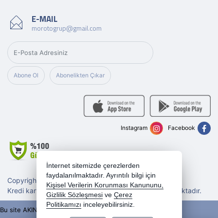
E-MAIL
morotogrup@gmail.com
Abone Ol
Abonelikten Çıkar
Instagram
Facebook
İnternet sitemizde çerezlerden
faydalanılmaktadır. Ayrıntılı bilgi için
Copyright 2026 morotogrup.com - Tüm hakları saklıdır.
Kişisel Verilerin Korunması Kanununu,
Kredi kartı bilgileriniz 256bit SSL sertifikası ile korunmaktadır.
Gizlilik Sözleşmesi
ve
Çerez
Politikamızı
inceleyebilirsiniz.
Bu site AKINSOFT E-Ticaret ile hazırlanmıştır.