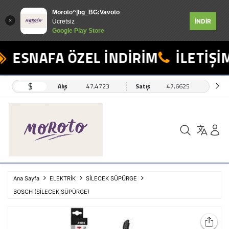
Moroto^|bg_BG:Vavoto
İNDİR
Ücretsiz
Google Play Store
ESNAFA ÖZEL İNDİRİM
İLETİŞİM
$
Alış
47,4723
Satış
47,6625
Ana Sayfa
ELEKTRİK
SİLECEK SÜPÜRGE
BOSCH (SİLECEK SÜPÜRGE)