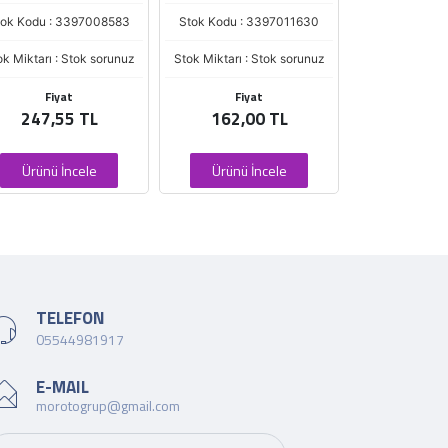
tok Kodu : 3397008583
Stok Kodu : 3397011630
Stok Kodu : 
ok Miktarı : Stok sorunuz
Stok Miktarı : Stok sorunuz
Stok Miktarı : 
Fiyat
Fiyat
Fiya
247,55 TL
162,00 TL
167,0
Ürünü İncele
Ürünü İncele
Ürünü İ
TELEFON
05544981917
E-MAIL
morotogrup@gmail.com