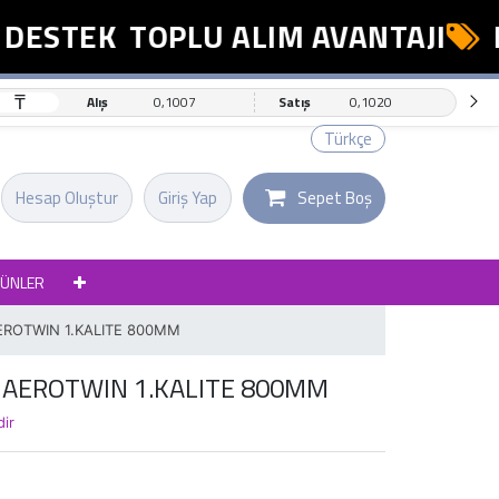
ESTEK
TOPLU ALIM AVANTAJI
ES
₸
Alış
0,1007
Satış
0,1020
Türkçe
Hesap Oluştur
Giriş Yap
Sepet Boş
RÜNLER
AEROTWIN 1.KALITE 800MM
I AEROTWIN 1.KALITE 800MM
dir