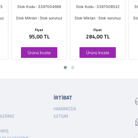
35
Stok Kodu : 3397004669
Stok Kodu : 3397008532
S
nuz
Stok Miktarı : Stok sorunuz
Stok Miktarı : Stok sorunuz
St
Fiyat
Fiyat
95,00 TL
284,00 TL
Ürünü İncele
Ürünü İncele
R
İRTİBAT
HAKKIMIZDA
ILERINIZ
İLETIŞIM
PARIŞ