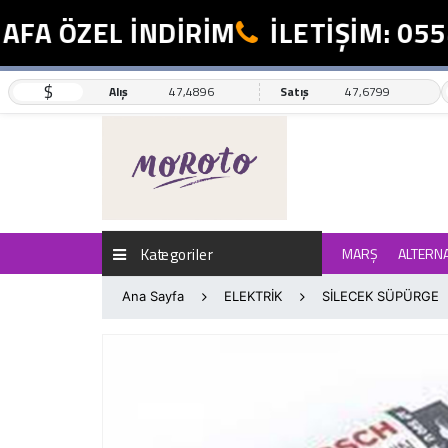
A ÖZEL İNDİRİM
İLETİŞİM: 0554
$
Alış
47,4896
Satış
47,6799
Kategoriler
MARŞ
ALTERN
Ana Sayfa
ELEKTRİK
SİLECEK SÜPÜRGE