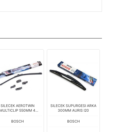
SILECEK AEROTWIN
SILECEK SUPURGESI ARKA
ARKA SILECEK
MULTICLIP 550MM 4
300MM AURIS I20
SANTA
APARATLI
BOSCH
BOSCH
BOS