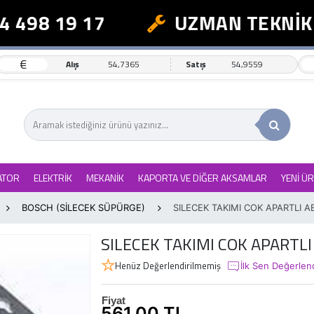
 498 19 17
UZMAN TEKNİK D
€
Alış
54,7365
Satış
54,9559
ATOR
ELEKTRİK
MEKANİK
KAPORTA VE DİĞER AKSAMLAR
YENİ Ü
BOSCH (SİLECEK SÜPÜRGE)
SILECEK TAKIMI COK APARTLI 
SILECEK TAKIMI COK APARTL
Henüz Değerlendirilmemiş
İlk Sen Değerlen
Fiyat
561,00 TL