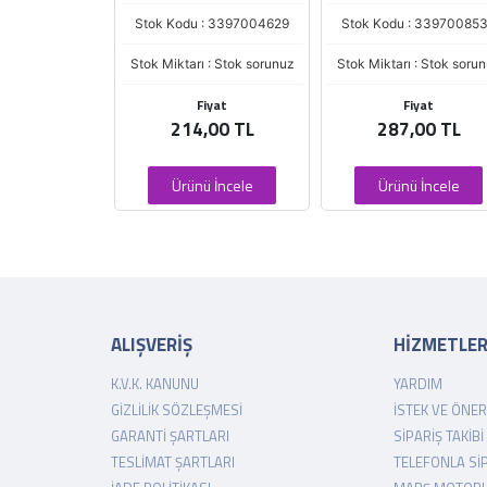
: 3397009843
Stok Kodu : 3397004629
Stok Kodu : 33970085
 : Stok sorunuz
Stok Miktarı : Stok sorunuz
Stok Miktarı : Stok soru
iyat
Fiyat
Fiyat
,55 TL
214,00 TL
287,00 TL
 İncele
Ürünü İncele
Ürünü İncele
ALIŞVERİŞ
HİZMETLE
K.V.K. KANUNU
YARDIM
GIZLILIK SÖZLEŞMESI
İSTEK VE ÖNER
GARANTI ŞARTLARI
SIPARIŞ TAKIBI
TESLIMAT ŞARTLARI
TELEFONLA SI