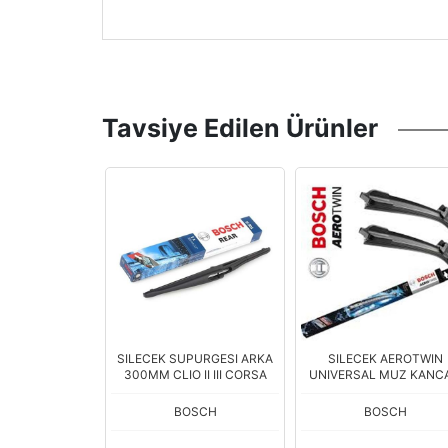
Tavsiye Edilen Ürünler
KIMI AEROTWIN
SILECEK SUPURGESI ARKA
SILECEK AEROTWIN
 MERCEDES C
300MM CLIO II III CORSA
UNIVERSAL MUZ KANCA
APARAT 500M
OSCH
BOSCH
BOSCH