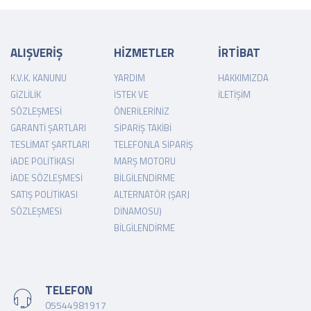
ALIŞVERİŞ
HİZMETLER
İRTİBAT
K.V.K. KANUNU
YARDIM
HAKKIMIZDA
GIZLILIK
İSTEK VE
İLETIŞIM
SÖZLEŞMESI
ÖNERILERINIZ
GARANTI ŞARTLARI
SIPARIŞ TAKIBI
TESLIMAT ŞARTLARI
TELEFONLA SIPARIŞ
İADE POLITIKASI
MARŞ MOTORU
İADE SÖZLEŞMESI
BILGILENDIRME
SATIŞ POLITIKASI
ALTERNATÖR (ŞARJ
SÖZLEŞMESI
DINAMOSU)
BILGILENDIRME
TELEFON
05544981917