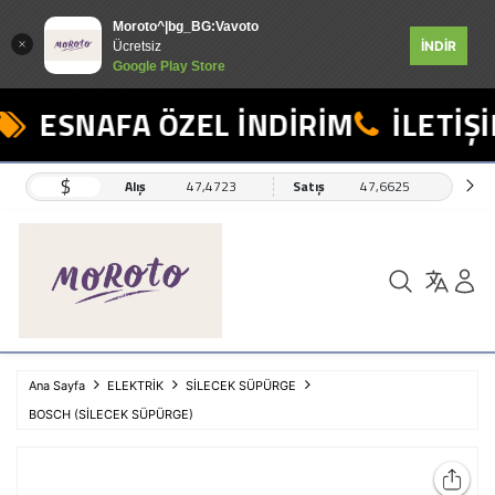
Moroto^|bg_BG:Vavoto
İNDİR
Ücretsiz
Google Play Store
ESNAFA ÖZEL İNDİRİM
İLETİŞİ
$
Alış
47,4723
Satış
47,6625
Ana Sayfa
ELEKTRİK
SİLECEK SÜPÜRGE
BOSCH (SİLECEK SÜPÜRGE)