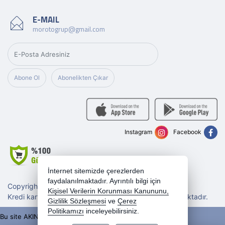
E-MAIL
morotogrup@gmail.com
Abone Ol
Abonelikten Çıkar
Instagram
Facebook
İnternet sitemizde çerezlerden
faydalanılmaktadır. Ayrıntılı bilgi için
Copyright 2026 morotogrup.com - Tüm hakları saklıdır.
Kişisel Verilerin Korunması Kanununu,
Kredi kartı bilgileriniz 256bit SSL sertifikası ile korunmaktadır.
Gizlilik Sözleşmesi
ve
Çerez
Politikamızı
inceleyebilirsiniz.
Bu site AKINSOFT E-Ticaret ile hazırlanmıştır.