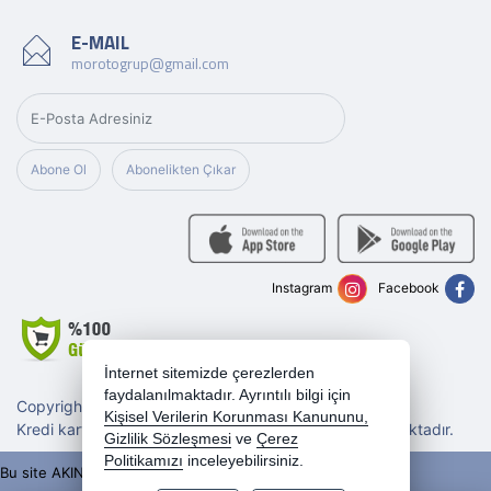
E-MAIL
morotogrup@gmail.com
Abone Ol
Abonelikten Çıkar
Instagram
Facebook
İnternet sitemizde çerezlerden
faydalanılmaktadır. Ayrıntılı bilgi için
Copyright 2026 morotogrup.com - Tüm hakları saklıdır.
Kişisel Verilerin Korunması Kanununu,
Kredi kartı bilgileriniz 256bit SSL sertifikası ile korunmaktadır.
Gizlilik Sözleşmesi
ve
Çerez
Politikamızı
inceleyebilirsiniz.
Bu site AKINSOFT E-Ticaret ile hazırlanmıştır.