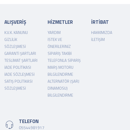
ALIŞVERİŞ
HİZMETLER
İRTİBAT
K.V.K. KANUNU
YARDIM
HAKKIMIZDA
GIZLILIK
İSTEK VE
İLETIŞIM
SÖZLEŞMESI
ÖNERILERINIZ
GARANTI ŞARTLARI
SIPARIŞ TAKIBI
TESLIMAT ŞARTLARI
TELEFONLA SIPARIŞ
İADE POLITIKASI
MARŞ MOTORU
İADE SÖZLEŞMESI
BILGILENDIRME
SATIŞ POLITIKASI
ALTERNATÖR (ŞARJ
SÖZLEŞMESI
DINAMOSU)
BILGILENDIRME
TELEFON
05544981917