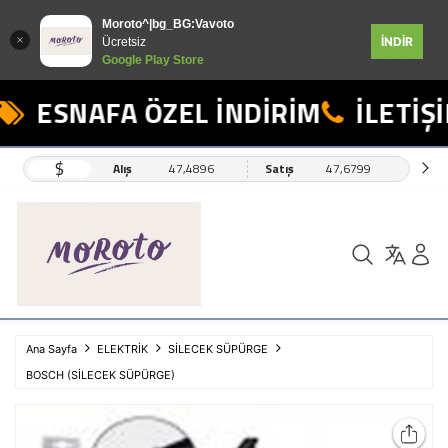
Moroto^|bg_BG:Vavoto
İNDİR
Ücretsiz
Google Play Store
ESNAFA ÖZEL İNDİRİM
İLETİŞİ
$
Alış
47,4896
Satış
47,6799
Ana Sayfa
ELEKTRİK
SİLECEK SÜPÜRGE
BOSCH (SİLECEK SÜPÜRGE)