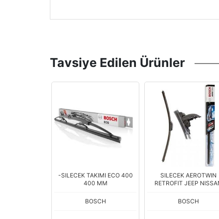
Tavsiye Edilen Ürünler
TAKIMI COK
-SILECEK TAKIMI ECO 400
SILECEK AEROTWIN
OTWIN 1.KALITE
400 MM
RETROFIT JEEP NISSA
30MM
380mm
OSCH
BOSCH
BOSCH