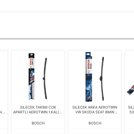
SILECEK TAKIMI COK
SILECEK ARKA AEROTWIN
SI
N
APARTLI AEROTWIN 1.KALITE
VW SKODA SEAT BMW
5
500MM
330MM
BOSCH
BOSCH