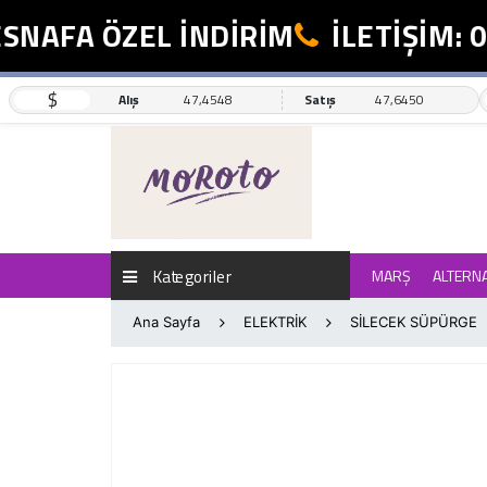
NAFA ÖZEL İNDİRİM
İLETİŞİM: 05
$
Alış
47,4548
Satış
47,6450
Kategoriler
MARŞ
ALTERN
Ana Sayfa
ELEKTRİK
SİLECEK SÜPÜRGE