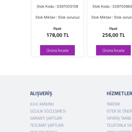
: 3397006948
Stok Kodu : 3397005158
Stok Kodu : 33970086
 : Stok sorunuz
Stok Miktarı : Stok sorunuz
Stok Miktarı : Stok soru
iyat
Fiyat
Fiyat
,00 TL
178,00 TL
256,00 TL
 İncele
Ürünü İncele
Ürünü İncele
ALIŞVERİŞ
HİZMETLE
K.V.K. KANUNU
YARDIM
GIZLILIK SÖZLEŞMESI
İSTEK VE ÖNER
GARANTI ŞARTLARI
SIPARIŞ TAKIBI
TESLIMAT ŞARTLARI
TELEFONLA SI