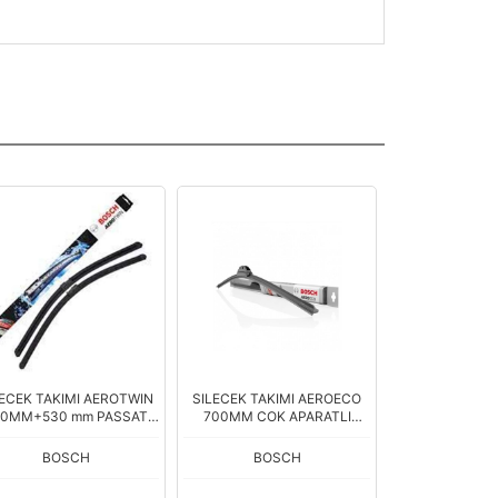
LECEK TAKIMI AEROTWIN
SILECEK TAKIMI AEROECO
SILECEK SUPU
30MM+530 mm PASSAT
700MM COK APARATLI
[280 
01>05
(3397013457)
BOSCH
BOSCH
BOS