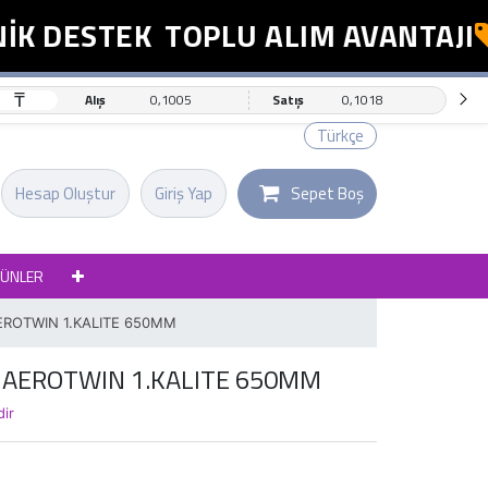
K DESTEK
TOPLU ALIM AVANTAJI
₸
Alış
0,1005
Satış
0,1018
Türkçe
Hesap Oluştur
Giriş Yap
Sepet Boş
RÜNLER
AEROTWIN 1.KALITE 650MM
I AEROTWIN 1.KALITE 650MM
dir