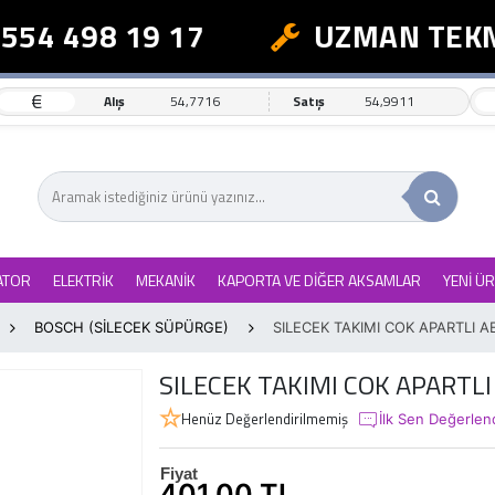
54 498 19 17
UZMAN TEKNİ
€
Alış
54,7716
Satış
54,9911
ATOR
ELEKTRİK
MEKANİK
KAPORTA VE DİĞER AKSAMLAR
YENİ Ü
BOSCH (SİLECEK SÜPÜRGE)
SILECEK TAKIMI COK APARTLI 
SILECEK TAKIMI COK APARTL
Henüz Değerlendirilmemiş
İlk Sen Değerlen
Fiyat
401,00 TL