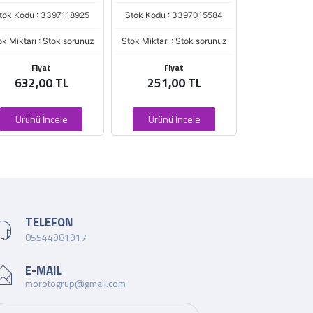
tok Kodu : 3397118925
Stok Kodu : 3397015584
Stok Kodu : 
ok Miktarı : Stok sorunuz
Stok Miktarı : Stok sorunuz
Stok Miktarı : 
Fiyat
Fiyat
Fiya
632,00 TL
251,00 TL
187,0
Ürünü İncele
Ürünü İncele
Ürünü İ
TELEFON
05544981917
E-MAIL
morotogrup@gmail.com