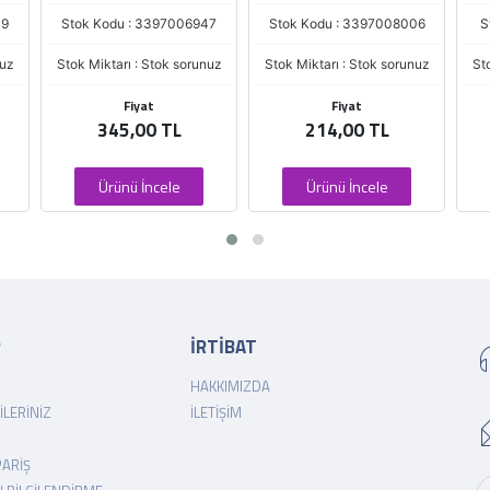
39
Stok Kodu : 3397006947
Stok Kodu : 3397008006
S
nuz
Stok Miktarı : Stok sorunuz
Stok Miktarı : Stok sorunuz
St
Fiyat
Fiyat
345,00 TL
214,00 TL
Ürünü İncele
Ürünü İncele
R
İRTİBAT
HAKKIMIZDA
ILERINIZ
İLETIŞIM
PARIŞ