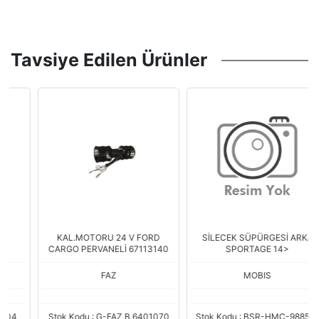
Tavsiye Edilen Ürünler
KAL.MOTORU 24 V FORD
SİLECEK SÜPÜRGESİ ARKA
CARGO PERVANELİ 67113140
SPORTAGE 14>
FAZ
MOBIS
Stok Kodu : G-FAZ B 6401070
Stok Kodu : BSR-HMC-98850-