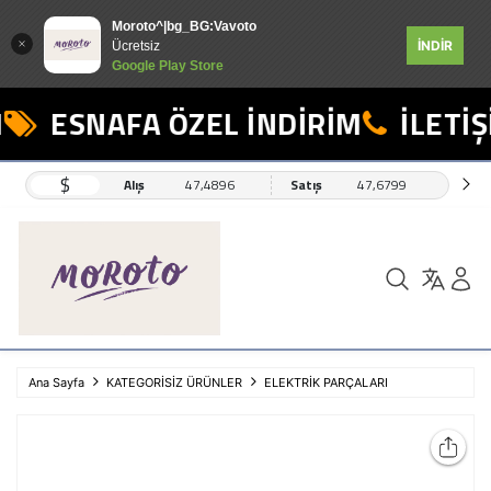
Moroto^|bg_BG:Vavoto
İNDİR
Ücretsiz
Google Play Store
ESNAFA ÖZEL İNDİRİM
İLETİŞİ
$
Alış
47,4896
Satış
47,6799
Ana Sayfa
KATEGORİSİZ ÜRÜNLER
ELEKTRİK PARÇALARI