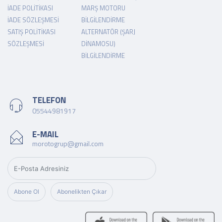
İADE POLITIKASI
MARŞ MOTORU
İADE SÖZLEŞMESI
BILGILENDIRME
SATIŞ POLITIKASI
ALTERNATÖR (ŞARJ
SÖZLEŞMESI
DINAMOSU)
BILGILENDIRME
TELEFON
05544981917
E-MAIL
morotogrup@gmail.com
Abone Ol
Abonelikten Çıkar