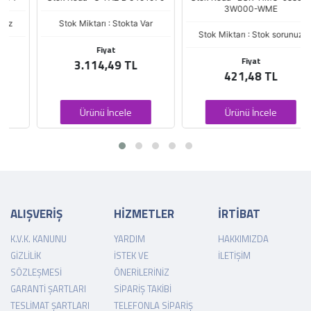
3W000-WME
Stok Miktarı : Stokta Var
Stok Miktarı : Stok sorunuz
Fiyat
Fiyat
3.114,49 TL
421,48 TL
Ürünü İncele
Ürünü İncele
ALIŞVERİŞ
HİZMETLER
İRTİBAT
K.V.K. KANUNU
YARDIM
HAKKIMIZDA
GIZLILIK
İSTEK VE
İLETIŞIM
SÖZLEŞMESI
ÖNERILERINIZ
GARANTI ŞARTLARI
SIPARIŞ TAKIBI
TESLIMAT ŞARTLARI
TELEFONLA SIPARIŞ