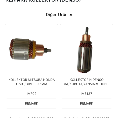
Diğer Ürünler
KOLLEKTOR MITSUBA HONDA
KOLLEKTÖR N.DENSO
CIVIC/CRV 100.5MM
CAT/KUBOTA/YANMAR/JOHNDE
ERE 12V.
IM702
IM3137
REMARK
REMARK