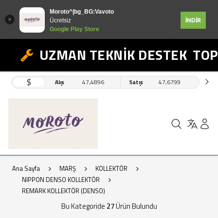
Moroto^|bg_BG:Vavoto
İNDİR
Ücretsiz
Google Play Store
UZMAN TEKNİK DESTEK
TOPLU 
$
Alış
47,4896
Satış
47,6799
Ana Sayfa
MARŞ
KOLLEKTÖR
NIPPON DENSO KOLLEKTÖR
REMARK KOLLEKTÖR (DENSO)
Bu Kategoride
27
Ürün Bulundu