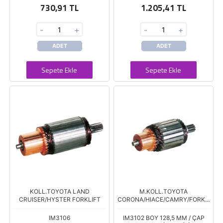
730,91 TL
1.205,41 TL
-
+
-
+
ADET
ADET
Sepete Ekle
Sepete Ekle
KOLL.TOYOTA LAND
M.KOLL.TOYOTA
CRUISER/HYSTER FORKLIFT
CORONA/HIACE/CAMRY/FORKLI
FT
IM3106
IM3102 BOY 128,5 MM / ÇAP