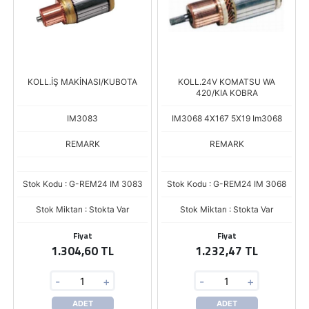
KOLL.İŞ MAKİNASI/KUBOTA
KOLL.24V KOMATSU WA
420/KIA KOBRA
IM3083
IM3068 4X167 5X19 Im3068
REMARK
REMARK
Stok Kodu : G-REM24 IM 3083
Stok Kodu : G-REM24 IM 3068
Stok Miktarı : Stokta Var
Stok Miktarı : Stokta Var
Fiyat
Fiyat
1.304,60 TL
1.232,47 TL
-
+
-
+
ADET
ADET