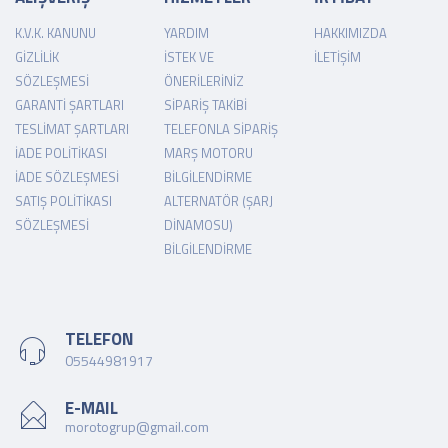
K.V.K. KANUNU
YARDIM
HAKKIMIZDA
GIZLILIK
İSTEK VE
İLETIŞIM
SÖZLEŞMESI
ÖNERILERINIZ
GARANTI ŞARTLARI
SIPARIŞ TAKIBI
TESLIMAT ŞARTLARI
TELEFONLA SIPARIŞ
İADE POLITIKASI
MARŞ MOTORU
İADE SÖZLEŞMESI
BILGILENDIRME
SATIŞ POLITIKASI
ALTERNATÖR (ŞARJ
SÖZLEŞMESI
DINAMOSU)
BILGILENDIRME
TELEFON
05544981917
E-MAIL
morotogrup@gmail.com