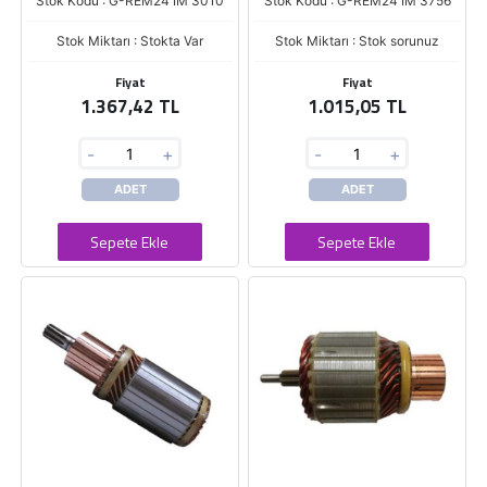
Stok Kodu : G-REM24 IM 3010
Stok Kodu : G-REM24 IM 3756
Stok Miktarı : Stokta Var
Stok Miktarı : Stok sorunuz
Fiyat
Fiyat
1.367,42 TL
1.015,05 TL
-
+
-
+
ADET
ADET
Sepete Ekle
Sepete Ekle