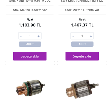
Stok Kodu : G-REM24 IM 702
Stok Kodu : G-REM24 IM 3137
Stok Miktarı : Stokta Var
Stok Miktarı : Stokta Var
Fiyat
Fiyat
1.103,98 TL
1.467,37 TL
-
+
-
+
ADET
ADET
Sepete Ekle
Sepete Ekle