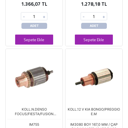
1.366,07 TL
1.278,18 TL
-
+
-
+
ADET
ADET
Sepete Ekle
Sepete Ekle
KOLL.N.DENSO
KOLL.12 V KIA BONGO/PREGGIO
FOCUS/FIESTA/FUSION
E.M
10452361
IM755
IM3080 BOY 167,0 MM / ÇAP