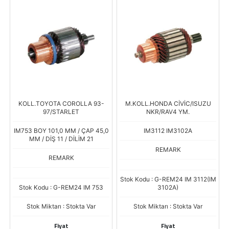
KOLL.TOYOTA COROLLA 93-
M.KOLL.HONDA CİVİC/ISUZU
97/STARLET
NKR/RAV4 YM.
IM753 BOY 101,0 MM / ÇAP 45,0
IM3112 IM3102A
MM / DİŞ 11 / DİLİM 21
REMARK
REMARK
Stok Kodu : G-REM24 IM 3112(IM
Stok Kodu : G-REM24 IM 753
3102A)
Stok Miktarı : Stokta Var
Stok Miktarı : Stokta Var
Fiyat
Fiyat