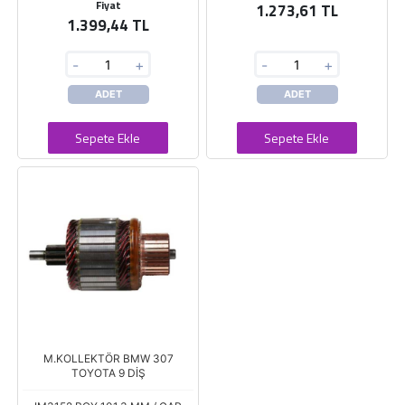
Fiyat
1.273,61 TL
1.399,44 TL
-
+
-
+
ADET
ADET
Sepete Ekle
Sepete Ekle
M.KOLLEKTÖR BMW 307
TOYOTA 9 DİŞ