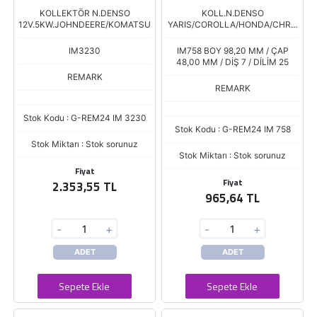
KOLLEKTÖR N.DENSO
KOLL.N.DENSO
12V.5KW.JOHNDEERE/KOMATSU
YARIS/COROLLA/HONDA/CHRO
KE
IM3230
IM758 BOY 98,20 MM / ÇAP
48,00 MM / DİŞ 7 / DİLİM 25
REMARK
REMARK
Stok Kodu : G-REM24 IM 3230
Stok Kodu : G-REM24 IM 758
Stok Miktarı : Stok sorunuz
Stok Miktarı : Stok sorunuz
Fiyat
Fiyat
2.353,55 TL
965,64 TL
-
+
-
+
ADET
ADET
Sepete Ekle
Sepete Ekle