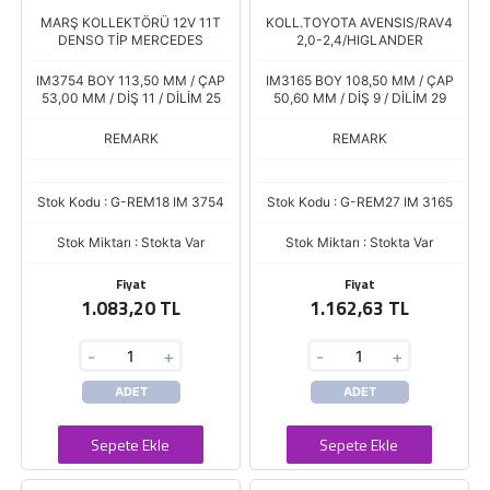
MARŞ KOLLEKTÖRÜ 12V 11T
KOLL.TOYOTA AVENSIS/RAV4
DENSO TİP MERCEDES
2,0-2,4/HIGLANDER
IM3754 BOY 113,50 MM / ÇAP
IM3165 BOY 108,50 MM / ÇAP
53,00 MM / DİŞ 11 / DİLİM 25
50,60 MM / DİŞ 9 / DİLİM 29
REMARK
REMARK
Stok Kodu : G-REM18 IM 3754
Stok Kodu : G-REM27 IM 3165
Stok Miktarı : Stokta Var
Stok Miktarı : Stokta Var
Fiyat
Fiyat
1.083,20 TL
1.162,63 TL
-
+
-
+
ADET
ADET
Sepete Ekle
Sepete Ekle