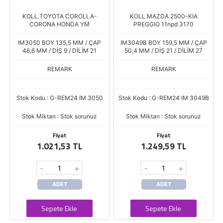
KOLL.TOYOTA COROLLA-
KOLL.MAZDA 2500-KIA
CORONA HONDA YM
PREGGIO 11npd 3170
IM3050 BOY 135,5 MM / ÇAP
IM3049B BOY 159,5 MM / ÇAP
46,6 MM / DİŞ 9 / DİLİM 21
50,4 MM / DİŞ 21 / DİLİM 27
REMARK
REMARK
Stok Kodu : G-REM24 IM 3050
Stok Kodu : G-REM24 IM 3049B
Stok Miktarı : Stok sorunuz
Stok Miktarı : Stok sorunuz
Fiyat
Fiyat
1.021,53 TL
1.249,59 TL
-
+
-
+
ADET
ADET
Sepete Ekle
Sepete Ekle