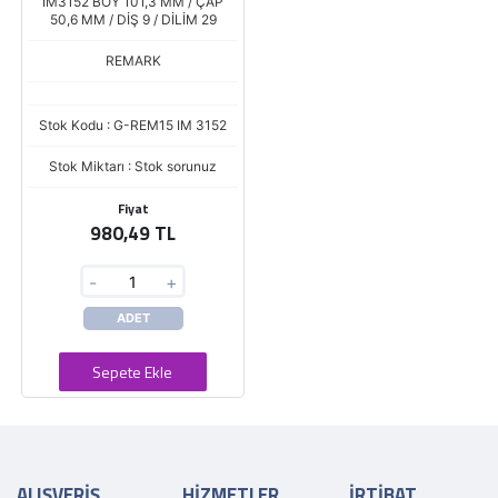
IM3152 BOY 101,3 MM / ÇAP
50,6 MM / DİŞ 9 / DİLİM 29
REMARK
Stok Kodu : G-REM15 IM 3152
Stok Miktarı : Stok sorunuz
Fiyat
980,49 TL
-
+
ADET
Sepete Ekle
ALIŞVERİŞ
HİZMETLER
İRTİBAT