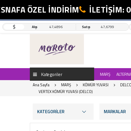
FA ÖZEL İNDİRİM
İLETİŞİM: 0554
$
Alış
47,4896
Satış
47,6799
Kategoriler
MARŞ
ALTERN
Ana Sayfa
MARŞ
KÖMÜR YUVASI
DELCO
VERTEX KÖMÜR YUVASI (DELCO)
KATEGORİLER
MARKALAR