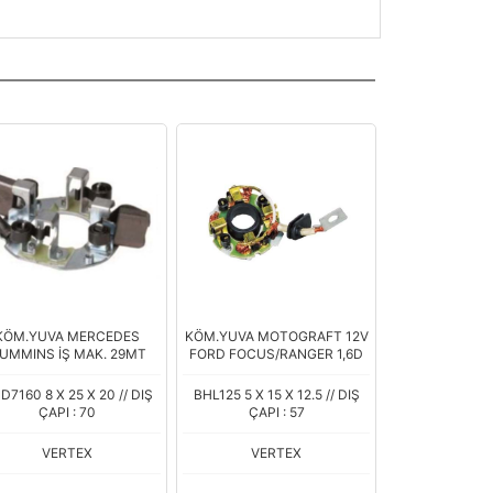
KÖM.YUVA MERCEDES
KÖM.YUVA MOTOGRAFT 12V
UMMINS İŞ MAK. 29MT
FORD FOCUS/RANGER 1,6D
D7160 8 X 25 X 20 // DIŞ
BHL125 5 X 15 X 12.5 // DIŞ
ÇAPI : 70
ÇAPI : 57
VERTEX
VERTEX