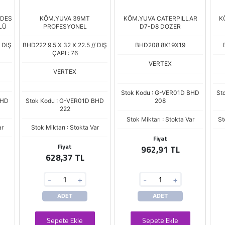
EDES
KÖM.YUVA 39MT
KÖM.YUVA CATERPILLAR
K
LÜ
PROFESYONEL
D7-D8 DOZER
 DIŞ
BHD222 9.5 X 32 X 22.5 // DIŞ
BHD208 8X19X19
ÇAPI : 76
VERTEX
VERTEX
Stok Kodu : G-VER01D BHD
St
BHD
Stok Kodu : G-VER01D BHD
208
222
Stok Miktarı : Stokta Var
St
ar
Stok Miktarı : Stokta Var
Fiyat
Fiyat
962,91 TL
628,37 TL
-
+
-
+
ADET
ADET
Sepete Ekle
Sepete Ekle