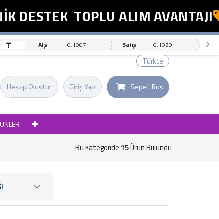
DESTEK
TOPLU ALIM AVANTAJI
E
₸
Alış
0,1007
Satış
0,1020
Türkçe
Hesap Oluştur
Giriş Yap
Sepet Boş
RÜNLER
Bu Kategoride
15
Ürün Bulundu
I