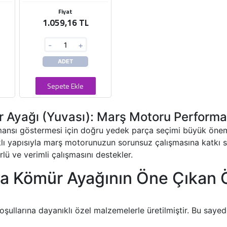
Fiyat
1.059,16 TL
-
+
ADET
Sepete Ekle
r Ayağı (Yuvası): Marş Motoru Perfor
mansı göstermesi için doğru yedek parça seçimi büyük önem
klı yapısıyla marş motorunuzun sorunsuz çalışmasına katkı sa
lü ve verimli çalışmasını destekler.
a Kömür Ayağının Öne Çıkan Öz
şullarına dayanıklı özel malzemelerle üretilmiştir. Bu say