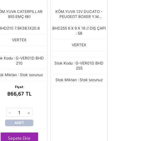
ÖM.YUVA CATERPILLAR
KÖM.YUVA 12V DUCATO -
955 EMÇ 6KI
PEUGEOT BOXER Y.M
DEL10100
BHD210 7.9X38.1X20.6
BHD255 6 X 9 X 16 // DIŞ ÇAPI
: 58
VERTEX
VERTEX
ok Kodu : G-VER01D BHD
210
Stok Kodu : G-VER01D BHD
255
ok Miktarı : Stok sorunuz
Stok Miktarı : Stok sorunuz
Fiyat
866,67 TL
-
+
ADET
Sepete Ekle