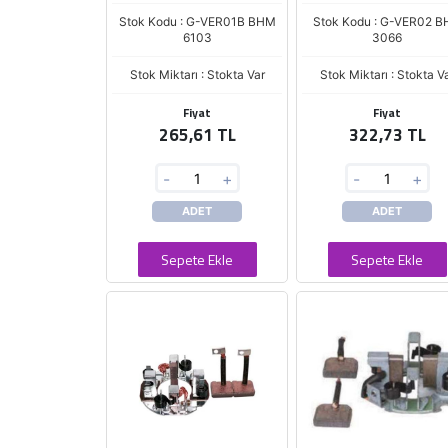
Stok Kodu : G-VER01B BHM
Stok Kodu : G-VER02 
6103
3066
Stok Miktarı : Stokta Var
Stok Miktarı : Stokta V
Fiyat
Fiyat
265,61 TL
322,73 TL
-
+
-
+
ADET
ADET
Sepete Ekle
Sepete Ekle