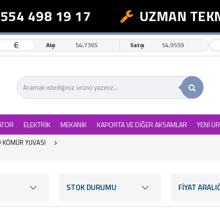
 498 19 17
UZMAN TEKNİK 
€
Alış
54,7365
Satış
54,9559
ATOR
ELEKTRİK
MEKANİK
KAPORTA VE DİĞER AKSAMLAR
YENİ Ü
 KÖMÜR YUVASI
STOK DURUMU
FİYAT ARALIĞ