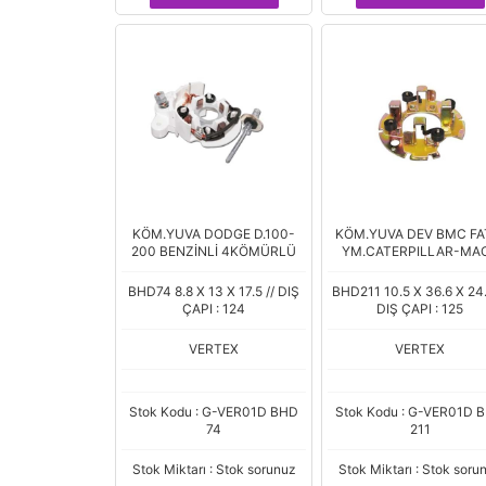
KÖM.YUVA DODGE D.100-
KÖM.YUVA DEV BMC FA
200 BENZİNLİ 4KÖMÜRLÜ
YM.CATERPILLAR-MA
BHD74 8.8 X 13 X 17.5 // DIŞ
BHD211 10.5 X 36.6 X 24.
ÇAPI : 124
DIŞ ÇAPI : 125
VERTEX
VERTEX
Stok Kodu : G-VER01D BHD
Stok Kodu : G-VER01D 
74
211
Stok Miktarı : Stok sorunuz
Stok Miktarı : Stok soru