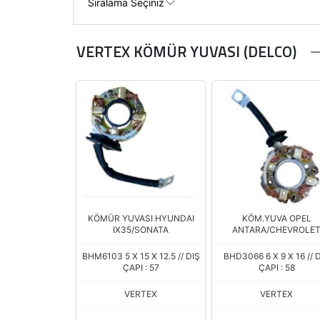
VERTEX KÖMÜR YUVASI (DELCO)
KÖMÜR YUVASI HYUNDAI
KÖM.YUVA OPEL
IX35/SONATA
ANTARA/CHEVROLE
BHM6103 5 X 15 X 12.5 // DIŞ
BHD3066 6 X 9 X 16 // 
ÇAPI : 57
ÇAPI : 58
VERTEX
VERTEX