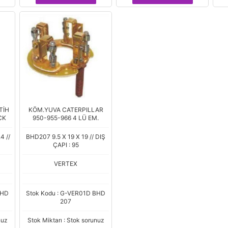
TİH
KÖM.YUVA CATERPILLAR
CK
950-955-966 4 LÜ EM.
4 //
BHD207 9.5 X 19 X 19 // DIŞ
ÇAPI : 95
VERTEX
BHD
Stok Kodu : G-VER01D BHD
207
nuz
Stok Miktarı : Stok sorunuz