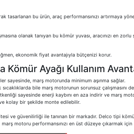
ak tasarlanan bu ürün, araç performansınızı artırmaya yönel
masına olanak tanıyan bu kömür yuvası, aracınızı en zorlu ş
ağmen, ekonomik fiyat avantajıyla bütçenizi korur.
a Kömür Ayağı Kullanım Avanta
ler sayesinde, marş motorunda minimum aşınma sağlar.
sıcaklıklarda bile marş motorunun sorunsuz çalışmasını des
letkenliği sayesinde enerji kaybını en aza indirir ve marş mot
 ve kolay bir şekilde monte edilebilir.
si ve güvenilirliği ile tanınan bir markadır. Delco tipi köm
n, marş motoru performansınızı en üst düzeye çıkarmak için ö