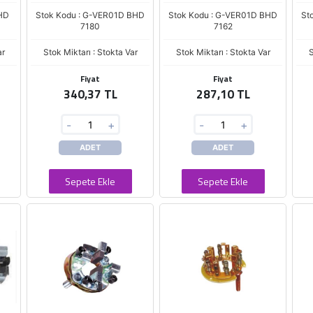
BHD
Stok Kodu : G-VER01D BHD
Stok Kodu : G-VER01D BHD
St
7180
7162
ar
Stok Miktarı : Stokta Var
Stok Miktarı : Stokta Var
S
Fiyat
Fiyat
340,37 TL
287,10 TL
-
+
-
+
ADET
ADET
Sepete Ekle
Sepete Ekle