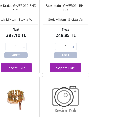
ok Kodu : G-VER01D BHD
Stok Kodu : G-VER01L BHL
7160
125
tok Miktarı : Stokta Var
Stok Miktarı : Stokta Var
Fiyat
Fiyat
287,10 TL
249,95 TL
-
+
-
+
ADET
ADET
Sepete Ekle
Sepete Ekle