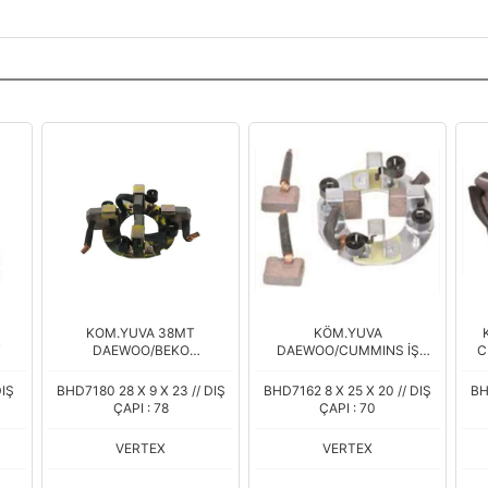
KOM.YUVA 38MT
KÖM.YUVA
T
DAEWOO/BEKO
DAEWOO/CUMMINS İŞ
C
LOADER/HIDROMEK
MAKİNASI
DIŞ
BHD7180 28 X 9 X 23 // DIŞ
BHD7162 8 X 25 X 20 // DIŞ
BH
ÇAPI : 78
ÇAPI : 70
VERTEX
VERTEX