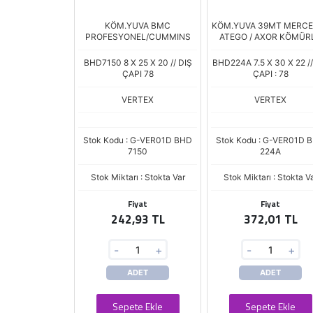
KÖM.YUVA BMC
KÖM.YUVA 39MT MERC
PROFESYONEL/CUMMINS
ATEGO / AXOR KÖMÜR
BHD7150 8 X 25 X 20 // DIŞ
BHD224A 7.5 X 30 X 22 //
ÇAPI 78
ÇAPI : 78
VERTEX
VERTEX
Stok Kodu : G-VER01D BHD
Stok Kodu : G-VER01D 
7150
224A
Stok Miktarı : Stokta Var
Stok Miktarı : Stokta V
Fiyat
Fiyat
242,93 TL
372,01 TL
-
+
-
+
ADET
ADET
Sepete Ekle
Sepete Ekle