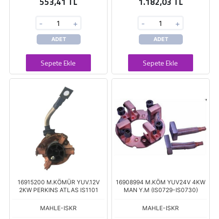
553,41 TL
1.182,03 TL
-
+
-
+
ADET
ADET
Sepete Ekle
Sepete Ekle
16915200 M.KÖMÜR YUV.12V
16908994 M.KÖM YUV24V 4KW
2KW PERKINS ATLAS IS1101
MAN Y.M (IS0729-IS0730)
MAHLE-ISKR
MAHLE-ISKR