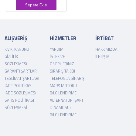
Sepete Ekle
ALIŞVERİŞ
HİZMETLER
İRTİBAT
K.V.K. KANUNU
YARDIM
HAKKIMIZDA
GIZLILIK
İSTEK VE
İLETIŞIM
SÖZLEŞMESI
ÖNERILERINIZ
GARANTI ŞARTLARI
SIPARIŞ TAKIBI
TESLIMAT ŞARTLARI
TELEFONLA SIPARIŞ
İADE POLITIKASI
MARŞ MOTORU
İADE SÖZLEŞMESI
BILGILENDIRME
SATIŞ POLITIKASI
ALTERNATÖR (ŞARJ
SÖZLEŞMESI
DINAMOSU)
BILGILENDIRME