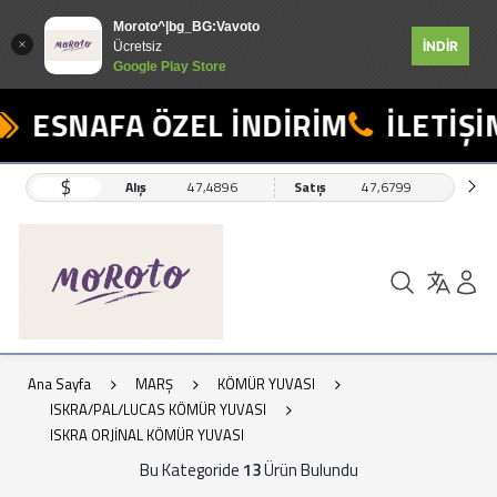
Moroto^|bg_BG:Vavoto
İNDİR
Ücretsiz
Google Play Store
ESNAFA ÖZEL İNDİRİM
İLETİŞİM:
$
Alış
47,4896
Satış
47,6799
Ana Sayfa
MARŞ
KÖMÜR YUVASI
ISKRA/PAL/LUCAS KÖMÜR YUVASI
ISKRA ORJİNAL KÖMÜR YUVASI
Bu Kategoride
13
Ürün Bulundu