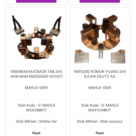
16906638 M.KÖMÜR TAB.24V
16915262 KÖMÜR YUVASI 24V
4KW MAN EM(IS0626-IS1057)
6,5 KW DEUTZ AG
MAHLE-ISKR
MAHLE-ISKR
Stok Kodu : G-MAHLE
Stok Kodu : G-MAHLE
MSX388KIT
MSX1048KIT
Stok Miktarı : Stokta Var
Stok Miktarı : Stok sorunuz
Fiyat
Fiyat