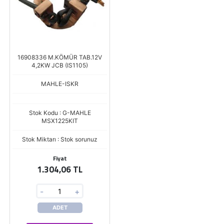
16908336 M.KÖMÜR TAB.12V
4,2KW JCB (IS1105)
MAHLE-ISKR
Stok Kodu : G-MAHLE
MSX1225KIT
Stok Miktarı : Stok sorunuz
Fiyat
1.304,06 TL
-
+
ADET