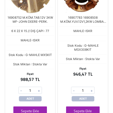
16908752 M.KÖM.TAB.12V 3KW
16907783 16908508
MF-JOHN DEERE-PERK.
M.KÖM.YUV.12V1,2KW LOMBAR
GOLD
6 X 22 X 15 // DIŞ ÇAPI : 77
MAHLE-ISKR
MAHLE-ISKR
Stok Kodu : G-MAHLE
MSX308KIT
Stok Kodu : G-MAHLE MX5KIT
Stok Miktarı : Stokta Var
Stok Miktarı : Stokta Var
Fiyat
946,47 TL
Fiyat
988,57 TL
-
+
-
+
ADET
ADET
Sepete Ekle
Sepete Ekle