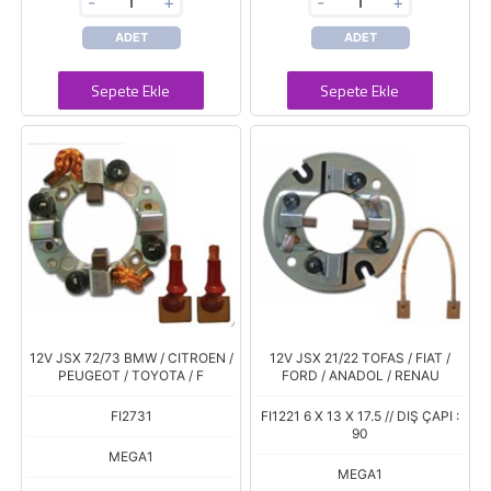
-
+
-
+
ADET
ADET
Sepete Ekle
Sepete Ekle
12V JSX 72/73 BMW / CITROEN /
12V JSX 21/22 TOFAS / FIAT /
PEUGEOT / TOYOTA / F
FORD / ANADOL / RENAU
FI2731
FI1221 6 X 13 X 17.5 // DIŞ ÇAPI :
90
MEGA1
MEGA1