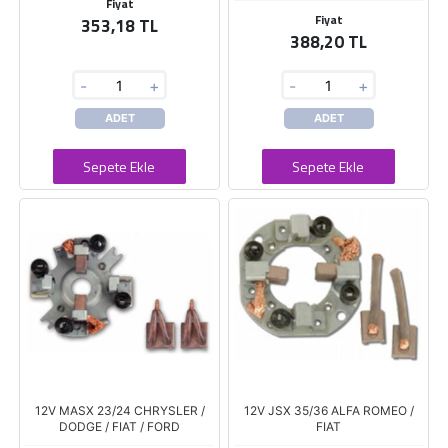
Fiyat
Fiyat
353,18 TL
388,20 TL
-
+
-
+
ADET
ADET
Sepete Ekle
Sepete Ekle
12V MASX 23/24 CHRYSLER /
12V JSX 35/36 ALFA ROMEO /
DODGE / FIAT / FORD
FIAT