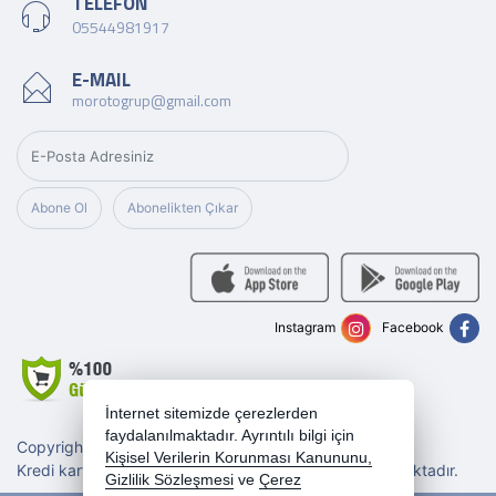
TELEFON
05544981917
E-MAIL
morotogrup@gmail.com
Abone Ol
Abonelikten Çıkar
Instagram
Facebook
İnternet sitemizde çerezlerden
faydalanılmaktadır. Ayrıntılı bilgi için
Copyright 2026 morotogrup.com - Tüm hakları saklıdır.
Kişisel Verilerin Korunması Kanununu,
Kredi kartı bilgileriniz 256bit SSL sertifikası ile korunmaktadır.
Gizlilik Sözleşmesi
ve
Çerez