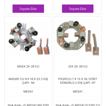
Sepete Ekle
Sepete Ekle
MASX 25-26 CU
JSX 35-36 CU
MA5261 CU 9 X 16 X 23 // DIŞ
FI5361CU 7 X 13 X 18 / DÖRT
ÇAPI : 94
KÖMÜRLÜ // DIŞ ÇAPI : 67
MEGA1
MEGA1
Stok Kodu : G-MEGA1 MA 5261
Stok Kodu : G-MEGA1 FI 5361 CU