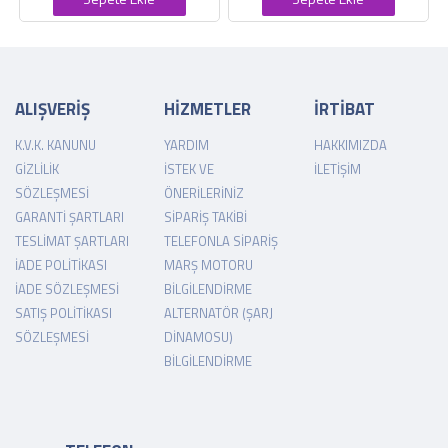
ALIŞVERİŞ
HİZMETLER
İRTİBAT
K.V.K. KANUNU
YARDIM
HAKKIMIZDA
GIZLILIK
İSTEK VE
İLETIŞIM
SÖZLEŞMESI
ÖNERILERINIZ
GARANTI ŞARTLARI
SIPARIŞ TAKIBI
TESLIMAT ŞARTLARI
TELEFONLA SIPARIŞ
İADE POLITIKASI
MARŞ MOTORU
İADE SÖZLEŞMESI
BILGILENDIRME
SATIŞ POLITIKASI
ALTERNATÖR (ŞARJ
SÖZLEŞMESI
DINAMOSU)
BILGILENDIRME