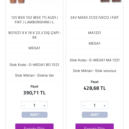
12V BSX 102 (BSX 71) AUDI /
24V MASX 21/22 IVECO / FIAT
FIAT / LAMBORGHINI / L
BO1021 9 X 16 X 23 // DIŞ ÇAPI :
MA1221
94
MEGA1
MEGA1
Stok Kodu : G-MEGA1 MA 1221
Stok Kodu : G-MEGA1 BO 1021
Stok Miktarı : Stok sorunuz
Stok Miktarı : Stokta Var
Fiyat
Fiyat
428,68 TL
390,71 TL
-
+
-
+
ADET
ADET
Sepete Ekle
Sepete Ekle