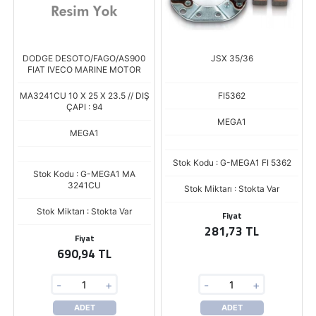
DODGE DESOTO/FAGO/AS900
JSX 35/36
FIAT IVECO MARINE MOTOR
MA3241CU 10 X 25 X 23.5 // DIŞ
FI5362
ÇAPI : 94
MEGA1
MEGA1
Stok Kodu : G-MEGA1 FI 5362
Stok Kodu : G-MEGA1 MA
3241CU
Stok Miktarı : Stokta Var
Stok Miktarı : Stokta Var
Fiyat
281,73 TL
Fiyat
690,94 TL
-
+
-
+
ADET
ADET