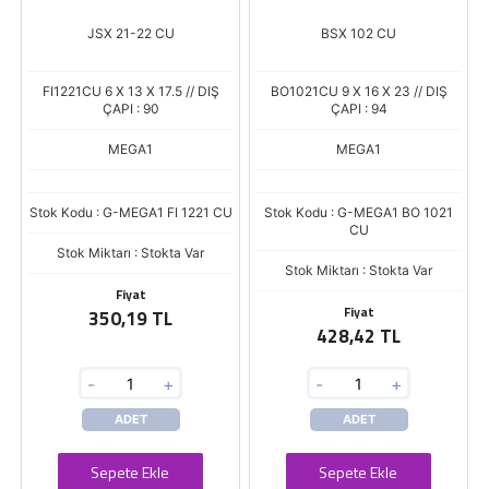
JSX 21-22 CU
BSX 102 CU
FI1221CU 6 X 13 X 17.5 // DIŞ
BO1021CU 9 X 16 X 23 // DIŞ
ÇAPI : 90
ÇAPI : 94
MEGA1
MEGA1
Stok Kodu : G-MEGA1 FI 1221 CU
Stok Kodu : G-MEGA1 BO 1021
CU
Stok Miktarı : Stokta Var
Stok Miktarı : Stokta Var
Fiyat
Fiyat
350,19 TL
428,42 TL
-
+
-
+
ADET
ADET
Sepete Ekle
Sepete Ekle