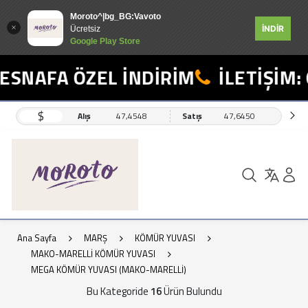
Moroto^|bg_BG:Vavoto
İNDİR
Ücretsiz
Google Play Store
NAFA ÖZEL İNDİRİM
İLETİŞİM: 05
$
Alış
47,4548
Satış
47,6450
Ana Sayfa
MARŞ
KÖMÜR YUVASI
MAKO-MARELLİ KÖMÜR YUVASI
MEGA KÖMÜR YUVASI (MAKO-MARELLİ)
Bu Kategoride
16
Ürün Bulundu