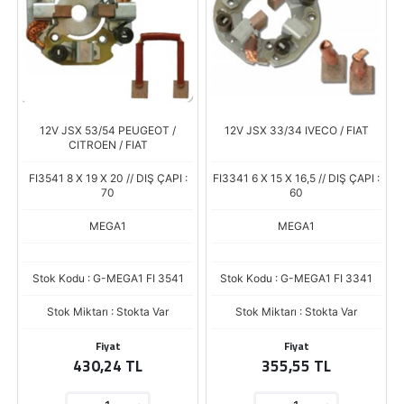
12V JSX 53/54 PEUGEOT /
12V JSX 33/34 IVECO / FIAT
CITROEN / FIAT
FI3541 8 X 19 X 20 // DIŞ ÇAPI :
FI3341 6 X 15 X 16,5 // DIŞ ÇAPI :
70
60
MEGA1
MEGA1
Stok Kodu : G-MEGA1 FI 3541
Stok Kodu : G-MEGA1 FI 3341
Stok Miktarı : Stokta Var
Stok Miktarı : Stokta Var
Fiyat
Fiyat
430,24 TL
355,55 TL