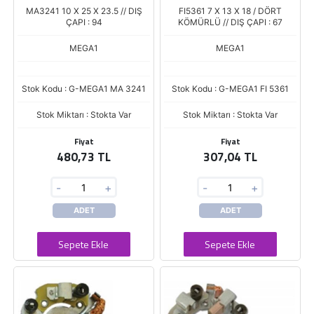
MA3241 10 X 25 X 23.5 // DIŞ
FI5361 7 X 13 X 18 / DÖRT
ÇAPI : 94
KÖMÜRLÜ // DIŞ ÇAPI : 67
MEGA1
MEGA1
Stok Kodu : G-MEGA1 MA 3241
Stok Kodu : G-MEGA1 FI 5361
Stok Miktarı : Stokta Var
Stok Miktarı : Stokta Var
Fiyat
Fiyat
480,73 TL
307,04 TL
-
+
-
+
ADET
ADET
Sepete Ekle
Sepete Ekle