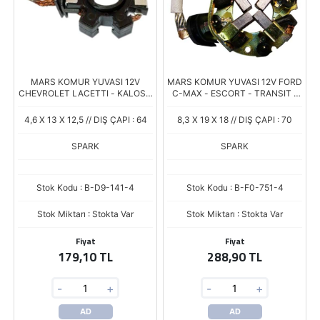
MARS KOMUR YUVASI 12V
MARS KOMUR YUVASI 12V FORD
CHEVROLET LACETTI - KALOS -
C-MAX - ESCORT - TRANSIT -
AVEO / DAEWOO ESPERO -
FIESTA - FOCUS - KUGA -
LANOS - NEXIA - NUBIRA (RX
MONDEO - S-MAX - TRANSIT
4,6 X 13 X 12,5 // DIŞ ÇAPI : 64
8,3 X 19 X 18 // DIŞ ÇAPI : 70
913-914) (4.6 X 13
(FX-75) (8.2 X
SPARK
SPARK
Stok Kodu : B-D9-141-4
Stok Kodu : B-F0-751-4
Stok Miktarı : Stokta Var
Stok Miktarı : Stokta Var
Fiyat
Fiyat
179,10 TL
288,90 TL
-
+
-
+
AD
AD