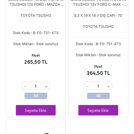
TSUSHO) 12V FORD / MAZDA /
TSUSHO) 12V FORD C-MAX -
VOLVO (FX-73) (6 X 13 X 14)
ESCORT - TRANSIT - FIESTA -
FOCUS - KUGA - MONDEO - S-
TOYOTA TSUSHO
8,3 X 19 X 18 // DIŞ ÇAPI : 70
MAX - TRANSIT
TOYOTA TSUSHO
Stok Kodu : B-F0-731-4TS
Stok Miktarı : Stok sorunuz
Stok Kodu : B-F0-751-4TS
Fiyat
Stok Miktarı : Stok sorunuz
265,50 TL
Fiyat
364,50 TL
-
+
-
+
AD
AD
Sepete Ekle
Sepete Ekle