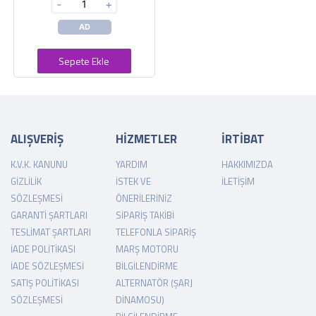
-
+
AD
Sepete Ekle
ALIŞVERİŞ
HİZMETLER
İRTİBAT
K.V.K. KANUNU
YARDIM
HAKKIMIZDA
GIZLILIK
İSTEK VE
İLETIŞIM
SÖZLEŞMESI
ÖNERILERINIZ
GARANTI ŞARTLARI
SIPARIŞ TAKIBI
TESLIMAT ŞARTLARI
TELEFONLA SIPARIŞ
İADE POLITIKASI
MARŞ MOTORU
İADE SÖZLEŞMESI
BILGILENDIRME
SATIŞ POLITIKASI
ALTERNATÖR (ŞARJ
SÖZLEŞMESI
DINAMOSU)