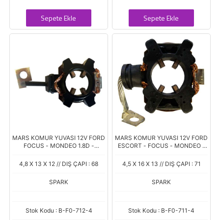
Sepete Ekle
Sepete Ekle
MARS KOMUR YUVASI 12V FORD
MARS KOMUR YUVASI 12V FORD
FOCUS - MONDEO 1.8D -
ESCORT - FOCUS - MONDEO -
RANGER 2.5D / MAZDA B2500
TRANSIT CONNECT (FX 70-71)
2.5D (RX 913-914) (4.6 X 13 X
(4.5 X 16 X 14)
4,8 X 13 X 12 // DIŞ ÇAPI : 68
4,5 X 16 X 13 // DIŞ ÇAPI : 71
11/12)
SPARK
SPARK
Stok Kodu : B-F0-712-4
Stok Kodu : B-F0-711-4