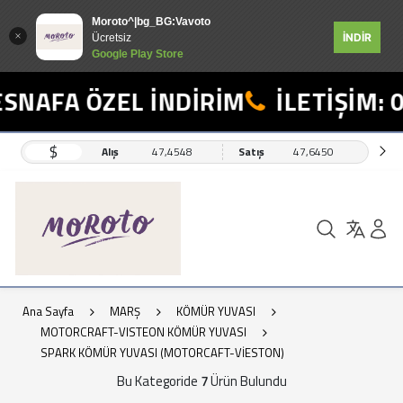
Moroto^|bg_BG:Vavoto
İNDİR
Ücretsiz
Google Play Store
SNAFA ÖZEL İNDİRİM
İLETİŞİM: 0
$
Alış
47,4548
Satış
47,6450
Ana Sayfa
MARŞ
KÖMÜR YUVASI
MOTORCRAFT-VISTEON KÖMÜR YUVASI
SPARK KÖMÜR YUVASI (MOTORCAFT-VİESTON)
Bu Kategoride
7
Ürün Bulundu