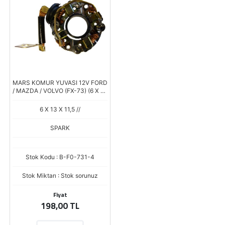
MARS KOMUR YUVASI 12V FORD
/ MAZDA / VOLVO (FX-73) (6 X 13
X 14)
6 X 13 X 11,5 //
SPARK
Stok Kodu : B-F0-731-4
Stok Miktarı : Stok sorunuz
Fiyat
198,00 TL