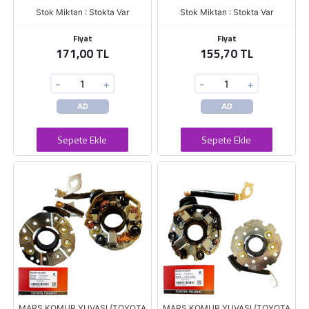
Stok Miktarı : Stokta Var
Stok Miktarı : Stokta Var
Fiyat
Fiyat
171,00 TL
155,70 TL
-
+
-
+
AD
AD
Sepete Ekle
Sepete Ekle
MARS KOMUR YUVASI (TOYOTA
MARS KOMUR YUVASI (TOYOTA