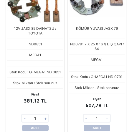
12V JASX 85 DAIHATSU /
KÖMÜR YUVASI JASX 79
TOYOTA
ND0851
ND0791 7 X 25 X 16 // DIŞ ÇAPI :
64
MEGA1
MEGA1
Stok Kodu : G-MEGA1 ND 0851
Stok Kodu : G-MEGA1 ND 0791
Stok Miktarı : Stok sorunuz
Stok Miktarı : Stok sorunuz
Fiyat
Fiyat
381,12 TL
407,78 TL
-
+
-
+
ADET
ADET