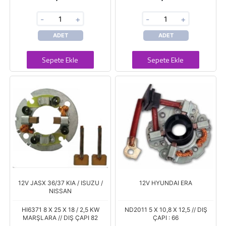
-
+
-
+
ADET
ADET
Sepete Ekle
Sepete Ekle
12V JASX 36/37 KIA / ISUZU /
12V HYUNDAI ERA
NISSAN
HI6371 8 X 25 X 18 / 2,5 KW
ND2011 5 X 10,8 X 12,5 // DIŞ
MARŞLARA // DIŞ ÇAPI 82
ÇAPI : 66