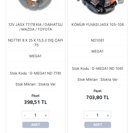
12V JASX 77/78 KIA / DAIHATSU
KÖMÜR YUVASI JASX 105-106
/ MAZDA / TOYOTA
ND7781 8 X 25 X 15,5 // DIŞ ÇAPI
ND1061
: 75
MEGA1
MEGA1
Stok Kodu : G-MEGA1 ND 1061
Stok Kodu : G-MEGA1 ND 7781
Stok Miktarı : Stokta Var
Stok Miktarı : Stokta Var
Fiyat
Fiyat
703,80 TL
398,51 TL
-
+
-
+
ADET
ADET