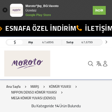
Moroto^|bg_BG:Vavoto
İNDİR
Ücretsiz
Google Play Store
ESNAFA ÖZEL İNDİRİM
İLETİŞİM: 
$
Alış
47,4896
Satış
47,6799
Ana Sayfa
MARŞ
KÖMÜR YUVASI
NIPPON DENSO KÖMÜR YUVASI
MEGA KÖMÜR YUVASI (DENSO)
Bu Kategoride
14
Ürün Bulundu