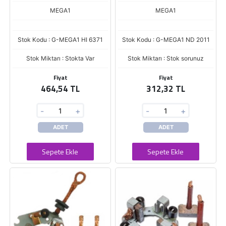
MEGA1
MEGA1
Stok Kodu : G-MEGA1 HI 6371
Stok Kodu : G-MEGA1 ND 2011
Stok Miktarı : Stokta Var
Stok Miktarı : Stok sorunuz
Fiyat
Fiyat
464,54 TL
312,32 TL
-
+
-
+
ADET
ADET
Sepete Ekle
Sepete Ekle