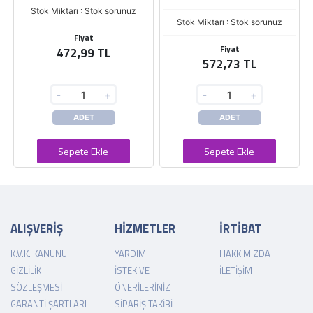
Stok Miktarı : Stok sorunuz
Stok Miktarı : Stok sorunuz
Fiyat
Fiyat
472,99 TL
572,73 TL
-
+
-
+
ADET
ADET
Sepete Ekle
Sepete Ekle
ALIŞVERİŞ
HİZMETLER
İRTİBAT
K.V.K. KANUNU
YARDIM
HAKKIMIZDA
GIZLILIK
İSTEK VE
İLETIŞIM
SÖZLEŞMESI
ÖNERILERINIZ
GARANTI ŞARTLARI
SIPARIŞ TAKIBI