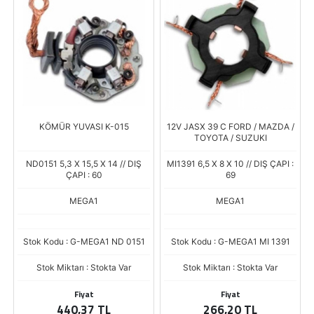
KÖMÜR YUVASI K-015
12V JASX 39 C FORD / MAZDA /
TOYOTA / SUZUKI
ND0151 5,3 X 15,5 X 14 // DIŞ
MI1391 6,5 X 8 X 10 // DIŞ ÇAPI :
ÇAPI : 60
69
MEGA1
MEGA1
Stok Kodu : G-MEGA1 ND 0151
Stok Kodu : G-MEGA1 MI 1391
Stok Miktarı : Stokta Var
Stok Miktarı : Stokta Var
Fiyat
Fiyat
440,37 TL
266,20 TL