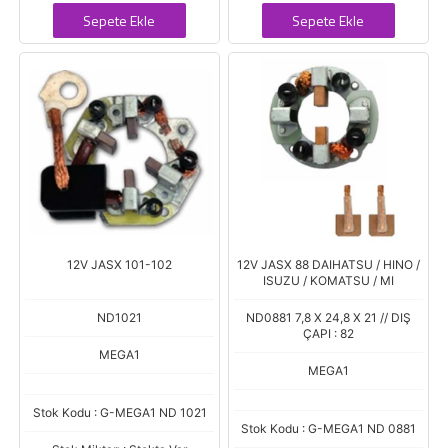
Sepete Ekle
Sepete Ekle
12V JASX 101-102
12V JASX 88 DAIHATSU / HINO /
ISUZU / KOMATSU / MI
ND1021
ND0881 7,8 X 24,8 X 21 // DIŞ
ÇAPI : 82
MEGA1
MEGA1
Stok Kodu : G-MEGA1 ND 1021
Stok Kodu : G-MEGA1 ND 0881