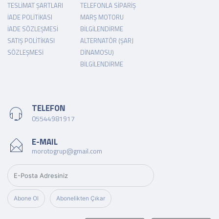
TESLIMAT ŞARTLARI
TELEFONLA SIPARIŞ
İADE POLITIKASI
MARŞ MOTORU
İADE SÖZLEŞMESI
BILGILENDIRME
SATIŞ POLITIKASI
ALTERNATÖR (ŞARJ
SÖZLEŞMESI
DINAMOSU)
BILGILENDIRME
TELEFON
05544981917
E-MAIL
morotogrup@gmail.com
Abone Ol
Abonelikten Çıkar