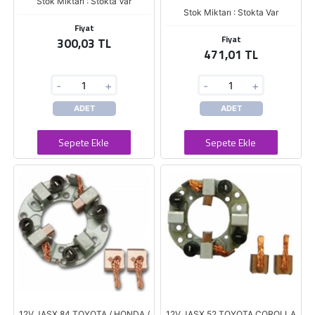
Stok Miktarı : Stokta Var
Stok Miktarı : Stokta Var
Fiyat
Fiyat
300,03 TL
471,01 TL
-
+
-
+
ADET
ADET
Sepete Ekle
Sepete Ekle
12V JASX 84 TOYOTA / HONDA /
12V JASX 52 TOYOTA COROLLA