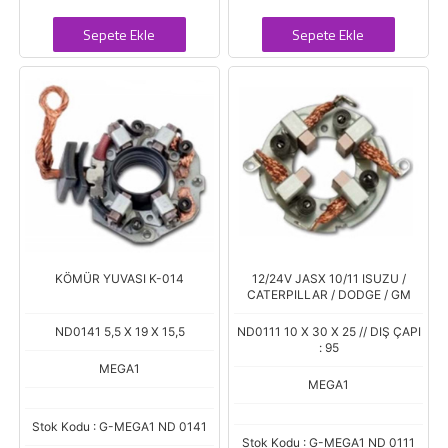
Sepete Ekle
Sepete Ekle
KÖMÜR YUVASI K-014
12/24V JASX 10/11 ISUZU /
CATERPILLAR / DODGE / GM
ND0141 5,5 X 19 X 15,5
ND0111 10 X 30 X 25 // DIŞ ÇAPI
: 95
MEGA1
MEGA1
Stok Kodu : G-MEGA1 ND 0141
Stok Kodu : G-MEGA1 ND 0111