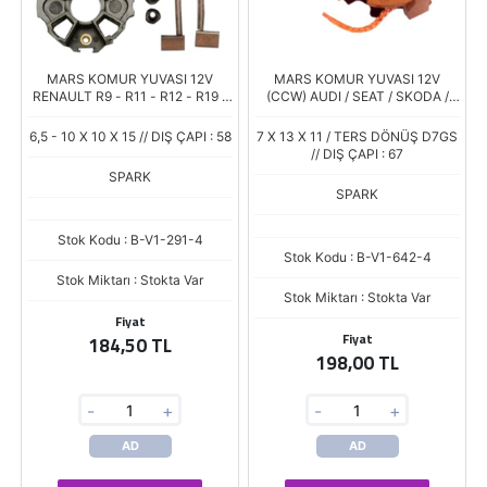
MARS KOMUR YUVASI 12V
MARS KOMUR YUVASI 12V
RENAULT R9 - R11 - R12 - R19 -
(CCW) AUDI / SEAT / SKODA /
R21 (PSX 129) (10.6/6.1 X 10.3 X
VOLKSWAGEN (PSX 163-164) (7
15)
X 13 X 11.5)
6,5 - 10 X 10 X 15 // DIŞ ÇAPI : 58
7 X 13 X 11 / TERS DÖNÜŞ D7GS
// DIŞ ÇAPI : 67
SPARK
SPARK
Stok Kodu : B-V1-291-4
Stok Kodu : B-V1-642-4
Stok Miktarı : Stokta Var
Stok Miktarı : Stokta Var
Fiyat
Fiyat
184,50 TL
198,00 TL
-
+
-
+
AD
AD