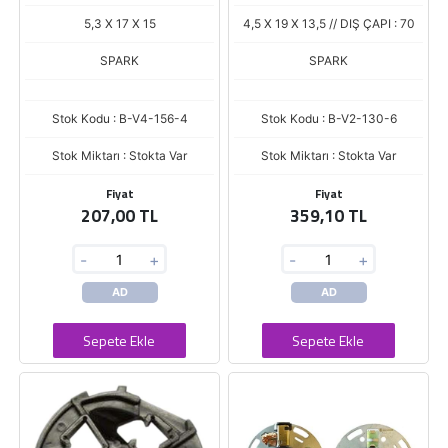
MEGANE 1.5 DCI / DACIA
PICANTO / RIO (START-STOP)
DUSTER - LOGAN - DOKKER 1.5
5,3 X 17 X 15
4,5 X 19 X 13,5 // DIŞ ÇAPI : 70
DCI (5.3 X 17 X 16)
SPARK
SPARK
Stok Kodu : B-V4-156-4
Stok Kodu : B-V2-130-6
Stok Miktarı : Stokta Var
Stok Miktarı : Stokta Var
Fiyat
Fiyat
207,00 TL
359,10 TL
-
+
-
+
AD
AD
Sepete Ekle
Sepete Ekle