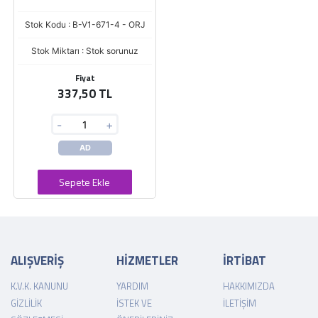
Stok Kodu : B-V1-671-4 - ORJ
Stok Miktarı : Stok sorunuz
Fiyat
337,50 TL
-
+
AD
Sepete Ekle
ALIŞVERİŞ
HİZMETLER
İRTİBAT
K.V.K. KANUNU
YARDIM
HAKKIMIZDA
GIZLILIK
İSTEK VE
İLETIŞIM