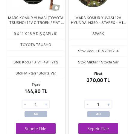
MARS KOMUR YUVASI (TOYOTA
MARS KOMUR YUVASI 12V
TSUSHO) 12V CITROEN / FIAT /
HYUNDAI H350 - STAREX - H1 -
PEUGEOT / RENAULT (PSX 148-
SANTA FE / KIA BONGO III -
149) (4.5/9 X 11 X 18)
SORENTO - SPORTAGE
9 X 11 X 18 // DIŞ ÇAPI : 61
SPARK
TOYOTA TSUSHO
Stok Kodu : B-V2-132-4
Stok Kodu : B-V1-491-2TS
Stok Miktarı : Stokta Var
Fiyat
Stok Miktarı : Stokta Var
270,00 TL
Fiyat
144,90 TL
-
+
-
+
AD
AD
Sepete Ekle
Sepete Ekle