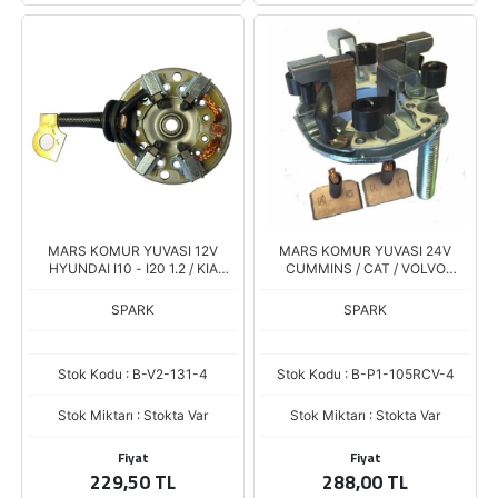
MARS KOMUR YUVASI 12V
MARS KOMUR YUVASI 24V
HYUNDAI I10 - I20 1.2 / KIA
CUMMINS / CAT / VOLVO
PICANTO - RIO III 1.0-1.2-1.25
M105RCV SERISI (8 X 30 X 22)
SPARK
SPARK
Stok Kodu : B-V2-131-4
Stok Kodu : B-P1-105RCV-4
Stok Miktarı : Stokta Var
Stok Miktarı : Stokta Var
Fiyat
Fiyat
229,50 TL
288,00 TL