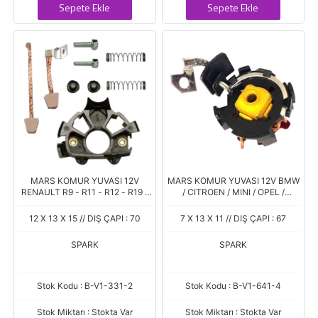
Sepete Ekle
Sepete Ekle
MARS KOMUR YUVASI 12V
MARS KOMUR YUVASI 12V BMW
RENAULT R9 - R11 - R12 - R19 -
/ CITROEN / MINI / OPEL /
R21 (PSX 133) (13.9/6.9 X 12 X 1)
PEUGEOT / RENAULT (PSX 160-
164) (7 X 13 X 11.5)
12 X 13 X 15 // DIŞ ÇAPI : 70
7 X 13 X 11 // DIŞ ÇAPI : 67
SPARK
SPARK
Stok Kodu : B-V1-331-2
Stok Kodu : B-V1-641-4
Stok Miktarı : Stokta Var
Stok Miktarı : Stokta Var