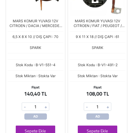
MARS KOMUR YUVASI 12V
MARS KOMUR YUVASI 12V
CITROEN / DACIA / MERCEDES
CITROEN / FIAT / PEUGEOT /
BENZ / NISSAN / PEUGEOT /
RENAULT (PSX 148-149) (4.5/9 X
RENAULT (PSX 155) (6.4 X 8 X 11)
11 X 18)
6,5 X 8 X 10 // DIŞ ÇAPI : 70
9 X 11 X 18 // DIŞ ÇAPI : 61
SPARK
SPARK
Stok Kodu : B-V1-551-4
Stok Kodu : B-V1-491-2
Stok Miktarı : Stokta Var
Stok Miktarı : Stokta Var
Fiyat
Fiyat
140,40 TL
108,00 TL
-
+
-
+
AD
AD
Sepete Ekle
Sepete Ekle