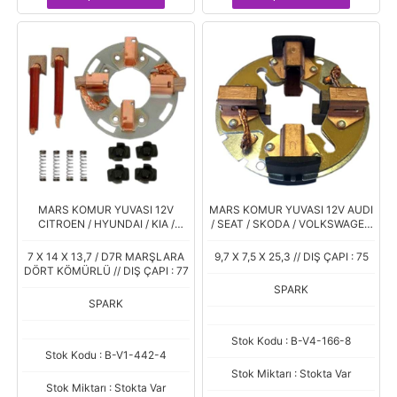
MARS KOMUR YUVASI 12V
MARS KOMUR YUVASI 12V AUDI
CITROEN / HYUNDAI / KIA /
/ SEAT / SKODA / VOLKSWAGEN
MERCEDES BENZ / OPEL /
(PSX 171-172) (7 X 11 X 12.5)
PEUGEOT / RENAULT (PSX 142-
7 X 14 X 13,7 / D7R MARŞLARA
9,7 X 7,5 X 25,3 // DIŞ ÇAPI : 75
144) (7 X 14 X 13.7)
DÖRT KÖMÜRLÜ // DIŞ ÇAPI : 77
SPARK
SPARK
Stok Kodu : B-V4-166-8
Stok Kodu : B-V1-442-4
Stok Miktarı : Stokta Var
Stok Miktarı : Stokta Var