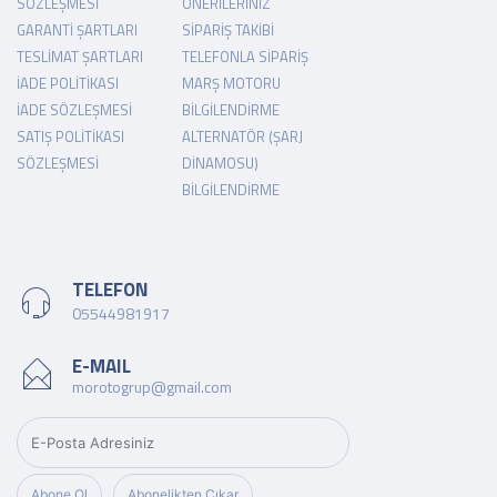
SÖZLEŞMESI
ÖNERILERINIZ
GARANTI ŞARTLARI
SIPARIŞ TAKIBI
TESLIMAT ŞARTLARI
TELEFONLA SIPARIŞ
İADE POLITIKASI
MARŞ MOTORU
İADE SÖZLEŞMESI
BILGILENDIRME
SATIŞ POLITIKASI
ALTERNATÖR (ŞARJ
SÖZLEŞMESI
DINAMOSU)
BILGILENDIRME
TELEFON
05544981917
E-MAIL
morotogrup@gmail.com
Abone Ol
Abonelikten Çıkar