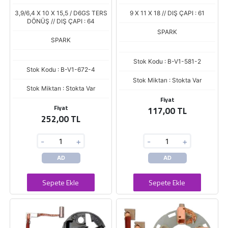
VOLKSWAGEN (PSX 166-167)
MEGANE DIZEL (PSX 148-158)
(3.9/6.4 X 10 X 15.5)
(4.5/9 X 11 X 18)
3,9/6,4 X 10 X 15,5 / D6GS TERS
9 X 11 X 18 // DIŞ ÇAPI : 61
DÖNÜŞ // DIŞ ÇAPI : 64
SPARK
SPARK
Stok Kodu : B-V1-581-2
Stok Kodu : B-V1-672-4
Stok Miktarı : Stokta Var
Stok Miktarı : Stokta Var
Fiyat
Fiyat
117,00 TL
252,00 TL
-
+
-
+
AD
AD
Sepete Ekle
Sepete Ekle