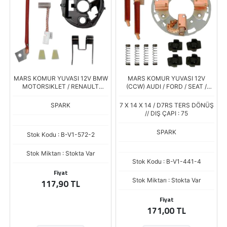
MARS KOMUR YUVASI 12V BMW
MARS KOMUR YUVASI 12V
MOTORSIKLET / RENAULT
(CCW) AUDI / FORD / SEAT /
LAGUNA - SAFRANE 2.0 / VOLVO
SKODA / VOLKSWAGEN (PSX
S40 (PSX 148-157) (4.5/9 X 11 X
142-144) (7 X 14 X 13.7)
SPARK
7 X 14 X 14 / D7RS TERS DÖNÜŞ
18)
// DIŞ ÇAPI : 75
SPARK
Stok Kodu : B-V1-572-2
Stok Miktarı : Stokta Var
Stok Kodu : B-V1-441-4
Fiyat
Stok Miktarı : Stokta Var
117,90 TL
Fiyat
171,00 TL