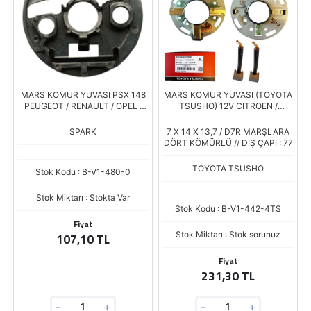
MARS KOMUR YUVASI PSX 148
MARS KOMUR YUVASI (TOYOTA
PEUGEOT / RENAULT / OPEL /
TSUSHO) 12V CITROEN /
VOLKSWAGEN / VOLVO
HYUNDAI / KIA / MERCEDES
BENZ / OPEL / PEUGEOT /
SPARK
7 X 14 X 13,7 / D7R MARŞLARA
RENAULT (PSX 142-144)
DÖRT KÖMÜRLÜ // DIŞ ÇAPI : 77
TOYOTA TSUSHO
Stok Kodu : B-V1-480-0
Stok Miktarı : Stokta Var
Stok Kodu : B-V1-442-4TS
Fiyat
Stok Miktarı : Stok sorunuz
107,10 TL
Fiyat
231,30 TL
-
+
-
+