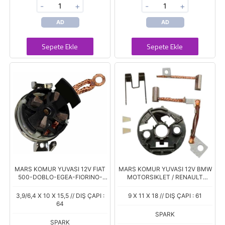
-
+
-
+
AD
AD
Sepete Ekle
Sepete Ekle
MARS KOMUR YUVASI 12V FIAT
MARS KOMUR YUVASI 12V BMW
500-DOBLO-EGEA-FIORINO-
MOTORSIKLET / RENAULT
IDEA-LINEA-PANDA-PUNTO 1.3
LAGUNA - SAFRANE 2.0 / VOLVO
M.JET / OPEL COMBO-CORSA
S40 (PSX 148-157) (4.5/9 X 11 X
3,9/6,4 X 10 X 15,5 // DIŞ ÇAPI :
9 X 11 X 18 // DIŞ ÇAPI : 61
1.3 CDTI (PSX 16
18)
64
SPARK
SPARK