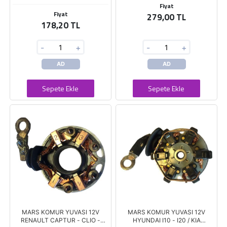
Fiyat
Fiyat
279,00 TL
178,20 TL
-
+
-
+
AD
AD
Sepete Ekle
Sepete Ekle
MARS KOMUR YUVASI 12V
MARS KOMUR YUVASI 12V
RENAULT CAPTUR - CLIO -
HYUNDAI I10 - I20 / KIA