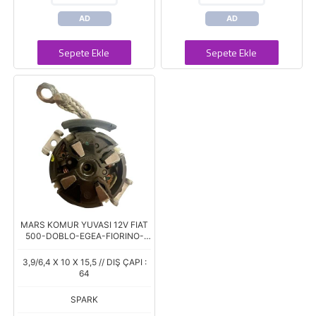
AD
AD
Sepete Ekle
Sepete Ekle
MARS KOMUR YUVASI 12V FIAT
500-DOBLO-EGEA-FIORINO-
IDEA-LINEA-PANDA-PUNTO 1.3
M.JET / OPEL COMBO-CORSA
3,9/6,4 X 10 X 15,5 // DIŞ ÇAPI :
1.3 CDTI (PSX 16
64
SPARK