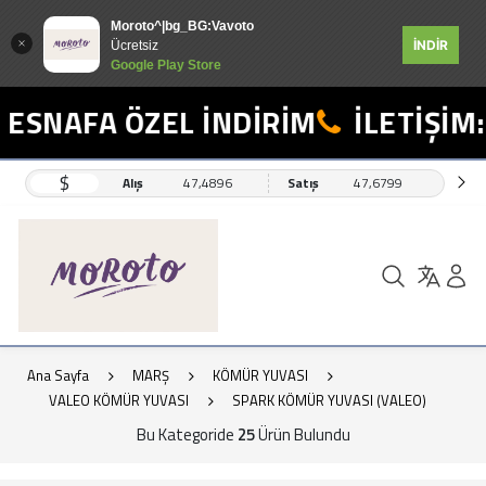
Moroto^|bg_BG:Vavoto
İNDİR
Ücretsiz
Google Play Store
NAFA ÖZEL İNDİRİM
İLETİŞİM: 05
$
Alış
47,4896
Satış
47,6799
Ana Sayfa
MARŞ
KÖMÜR YUVASI
VALEO KÖMÜR YUVASI
SPARK KÖMÜR YUVASI (VALEO)
Bu Kategoride
25
Ürün Bulundu