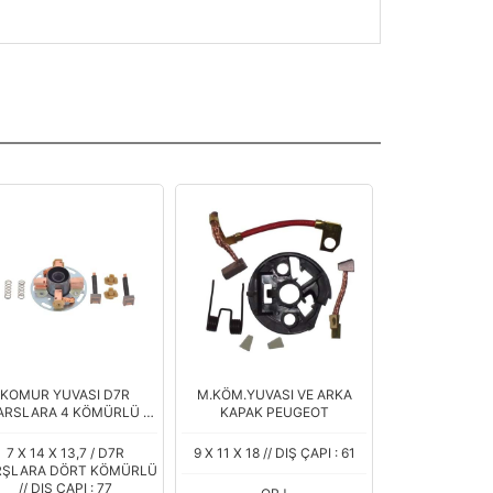
KOMUR YUVASI D7R
M.KÖM.YUVASI VE ARKA
MARŞ KÖMÜRÜ
RSLARA 4 KÖMÜRLÜ (
KAPAK PEUGEOT
TRANSİT V34
BHV-700 ) VALEO
7 X 14 X 13,7 / D7R
9 X 11 X 18 // DIŞ ÇAPI : 61
7 X 14 X 13
ŞLARA DÖRT KÖMÜRLÜ
MARŞLARA DÖ
// DIŞ ÇAPI : 77
// DIŞ ÇA