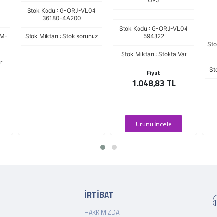
ORJ
Stok Kodu : G-ORJ-VL04
36180-4A200
Stok Kodu : G-ORJ-VL04
EM-
Stok Miktarı : Stok sorunuz
594822
Sto
Stok Miktarı : Stokta Var
r
St
Fiyat
1.048,83 TL
Ürünü İncele
R
İRTİBAT
HAKKIMIZDA