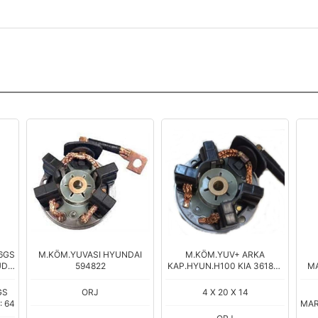
6GS
M.KÖM.YUVASI HYUNDAI
M.KÖM.YUV+ ARKA
DI
594822
KAP.HYUN.H100 KIA 36180-
MA
4A200
GS
ORJ
4 X 20 X 14
: 64
MAR