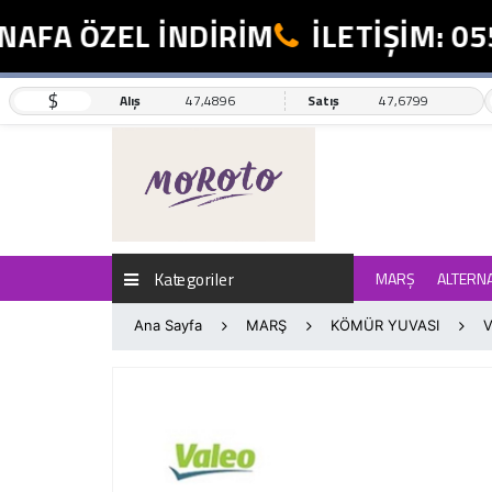
FA ÖZEL İNDİRİM
İLETİŞİM: 055
$
Alış
47,4896
Satış
47,6799
Kategoriler
MARŞ
ALTERN
Ana Sayfa
MARŞ
KÖMÜR YUVASI