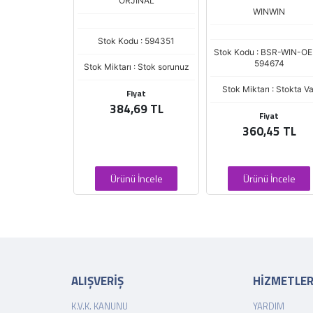
NWIN
ORJİNAL
WINWIN
 BSR-WIN-OEM-
Stok Kodu : 594351
0-4A200
Stok Kodu : BSR-WIN-O
594674
Stok Miktarı : Stok sorunuz
 : Stok sorunuz
Stok Miktarı : Stokta Va
Fiyat
iyat
384,69 TL
Fiyat
3,75 TL
360,45 TL
 İncele
Ürünü İncele
Ürünü İncele
ALIŞVERİŞ
HİZMETLE
K.V.K. KANUNU
YARDIM