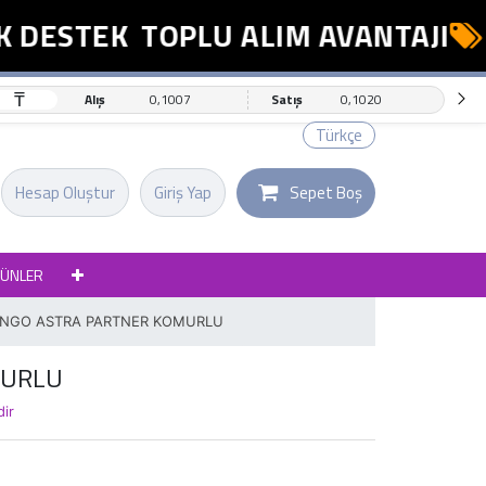
DESTEK
TOPLU ALIM AVANTAJI
E
₸
Alış
0,1007
Satış
0,1020
Türkçe
Hesap Oluştur
Giriş Yap
Sepet Boş
RÜNLER
NGO ASTRA PARTNER KOMURLU
MURLU
dir