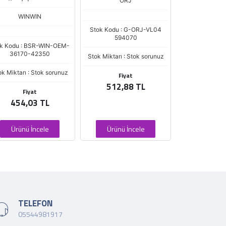
ORJ
WINWIN
VAL
Stok Kodu : G-ORJ-VL04
594070
k Kodu : BSR-WIN-OEM-
Stok Kodu :
36170-42350
5947
Stok Miktarı : Stok sorunuz
ok Miktarı : Stok sorunuz
Stok Miktarı : 
Fiyat
512,88 TL
Fiyat
454,03 TL
Ürünü İncele
Ürünü İncele
TELEFON
05544981917