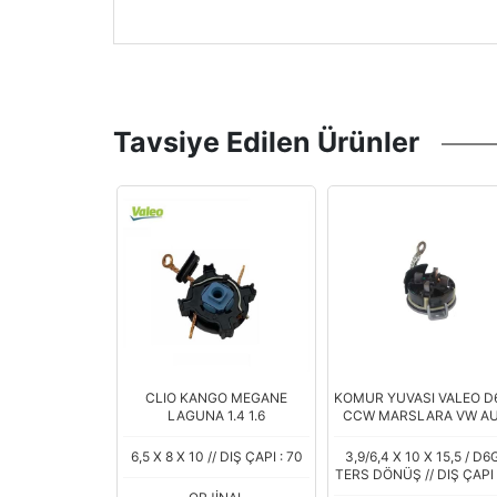
Tavsiye Edilen Ürünler
SI HYUNDAI H-
CLIO KANGO MEGANE
KOMUR YUVASI VALEO D
.5 CRDi / KIA
LAGUNA 1.4 1.6
CCW MARSLARA VW AU
CI 2010 --> (
SEAT SKODA VA1672
0 ) VALEO
BHV745
20 X 14
6,5 X 8 X 10 // DIŞ ÇAPI : 70
3,9/6,4 X 10 X 15,5 / D6
TERS DÖNÜŞ // DIŞ ÇAPI 