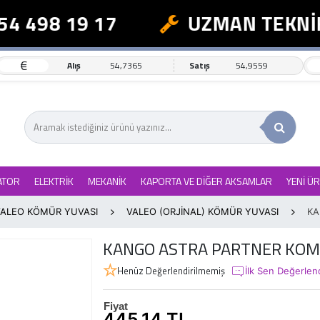
4 498 19 17
UZMAN TEKNİK 
€
Alış
54,7365
Satış
54,9559
ATOR
ELEKTRİK
MEKANİK
KAPORTA VE DİĞER AKSAMLAR
YENİ Ü
VALEO KÖMÜR YUVASI
VALEO (ORJİNAL) KÖMÜR YUVASI
KA
KANGO ASTRA PARTNER KO
Henüz Değerlendirilmemiş
İlk Sen Değerlen
Fiyat
445,14 TL