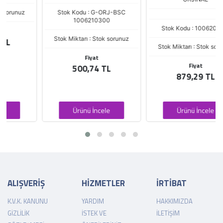
Stok Kodu : G-ORJ-BSC
1006210300
Stok Kodu : 1006209812
Stok Miktarı : Stok sorunuz
Stok Miktarı : Stok sorunuz
Fiyat
Fiyat
500,74 TL
879,29 TL
Ürünü İncele
Ürünü İncele
ALIŞVERİŞ
HİZMETLER
İRTİBAT
K.V.K. KANUNU
YARDIM
HAKKIMIZDA
GIZLILIK
İSTEK VE
İLETIŞIM