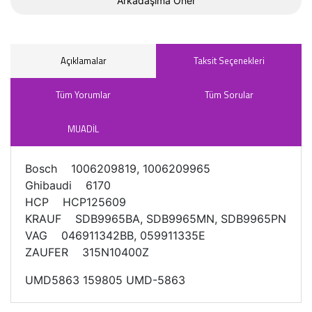
Arkadaşıma Öner
Açıklamalar
Taksit Seçenekleri
Tüm Yorumlar
Tüm Sorular
MUADİL
Bosch 1006209819, 1006209965
Ghibaudi 6170
HCP HCP125609
KRAUF SDB9965BA, SDB9965MN, SDB9965PN
VAG 046911342BB, 059911335E
ZAUFER 315N10400Z
UMD5863 159805 UMD-5863