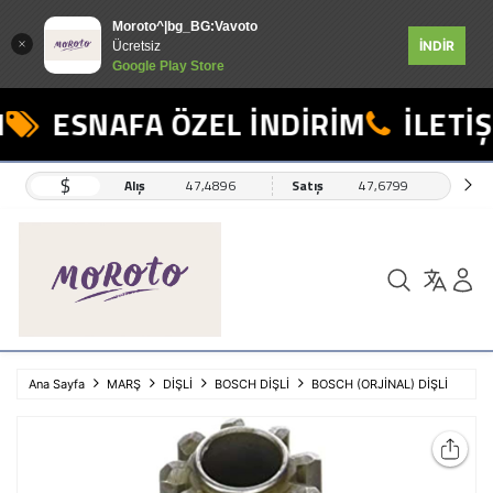
Moroto^|bg_BG:Vavoto
İNDİR
Ücretsiz
Google Play Store
ESNAFA ÖZEL İNDİRİM
İLETİŞİ
$
Alış
47,4896
Satış
47,6799
Ana Sayfa
MARŞ
DİŞLİ
BOSCH DİŞLİ
BOSCH (ORJİNAL) DİŞLİ