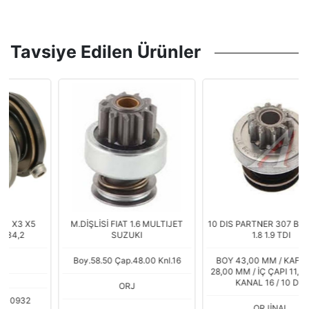
Tavsiye Edilen Ürünler
M.DİŞLİSİ FIAT 1.6 MULTIJET
10 DIS PARTNER 307 BERLINGO
SUZUKI
1.8 1.9 TDI
Boy.58.50 Çap.48.00 Knl.16
BOY 43,00 MM / KAFA ÇAPI
28,00 MM / İÇ ÇAPI 11,00 MM /
KANAL 16 / 10 DİŞ
ORJ
ORJİNAL