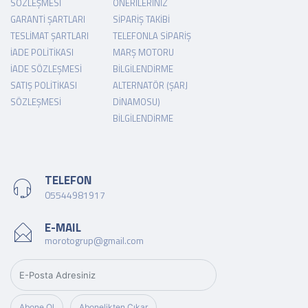
SÖZLEŞMESI
ÖNERILERINIZ
GARANTI ŞARTLARI
SIPARIŞ TAKIBI
TESLIMAT ŞARTLARI
TELEFONLA SIPARIŞ
İADE POLITIKASI
MARŞ MOTORU
İADE SÖZLEŞMESI
BILGILENDIRME
SATIŞ POLITIKASI
ALTERNATÖR (ŞARJ
SÖZLEŞMESI
DINAMOSU)
BILGILENDIRME
TELEFON
05544981917
E-MAIL
morotogrup@gmail.com
Abone Ol
Abonelikten Çıkar