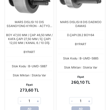
MARS DISLISI 10 DIS
MARS DISLISI 8 DIS DAEWOO
SSANGYONG KYRON - ACTYON
DAMAS
2.0 XDI - KORANDO - MUSSO
2.9 D / MERCEDES 200-300-
BOY 47,00 MM / ÇAP 46,50 MM /
D.ÇAPI:28.2 BOY:64
E250 2.0 TD - 2.5
KAFA ÇAPI 27,50 MM / İÇ ÇAPI
12,00 MM / KANAL 6 / 10 DİŞ
BYPART
BYPART
Stok Kodu : B-UMD-5885
Stok Kodu : B-UMD-5887
Stok Miktarı : Stokta Var
Stok Miktarı : Stokta Var
Fiyat
260,10 TL
Fiyat
273,60 TL
-
+
-
+
AD
AD