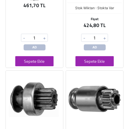
461,70 TL
Stok Miktarı : Stokta Var
Fiyat
424,80 TL
-
+
-
+
AD
AD
Sepete Ekle
Sepete Ekle