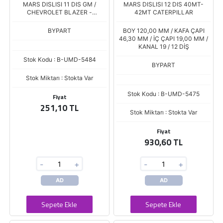
MARS DISLISI 11 DIS GM /
MARS DISLISI 12 DIS 40MT-
CHEVROLET BLAZER -
42MT CATERPILLAR
SILVERADO / CADILLAC
ESCALADE
BYPART
BOY 120,00 MM / KAFA ÇAPI
46,30 MM / İÇ ÇAPI 19,00 MM /
KANAL 19 / 12 DİŞ
Stok Kodu : B-UMD-5484
BYPART
Stok Miktarı : Stokta Var
Stok Kodu : B-UMD-5475
Fiyat
251,10 TL
Stok Miktarı : Stokta Var
Fiyat
930,60 TL
-
+
-
+
AD
AD
Sepete Ekle
Sepete Ekle