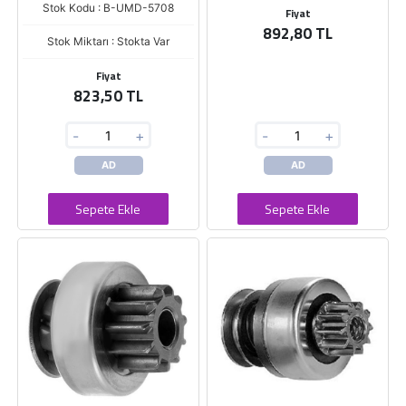
Stok Kodu : B-UMD-5708
Fiyat
892,80 TL
Stok Miktarı : Stokta Var
Fiyat
823,50 TL
-
+
-
+
AD
AD
Sepete Ekle
Sepete Ekle