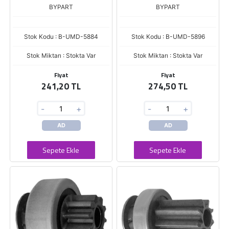
NITRO 4.0 / JEEP WRANGLER 3.8
BYPART
BYPART
Stok Kodu : B-UMD-5884
Stok Kodu : B-UMD-5896
Stok Miktarı : Stokta Var
Stok Miktarı : Stokta Var
Fiyat
Fiyat
241,20 TL
274,50 TL
-
+
-
+
AD
AD
Sepete Ekle
Sepete Ekle