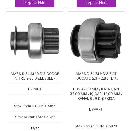
Sepete Ekle
Sepete Ekle
MARS DISLISI 10 DIS DODGE
MARS DISLISI 9 DIS FIAT
NITRO 2.8L DIZEL / JEEP
DUCATO 2.3 - 2.8 JTD /
WRANGLER 2.8L DIZEL
CITROEN JUMPER / PEUGEOT
BOXER 2.8 HDI
BYPART
BOY 47,00 MM / KAFA ÇAPI
35,00 MM / İÇ ÇAPI 12,00 MM /
KANAL 6 / 9 DİŞ / KISA
Stok Kodu : B-UMD-5822
BYPART
Stok Miktarı : Stokta Var
Stok Kodu : B-UMD-5823
Fiyat