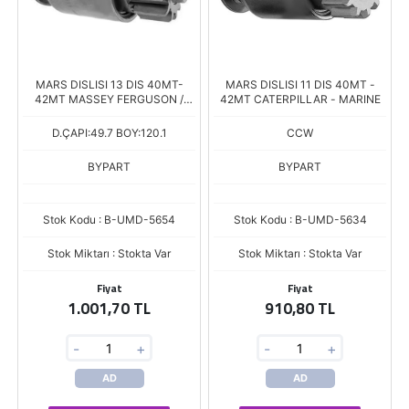
MARS DISLISI 13 DIS 40MT-
MARS DISLISI 11 DIS 40MT -
42MT MASSEY FERGUSON /
42MT CATERPILLAR - MARINE
CASE / CATERPILLAR
D.ÇAPI:49.7 BOY:120.1
CCW
BYPART
BYPART
Stok Kodu : B-UMD-5654
Stok Kodu : B-UMD-5634
Stok Miktarı : Stokta Var
Stok Miktarı : Stokta Var
Fiyat
Fiyat
1.001,70 TL
910,80 TL
-
+
-
+
AD
AD