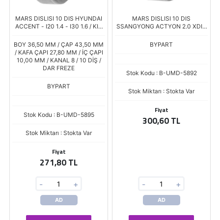
MARS DISLISI 10 DIS HYUNDAI
MARS DISLISI 10 DIS
ACCENT - I20 1.4 - I30 1.6 / KIA
SSANGYONG ACTYON 2.0 XDI -
CEED - RIO 1.4 - SPORTAGE 1.6
KORANDO 2.9 TD - KYRON 2.0-
2.7 XDI
BOY 36,50 MM / ÇAP 43,50 MM
BYPART
/ KAFA ÇAPI 27,80 MM / İÇ ÇAPI
10,00 MM / KANAL 8 / 10 DİŞ /
DAR FREZE
Stok Kodu : B-UMD-5892
BYPART
Stok Miktarı : Stokta Var
Fiyat
Stok Kodu : B-UMD-5895
300,60 TL
Stok Miktarı : Stokta Var
Fiyat
271,80 TL
-
+
-
+
AD
AD