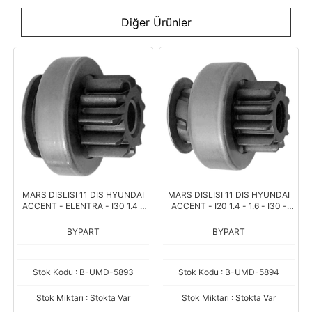
Diğer Ürünler
MARS DISLISI 11 DIS HYUNDAI
MARS DISLISI 11 DIS HYUNDAI
ACCENT - ELENTRA - I30 1.4 -
ACCENT - I20 1.4 - 1.6 - I30 -
1.6 / KIA RIO - CEED 1.4 - 1.6 -
ELENTRA 1.6 / KIA CERATO -
SPORTAGE 1.6
SOUL 1.6 - RIO 1.4 - 1.6
BYPART
BYPART
Stok Kodu : B-UMD-5893
Stok Kodu : B-UMD-5894
Stok Miktarı : Stokta Var
Stok Miktarı : Stokta Var