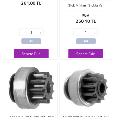
261,00 TL
Stok Miktarı : Stokta Var
Fiyat
260,10 TL
-
+
-
+
AD
AD
Sepete Ekle
Sepete Ekle