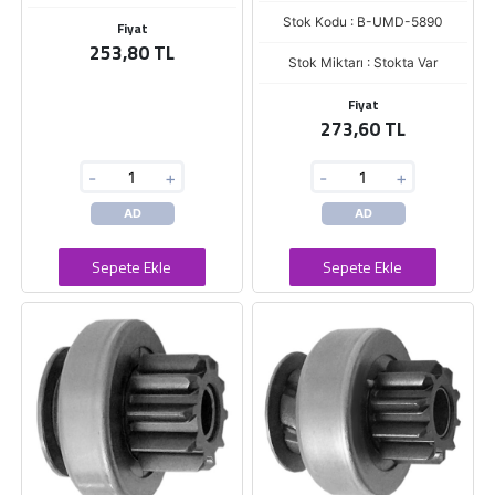
Stok Kodu : B-UMD-5890
Fiyat
253,80 TL
Stok Miktarı : Stokta Var
Fiyat
273,60 TL
-
+
-
+
AD
AD
Sepete Ekle
Sepete Ekle