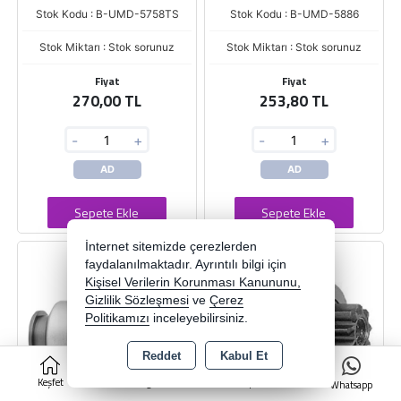
Stok Kodu : B-UMD-5758TS
Stok Kodu : B-UMD-5886
Stok Miktarı : Stok sorunuz
Stok Miktarı : Stok sorunuz
Fiyat
Fiyat
270,00 TL
253,80 TL
-
+
-
+
AD
AD
Sepete Ekle
Sepete Ekle
İnternet sitemizde çerezlerden
faydalanılmaktadır. Ayrıntılı bilgi için
Kişisel Verilerin Korunması Kanununu,
Gizlilik Sözleşmesi
ve
Çerez
Politikamızı
inceleyebilirsiniz.
Reddet
Kabul Et
0
Keşfet
Kategoriler
Sepet
Whatsapp