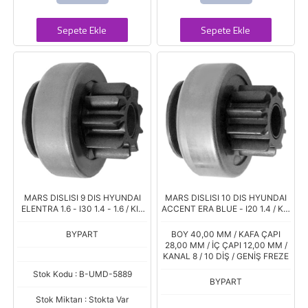
Sepete Ekle
Sepete Ekle
MARS DISLISI 9 DIS HYUNDAI
MARS DISLISI 10 DIS HYUNDAI
ELENTRA 1.6 - I30 1.4 - 1.6 / KIA
ACCENT ERA BLUE - I20 1.4 / KIA
CEED - RIO - 1.4 - 1.6 - SOUL 1.6
RIO - CEED 1.4
BYPART
BOY 40,00 MM / KAFA ÇAPI
28,00 MM / İÇ ÇAPI 12,00 MM /
KANAL 8 / 10 DİŞ / GENİŞ FREZE
Stok Kodu : B-UMD-5889
BYPART
Stok Miktarı : Stokta Var