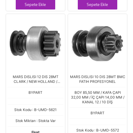
Sepete Ekle
Sepete Ekle
MARS DISLISI 12 DIS 28MT
MARS DISLISI 10 DIS 28MT BMC
CLARK / NEW HOLLAND /
FATIH PROFESYONEL
HYSTER / LISTER / BOBCAT /
MERCEDES BENZ
BYPART
BOY 85,50 MM / KAFA ÇAPI
32,00 MM / İÇ ÇAPI 14,00 MM /
KANAL 12 / 10 DİŞ
Stok Kodu : B-UMD-5621
BYPART
Stok Miktarı : Stokta Var
Stok Kodu : B-UMD-5572
Fiyat