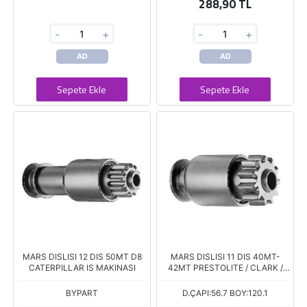
288,90 TL
-
+
-
+
AD
AD
Sepete Ekle
Sepete Ekle
MARS DISLISI 12 DIS 50MT D8
MARS DISLISI 11 DIS 40MT-
CATERPILLAR IS MAKINASI
42MT PRESTOLITE / CLARK /
CASE / CUMMINS MARINE
BYPART
D.ÇAPI:56.7 BOY:120.1