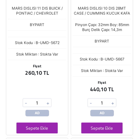
MARS DISLISI 11 DIS BUICK /
MARS DISLISI 10 DIS 28MT
PONTIAC / CHEVROLET
CASE / CUMMINS KUCUK KAFA
BYPART
Pinyon Çapı: 32mm Boy: 85mm
Burç Delik Çapı: 14,3m
BYPART
Stok Kodu : B-UMD-5672
Stok Miktarı : Stokta Var
Stok Kodu : B-UMD-5667
Fiyat
Stok Miktarı : Stokta Var
260,10 TL
Fiyat
440,10 TL
-
+
-
+
AD
AD
Sepete Ekle
Sepete Ekle