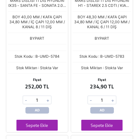
MARS DISLISI 11 DIS HYUNDAI
MARS DISLISI 11 DIS HYUNDAI
IX35 - SANTA FE - SONATA 2.0 -
H1 - STAREX 2.5 CDTI / KIA
2.4 / KIA SPORTAGE 2.0 - 2.4
BONGO - SORENTO 2.5 D
BOY 40,00 MM / KAFA ÇAPI
BOY 48,30 MM / KAFA ÇAPI
34,80 MM / İÇ ÇAPI 12,00 MM /
34,80 MM / İÇ ÇAPI 12,00 MM /
KANAL 8 / 11 DİŞ
KANAL 6 / 11 DİŞ
BYPART
BYPART
Stok Kodu : B-UMD-5784
Stok Kodu : B-UMD-5783
Stok Miktarı : Stokta Var
Stok Miktarı : Stokta Var
Fiyat
Fiyat
252,00 TL
234,90 TL
-
+
-
+
AD
AD
Sepete Ekle
Sepete Ekle