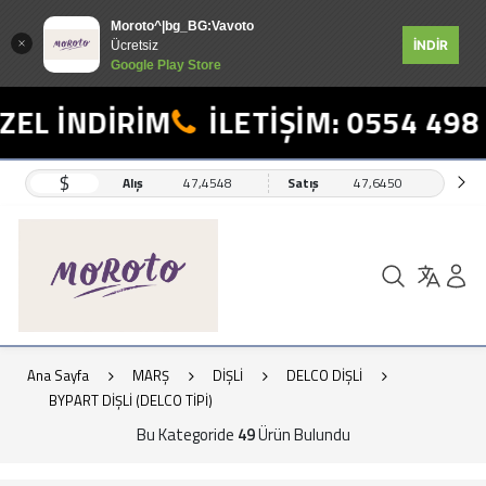
Moroto^|bg_BG:Vavoto
İNDİR
Ücretsiz
Google Play Store
İNDİRİM
İLETİŞİM: 0554 498 19 1
$
Alış
47,4548
Satış
47,6450
Ana Sayfa
MARŞ
DİŞLİ
DELCO DİŞLİ
BYPART DİŞLİ (DELCO TİPİ)
Bu Kategoride
49
Ürün Bulundu