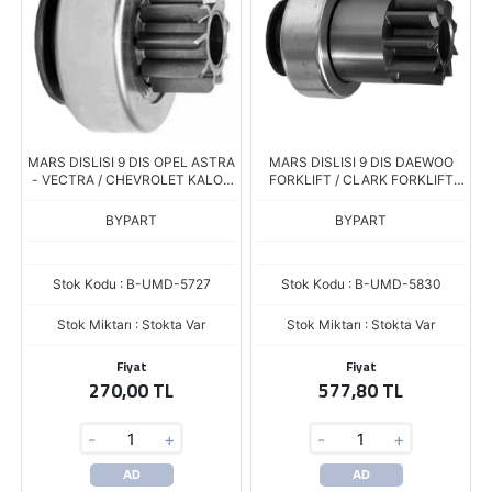
MARS DISLISI 9 DIS OPEL ASTRA
MARS DISLISI 9 DIS DAEWOO
- VECTRA / CHEVROLET KALOS
FORKLIFT / CLARK FORKLIFT
- LACETTI / DAEWOO NEXIA
65.26201.
BYPART
BYPART
Stok Kodu : B-UMD-5727
Stok Kodu : B-UMD-5830
Stok Miktarı : Stokta Var
Stok Miktarı : Stokta Var
Fiyat
Fiyat
270,00 TL
577,80 TL
-
+
-
+
AD
AD