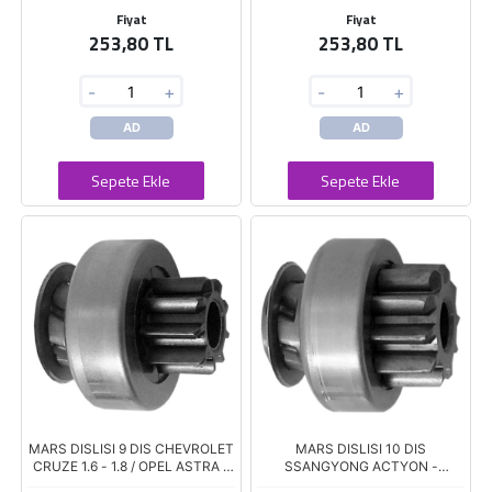
Fiyat
Fiyat
253,80 TL
253,80 TL
-
+
-
+
AD
AD
Sepete Ekle
Sepete Ekle
MARS DISLISI 9 DIS CHEVROLET
MARS DISLISI 10 DIS
CRUZE 1.6 - 1.8 / OPEL ASTRA -
SSANGYONG ACTYON -
INSIGNIA - VECTRA 1.6 - 1.8
KORANDO 2.0 XDI / DODGE