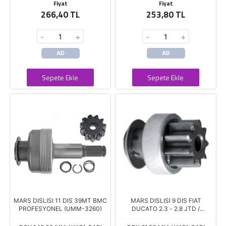
Fiyat
Fiyat
266,40 TL
253,80 TL
-
+
-
+
AD
AD
Sepete Ekle
Sepete Ekle
MARS DISLISI 11 DIS 39MT BMC
MARS DISLISI 9 DIS FIAT
PROFESYONEL (UMM-3260)
DUCATO 2.3 - 2.8 JTD /
PEUGEOT BOXER / CITROEN
JUMPER 2.8 HDI