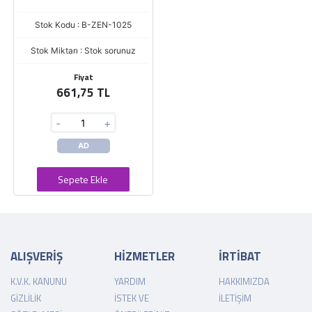
Stok Kodu : B-ZEN-1025
Stok Miktarı : Stok sorunuz
Fiyat
661,75 TL
-
+
AD
Sepete Ekle
ALIŞVERİŞ
HİZMETLER
İRTİBAT
K.V.K. KANUNU
YARDIM
HAKKIMIZDA
GIZLILIK
İSTEK VE
İLETIŞIM