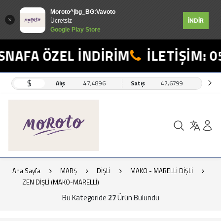
Moroto^|bg_BG:Vavoto
İNDİR
Ücretsiz
Google Play Store
AFA ÖZEL İNDİRİM
İLETİŞİM: 055
$
Alış
47,4896
Satış
47,6799
Ana Sayfa
MARŞ
DİŞLİ
MAKO - MARELLİ DİŞLİ
ZEN DİŞLİ (MAKO-MARELLİ)
Bu Kategoride
27
Ürün Bulundu