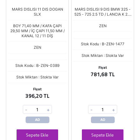
MARS DISLISI 11 DIS DOGAN
MARS DISLISI 9 DIS BMW 325 -
SLX
525 - 725 2.5 TD / LANCIA K 2.4
TD / OPEL OMEGA 2.3 TD
BOY 71,40 MM / KAFA ÇAPI
ZEN
29,50 MM / İÇ ÇAPI 11,50 MM /
KANAL 12 / 11 DİŞ
Stok Kodu : B-ZEN-1477
ZEN
Stok Miktarı : Stokta Var
Stok Kodu : B-ZEN-0389
Fiyat
781,68 TL
Stok Miktarı : Stokta Var
Fiyat
396,20 TL
-
+
-
+
AD
AD
Sepete Ekle
Sepete Ekle