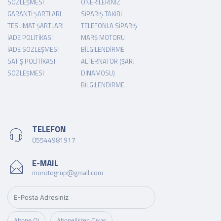
SÖZLEŞMESI
ÖNERILERINIZ
GARANTI ŞARTLARI
SIPARIŞ TAKIBI
TESLIMAT ŞARTLARI
TELEFONLA SIPARIŞ
İADE POLITIKASI
MARŞ MOTORU
İADE SÖZLEŞMESI
BILGILENDIRME
SATIŞ POLITIKASI
ALTERNATÖR (ŞARJ
SÖZLEŞMESI
DINAMOSU)
BILGILENDIRME
TELEFON
05544981917
E-MAIL
morotogrup@gmail.com
Abone Ol
Abonelikten Çıkar