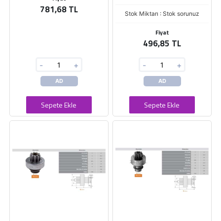
781,68 TL
Stok Miktarı : Stok sorunuz
Fiyat
496,85 TL
-
+
-
+
AD
AD
Sepete Ekle
Sepete Ekle