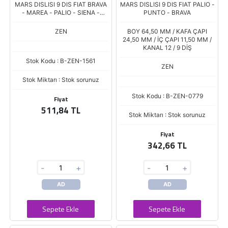
MARS DISLISI 9 DIS FIAT BRAVA
MARS DISLISI 9 DIS FIAT PALIO -
- MAREA - PALIO - SIENA -
PUNTO - BRAVA
STRADA 1.6 16V
ZEN
BOY 64,50 MM / KAFA ÇAPI
24,50 MM / İÇ ÇAPI 11,50 MM /
KANAL 12 / 9 DİŞ
Stok Kodu : B-ZEN-1561
ZEN
Stok Miktarı : Stok sorunuz
Stok Kodu : B-ZEN-0779
Fiyat
511,84 TL
Stok Miktarı : Stok sorunuz
Fiyat
342,66 TL
-
+
-
+
AD
AD
Sepete Ekle
Sepete Ekle