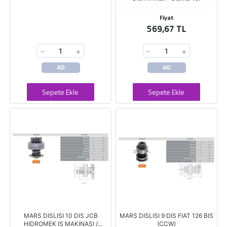
Fiyat
569,67 TL
-
+
-
+
AD
AD
Sepete Ekle
Sepete Ekle
MARS DISLISI 10 DIS JCB
MARS DISLISI 9 DIS FIAT 126 BIS
HIDROMEK IS MAKINASI /
(CCW)