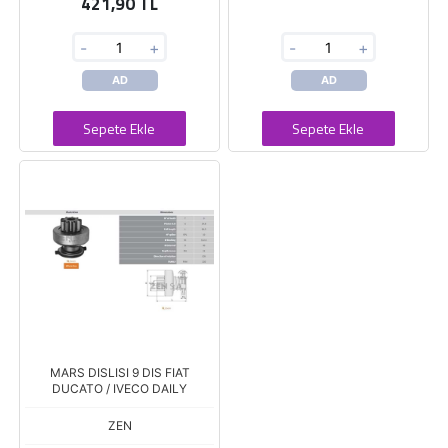
421,90 TL
-
+
-
+
AD
AD
Sepete Ekle
Sepete Ekle
MARS DISLISI 9 DIS FIAT
DUCATO / IVECO DAILY
ZEN