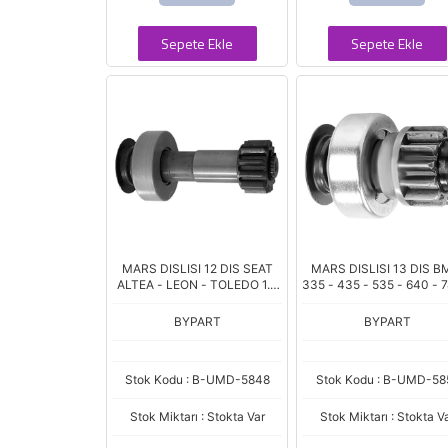
Sepete Ekle
Sepete Ekle
MARS DISLISI 12 DIS SEAT
MARS DISLISI 13 DIS 
ALTEA - LEON - TOLEDO 1.6
335 - 435 - 535 - 640 - 
TDI / SKODA OCTAVIA / VW
X3 - X5 3.0L (UMM-35
GOLF - JETTA 1.6 TDI -
BYPART
BYPART
CADDY - TRANSP
Stok Kodu : B-UMD-5848
Stok Kodu : B-UMD-58
Stok Miktarı : Stokta Var
Stok Miktarı : Stokta V