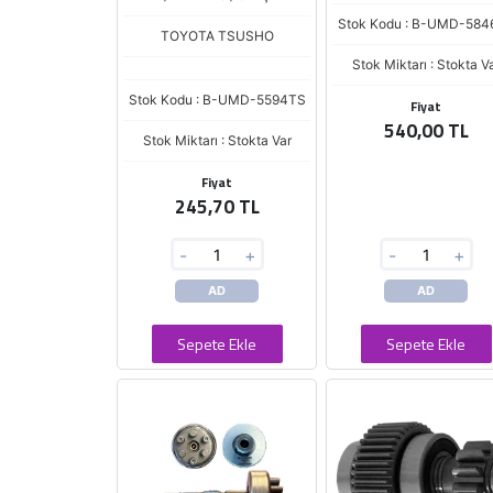
Stok Kodu : B-UMD-584
TOYOTA TSUSHO
Stok Miktarı : Stokta V
Stok Kodu : B-UMD-5594TS
Fiyat
540,00 TL
Stok Miktarı : Stokta Var
Fiyat
245,70 TL
-
+
-
+
AD
AD
Sepete Ekle
Sepete Ekle