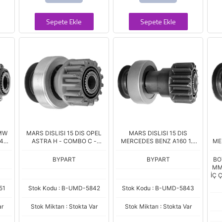
Sepete Ekle
Sepete Ekle
BMW
MARS DISLISI 15 DIS OPEL
MARS DISLISI 15 DIS
740 -
ASTRA H - COMBO C -
MERCEDES BENZ A160 1.5
ME
27)
CORSA C - MOKKA -
CDI - A180 - A200 1.6 / 1.8 -
E20
INSIGNIA - ZAFIRA (UMM-
B160 1.5 CDI - B180 - B200
BYPART
BYPART
BO
3514)
1.6 / 1.8 - C
MM 
İÇ 
51
Stok Kodu : B-UMD-5842
Stok Kodu : B-UMD-5843
ar
Stok Miktarı : Stokta Var
Stok Miktarı : Stokta Var