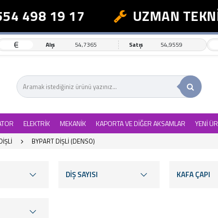
498 19 17
UZMAN TEKNİK D
€
Alış
54,7365
Satış
54,9559
ATOR
ELEKTRİK
MEKANİK
KAPORTA VE DİĞER AKSAMLAR
YENİ Ü
İŞLİ
BYPART DİŞLİ (DENSO)
DİŞ SAYISI
KAFA ÇAPI