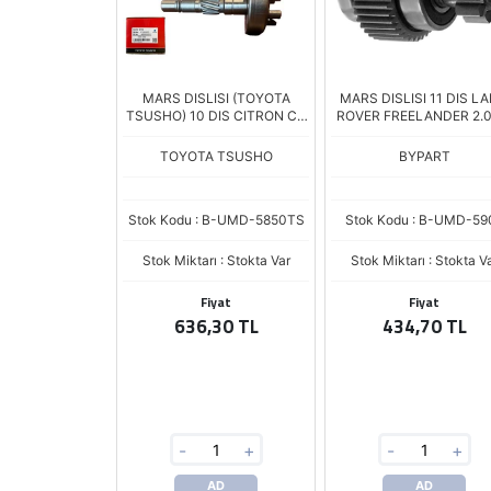
MARS DISLISI (TOYOTA
MARS DISLISI 11 DIS L
TSUSHO) 10 DIS CITRON C3
ROVER FREELANDER 2.0 
- C4 CACTUS / PEUGEOT
HONDA ACCORD - CIVIC
108 - 208 2008 1.2 / JEEP
D
TOYOTA TSUSHO
BYPART
WRANGLER / DODGE
Stok Kodu : B-UMD-5850TS
Stok Kodu : B-UMD-59
Stok Miktarı : Stokta Var
Stok Miktarı : Stokta V
Fiyat
Fiyat
636,30 TL
434,70 TL
-
+
-
+
AD
AD