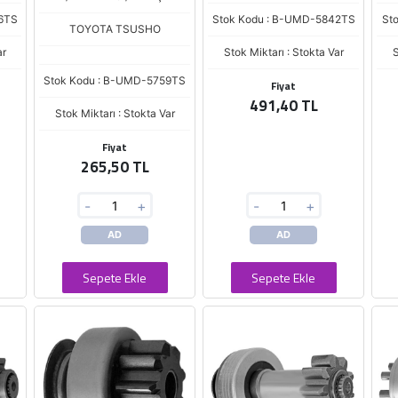
6TS
Stok Kodu : B-UMD-5842TS
St
TOYOTA TSUSHO
ar
Stok Miktarı : Stokta Var
S
Stok Kodu : B-UMD-5759TS
Fiyat
491,40 TL
Stok Miktarı : Stokta Var
Fiyat
265,50 TL
-
+
-
+
AD
AD
Sepete Ekle
Sepete Ekle