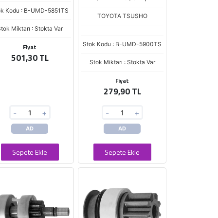
ok Kodu : B-UMD-5851TS
TOYOTA TSUSHO
tok Miktarı : Stokta Var
Stok Kodu : B-UMD-5900TS
Fiyat
501,30 TL
Stok Miktarı : Stokta Var
Fiyat
279,90 TL
-
+
-
+
AD
AD
Sepete Ekle
Sepete Ekle