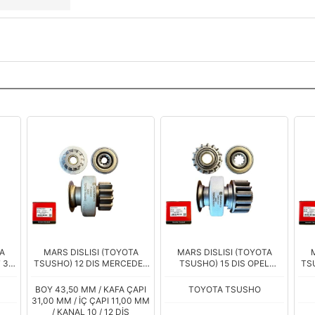
A
MARS DISLISI (TOYOTA
MARS DISLISI (TOYOTA
 3.0
TSUSHO) 12 DIS MERCEDES
TSUSHO) 15 DIS OPEL
TSU
NE
BENZ C180 - E200 - E220 -
ASTRA H - COMBO C -
435
SPRINTER - VIANO - VITO 2.2
CORSA C - MOKKA -
BOY 43,50 MM / KAFA ÇAPI
TOYOTA TSUSHO
M-
CDI MOTOR (UMM
INSIGNIA - ZAFIRA (UMM-
31,00 MM / İÇ ÇAPI 11,00 MM
3514)
/ KANAL 10 / 12 DİŞ