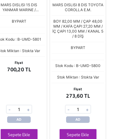
MARS DISLISI 15 DIS
MARS DISLISI 8 DIS TOYOTA
YANMAR MARINE /
COROLLA E.M.
THERMOKING Y.M.
BYPART
BOY 82,00 MM / ÇAP 48,00
MM / KAFA ÇAPI 27,20 MM /
İÇ ÇAPI 13,00 MM / KANAL 5
/ 8 DİŞ
tok Kodu : B-UMD-5801
BYPART
tok Miktarı : Stokta Var
Fiyat
Stok Kodu : B-UMD-5800
700,20 TL
Stok Miktarı : Stokta Var
Fiyat
273,60 TL
-
+
-
+
AD
AD
Sepete Ekle
Sepete Ekle