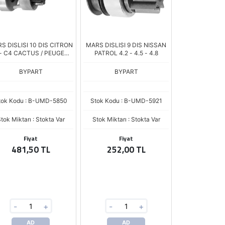
S DISLISI 10 DIS CITRON
MARS DISLISI 9 DIS NISSAN
- C4 CACTUS / PEUGEOT
PATROL 4.2 - 4.5 - 4.8
08 - 208 2008 1.2 / JEEP
WRANGLER / DODGE
BYPART
BYPART
tok Kodu : B-UMD-5850
Stok Kodu : B-UMD-5921
tok Miktarı : Stokta Var
Stok Miktarı : Stokta Var
Fiyat
Fiyat
481,50 TL
252,00 TL
-
+
-
+
AD
AD