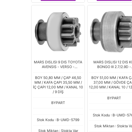
MARS DISLISI 9 DIS TOYOTA
MARS DISLISI 12 DIS K
AVENSIS - VERSO -
BONGO III 2.7/2.9D -
COROLLA 2.0 D-4D
CARNIVAL 2.9D
BOY 50,80 MM / ÇAP 46,50
BOY 51,00 MM / KAFA Ç
MM / KAFA ÇAPI 35,50 MM /
37,00 MM / GÖVDE ÇA
İÇ ÇAPI 12,00 MM / KANAL 10
12,00 MM / KANAL 10 / 12
/ 9 DİŞ
BYPART
BYPART
Stok Kodu : B-UMD-57
Stok Kodu : B-UMD-5799
Stok Miktarı : Stokta V
Stok Miktarı : Stokta Var