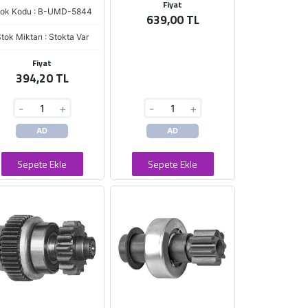
Fiyat
tok Kodu : B-UMD-5844
639,00 TL
tok Miktarı : Stokta Var
Fiyat
394,20 TL
-
+
-
+
AD
AD
Sepete Ekle
Sepete Ekle