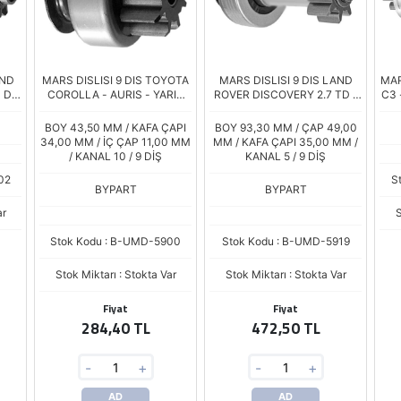
AND
MARS DISLISI 9 DIS TOYOTA
MARS DISLISI 9 DIS LAND
MAR
D /
COROLLA - AURIS - YARIS
ROVER DISCOVERY 2.7 TD -
C3 
 2.0
1.4 D-4D
3.0 TD - RANGE ROVER
1
SPORT 2.7 TD - 3.0 TD
BOY 43,50 MM / KAFA ÇAPI
BOY 93,30 MM / ÇAP 49,00
34,00 MM / İÇ ÇAP 11,00 MM
MM / KAFA ÇAPI 35,00 MM /
/ KANAL 10 / 9 DİŞ
KANAL 5 / 9 DİŞ
02
S
BYPART
BYPART
ar
S
Stok Kodu : B-UMD-5900
Stok Kodu : B-UMD-5919
Stok Miktarı : Stokta Var
Stok Miktarı : Stokta Var
Fiyat
Fiyat
284,40 TL
472,50 TL
-
+
-
+
AD
AD