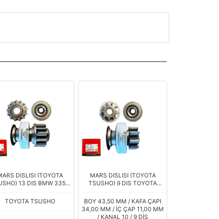
MARS DISLISI (TOYOTA
MARS DISLISI (TOYOTA
SHO) 13 DIS BMW 335 -
TSUSHO) 9 DIS TOYOTA
 - 535 - 640 - 740 - X3 -
COROLLA - AURIS - YARIS
X5 3.0L (UMM-3527)
1.4 D-4D
TOYOTA TSUSHO
BOY 43,50 MM / KAFA ÇAPI
34,00 MM / İÇ ÇAP 11,00 MM
/ KANAL 10 / 9 DİŞ