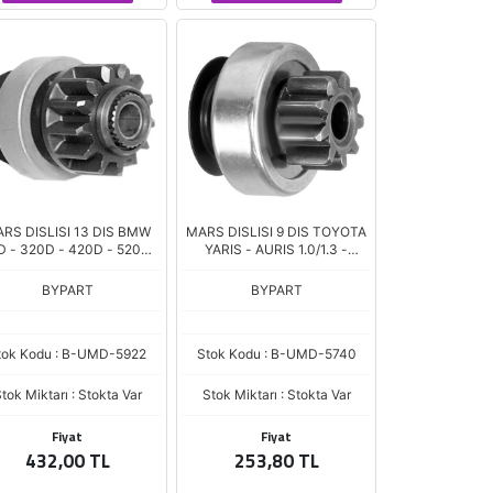
RS DISLISI 13 DIS BMW
MARS DISLISI 9 DIS TOYOTA
D - 320D - 420D - 520D -
YARIS - AURIS 1.0/1.3 -
3 - X5 2.0D / HYUNDAI
COROLLA 1.6 VVTI
ENT 1.4L - ELENTRA 1.6L
BYPART
BYPART
/ KIA CERAT
tok Kodu : B-UMD-5922
Stok Kodu : B-UMD-5740
tok Miktarı : Stokta Var
Stok Miktarı : Stokta Var
Fiyat
Fiyat
432,00 TL
253,80 TL