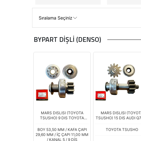
BYPART DİŞLİ (DENSO)
MARS DISLISI (TOYOTA
MARS DISLISI (TOYOT
TSUSHO) 9 DIS TOYOTA
TSUSHO) 15 DIS AUDI Q7
COROLLA E.M.
TDI / PORSCHE CAYEN
3.0D / VOLKSWAGEN
BOY 53,50 MM / KAFA ÇAPI
TOYOTA TSUSHO
TOUAREG 3.0 TDI (UM
29,60 MM / İÇ ÇAPI 11,00 MM
3518
/ KANAL 5 / 9 DİŞ