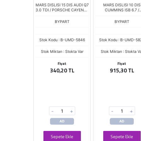
MARS DISLISI 15 DIS AUDI Q7
MARS DISLISI 10 DIS
3.0 TDI / PORSCHE CAYENNE
CUMMINS ISB 6.7 /
3.0D / VOLKSWAGEN
CUMMINS ISC / JOHN D
TOUAREG 3.0 TDI (UMM-
/ TOYOTA / ISUZU /
BYPART
BYPART
3518)
CATERPILLAR (UMM-34
Stok Kodu : B-UMD-5846
Stok Kodu : B-UMD-58
Stok Miktarı : Stokta Var
Stok Miktarı : Stokta V
Fiyat
Fiyat
340,20 TL
915,30 TL
-
+
-
+
AD
AD
Sepete Ekle
Sepete Ekle