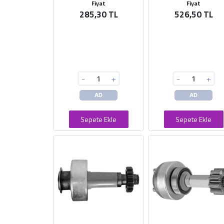
Fiyat
Fiyat
285,30 TL
526,50 TL
-
+
-
+
AD
AD
Sepete Ekle
Sepete Ekle