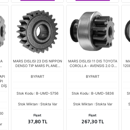
IA
MARS DISLISI 23 DIS NIPPON
MARS DISLISI 11 DIS TOYOTA
MA
DENSO TIP MARS PLANET
COROLLA - AVENSIS 2.0 D-
120
DISLISI
4D - VERSO - RAV-4 2.2 D-
X
4D (UMM-3365)
ACC
API
BYPART
BYPART
PI
 DİŞ
Stok Kodu : B-UMD-5756
Stok Kodu : B-UMD-5836
S
Stok Miktarı : Stokta Var
Stok Miktarı : Stokta Var
S
60
Fiyat
Fiyat
37,80 TL
267,30 TL
ar