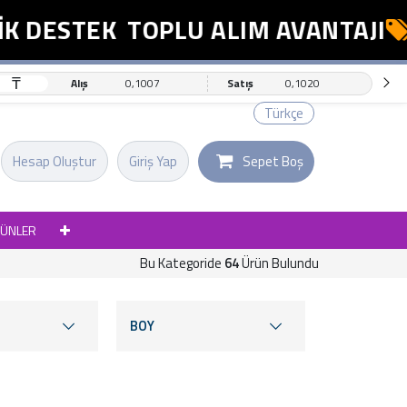
ESTEK
TOPLU ALIM AVANTAJI
ES
₸
Alış
0,1007
Satış
0,1020
Türkçe
Hesap Oluştur
Giriş Yap
Sepet Boş
RÜNLER
Bu Kategoride
64
Ürün Bulundu
BOY