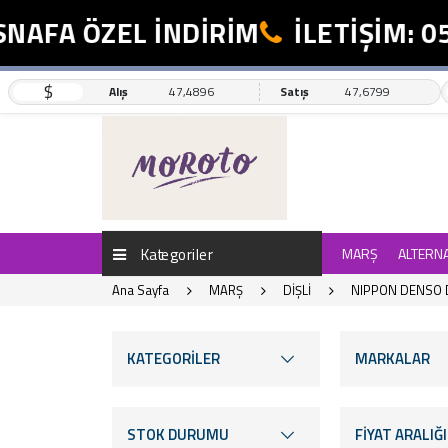
A ÖZEL İNDİRİM
İLETİŞİM: 0554 
$
Alış
47,4896
Satış
47,6799
Kategoriler
MARŞ
ALTERN
Ana Sayfa
MARŞ
DİŞLİ
NIPPON DENSO D
KATEGORİLER
MARKALAR
STOK DURUMU
FİYAT ARALIĞI