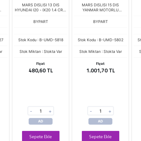
MARS DISLISI 13 DIS
MARS DISLISI 15 DIS
HYUNDAI I20 - IX20 1.4 CRDI
YANMAR MOTORLU
EERE
- I30 1.6 CRDI / KIA RIO 1.4
FORKLIFT / THERMOKING
CRDI - CEED - CERATO 1.6
BYPART
BYPART
95)
CRDI (S/S)
27
Stok Kodu : B-UMD-5818
Stok Kodu : B-UMD-5802
S
ar
Stok Miktarı : Stokta Var
Stok Miktarı : Stokta Var
S
Fiyat
Fiyat
480,60 TL
1.001,70 TL
-
+
-
+
AD
AD
Sepete Ekle
Sepete Ekle