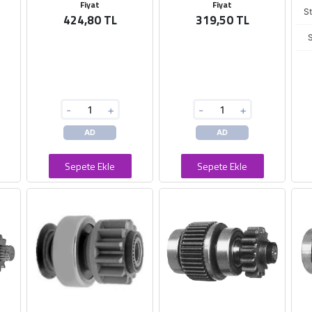
Fiyat
Fiyat
S
424,80 TL
319,50 TL
S
-
+
-
+
AD
AD
Sepete Ekle
Sepete Ekle