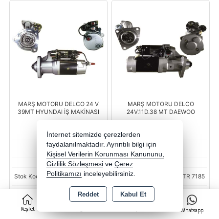
MARŞ MOTORU DELCO 24 V
MARŞ MOTORU DELCO
39MT HYUNDAI İŞ MAKİNASI
24V.11D.38 MT DAEWOO
STR7210
STR7185
İnternet sitemizde çerezlerden
faydalanılmaktadır. Ayrıntılı bilgi için
REMARK
REMARK
Kişisel Verilerin Korunması Kanununu,
Gizlilik Sözleşmesi
ve
Çerez
Politikamızı
inceleyebilirsiniz.
Stok Kodu : G-REM06 STR 7210
Stok Kodu : G-REM06 STR 7185
Stok Miktarı : Stok sorunuz
Stok Miktarı : Stok sorunuz
Reddet
Kabul Et
0
Keşfet
Kategoriler
Sepet
Whatsapp
Fiyat
Fiyat