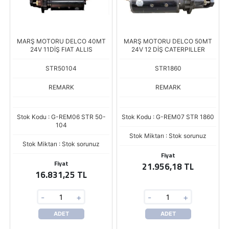
MARŞ MOTORU DELCO 40MT
MARŞ MOTORU DELCO 50MT
24V 11DİŞ FIAT ALLIS
24V 12 DİŞ CATERPILLER
STR50104
STR1860
REMARK
REMARK
Stok Kodu : G-REM06 STR 50-
Stok Kodu : G-REM07 STR 1860
104
Stok Miktarı : Stok sorunuz
Stok Miktarı : Stok sorunuz
Fiyat
Fiyat
21.956,18 TL
16.831,25 TL
-
+
-
+
ADET
ADET