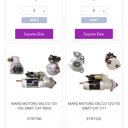
-
+
-
+
ADET
ADET
Sepete Ekle
Sepete Ekle
MARŞ MOTORU DELCO 12V
MARŞ MOTORU DELCO 12V.11D
10D.38MT CAT 950G
39MT.CAT C11
STR7180
STR7220