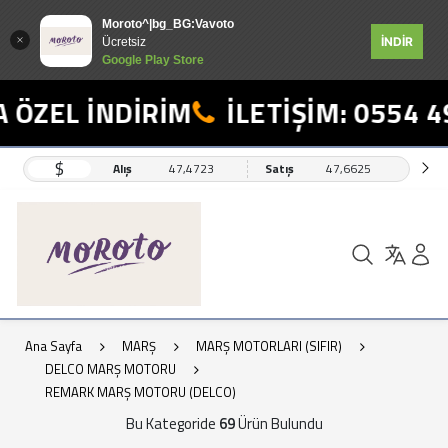
Moroto^|bg_BG:Vavoto
İNDİR
Ücretsiz
Google Play Store
L İNDİRİM
İLETİŞİM: 0554 498 19
$
Alış
47,4723
Satış
47,6625
Ana Sayfa
MARŞ
MARŞ MOTORLARI (SIFIR)
DELCO MARŞ MOTORU
REMARK MARŞ MOTORU (DELCO)
Bu Kategoride
69
Ürün Bulundu