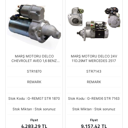
MARŞ MOTORU DELCO
MARŞ MOTORU DELCO 24V
CHEVROLET AVEO 1,6 BENZ
11D.29MT MERCEDES 2517
2008->
STR1870
STR7143
REMARK
REMARK
Stok Kodu : G-REM07 STR 1870
Stok Kodu : G-REM06 STR 7163
Stok Miktarı : Stok sorunuz
Stok Miktarı : Stok sorunuz
Fiyat
Fiyat
4.283,29 TL
9.157,42 TL