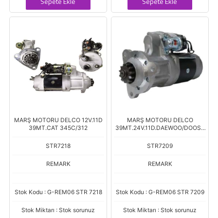
Sepete Ekle
Sepete Ekle
MARŞ MOTORU DELCO 12V.11D
MARŞ MOTORU DELCO
39MT.CAT 345C/312
39MT.24V.11D.DAEWOO/DOOSA
N DH500
STR7218
STR7209
REMARK
REMARK
Stok Kodu : G-REM06 STR 7218
Stok Kodu : G-REM06 STR 7209
Stok Miktarı : Stok sorunuz
Stok Miktarı : Stok sorunuz