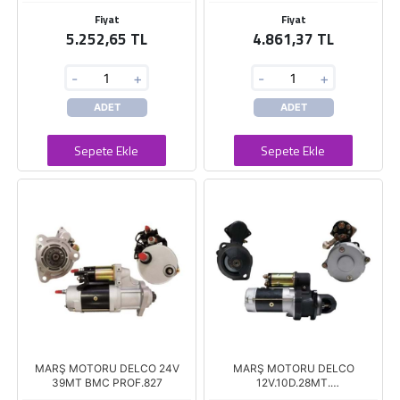
Fiyat
Fiyat
5.252,65 TL
4.861,37 TL
-
+
-
+
ADET
ADET
Sepete Ekle
Sepete Ekle
MARŞ MOTORU DELCO 24V
MARŞ MOTORU DELCO
39MT BMC PROF.827
12V.10D.28MT.
JOHNDEERE/INTERS