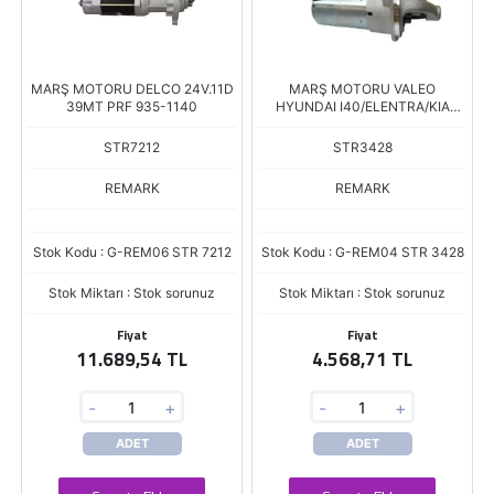
MARŞ MOTORU DELCO 24V.11D
MARŞ MOTORU VALEO
39MT PRF 935-1140
HYUNDAI I40/ELENTRA/KIA
SOUL 2
STR7212
STR3428
REMARK
REMARK
Stok Kodu : G-REM06 STR 7212
Stok Kodu : G-REM04 STR 3428
Stok Miktarı : Stok sorunuz
Stok Miktarı : Stok sorunuz
Fiyat
Fiyat
11.689,54 TL
4.568,71 TL
-
+
-
+
ADET
ADET