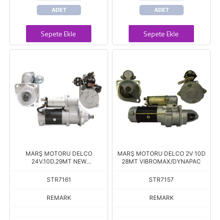
ADET
ADET
Sepete Ekle
Sepete Ekle
MARŞ MOTORU DELCO
MARŞ MOTORU DELCO 2V 10D
24V.10D.29MT NEW
28MT VIBROMAX/DYNAPAC
HOLLAND/CUMMINS
STR7161
STR7157
REMARK
REMARK