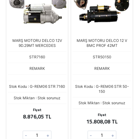
MARŞ MOTORU DELCO 12V
MARŞ MOTORU DELCO 12 V
9D.29MT MERCEDES
BMC PROF 42MT
STR7160
STR50150
REMARK
REMARK
Stok Kodu : G-REM06 STR 7160
Stok Kodu : G-REM06 STR 50-
150
Stok Miktarı : Stok sorunuz
Stok Miktarı : Stok sorunuz
Fiyat
Fiyat
8.876,05 TL
15.808,08 TL
-
+
-
+