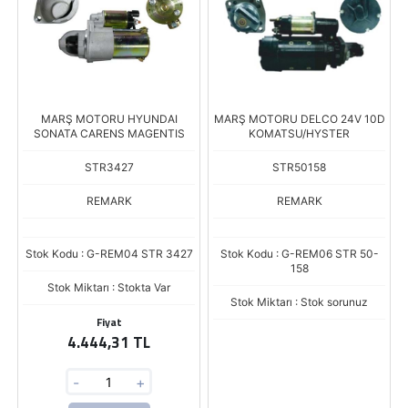
MARŞ MOTORU HYUNDAI
MARŞ MOTORU DELCO 24V 10D
SONATA CARENS MAGENTIS
KOMATSU/HYSTER
STR3427
STR50158
REMARK
REMARK
Stok Kodu : G-REM04 STR 3427
Stok Kodu : G-REM06 STR 50-
158
Stok Miktarı : Stokta Var
Stok Miktarı : Stok sorunuz
Fiyat
4.444,31 TL
-
+