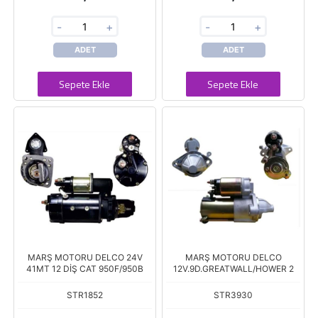
-
+
-
+
ADET
ADET
Sepete Ekle
Sepete Ekle
MARŞ MOTORU DELCO 24V
MARŞ MOTORU DELCO
41MT 12 DİŞ CAT 950F/950B
12V.9D.GREATWALL/HOWER 2
STR1852
STR3930