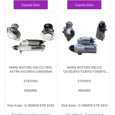
Sepete Ekle
Sepete Ekle
MARŞ MOTORU DELCO OPEL
MARŞ MOTORU DELCO
ASTRA H/CORSA D/INSIGNIA
12V.9D.BYD F3/BYD F3R/BYD
G3R
STR3063
STR3910
REMARK
REMARK
Stok Kodu : G-REM06 STR 3063
Stok Kodu : G-REM06 STR 3910
Stok Miktarı : Stok sorunuz
Stok Miktarı : Stok sorunuz