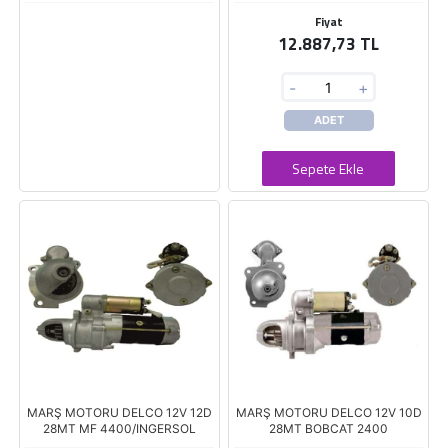
Fiyat
12.887,73 TL
-
+
ADET
Sepete Ekle
MARŞ MOTORU DELCO 12V 12D
MARŞ MOTORU DELCO 12V 10D
28MT MF 4400/INGERSOL
28MT BOBCAT 2400