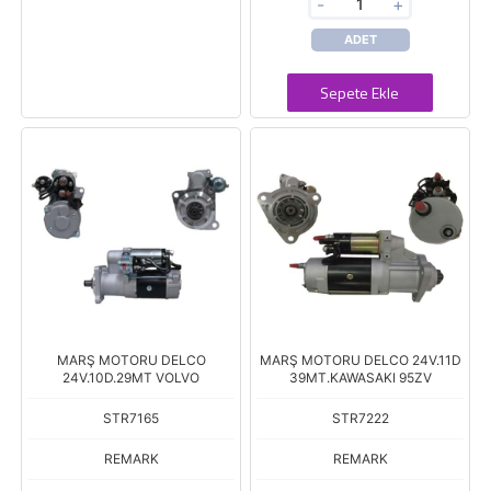
-
+
ADET
Sepete Ekle
MARŞ MOTORU DELCO
MARŞ MOTORU DELCO 24V.11D
24V.10D.29MT VOLVO
39MT.KAWASAKI 95ZV
STR7165
STR7222
REMARK
REMARK