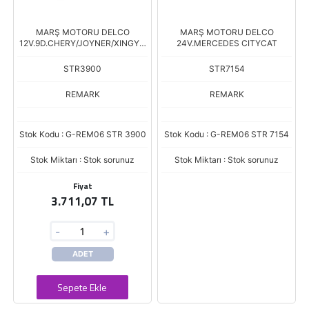
MARŞ MOTORU DELCO
MARŞ MOTORU DELCO
12V.9D.CHERY/JOYNER/XINGYU
24V.MERCEDES CITYCAT
E
STR3900
STR7154
REMARK
REMARK
Stok Kodu : G-REM06 STR 3900
Stok Kodu : G-REM06 STR 7154
Stok Miktarı : Stok sorunuz
Stok Miktarı : Stok sorunuz
Fiyat
3.711,07 TL
-
+
ADET
Sepete Ekle