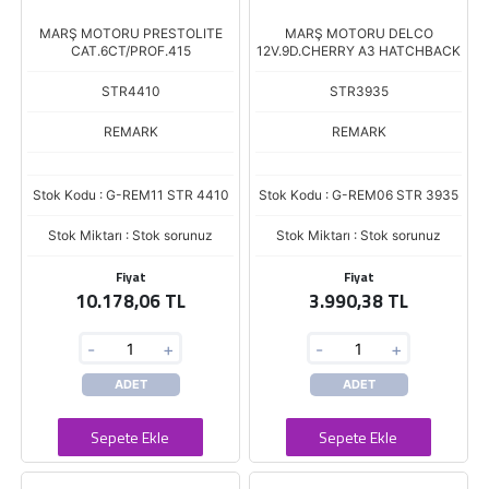
MARŞ MOTORU PRESTOLITE
MARŞ MOTORU DELCO
CAT.6CT/PROF.415
12V.9D.CHERRY A3 HATCHBACK
STR4410
STR3935
REMARK
REMARK
Stok Kodu : G-REM11 STR 4410
Stok Kodu : G-REM06 STR 3935
Stok Miktarı : Stok sorunuz
Stok Miktarı : Stok sorunuz
Fiyat
Fiyat
10.178,06 TL
3.990,38 TL
-
+
-
+
ADET
ADET
Sepete Ekle
Sepete Ekle