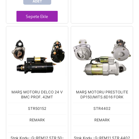
ADET
Sepete Ekle
MARŞ MOTORU DELCO 24 V
MARŞ MOTORU PRESTOLITE
BMC PROF. 42MT
DP150/MITS.6D16 FORK
STR50152
STR4402
REMARK
REMARK
Stok Kodu : G-REM12 STR 50-
Stok Kodu : G-REM11 STR 4402