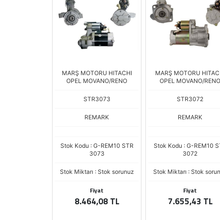
MARŞ MOTORU HITACHI
MARŞ MOTORU HITAC
OPEL MOVANO/RENO
OPEL MOVANO/REN
MASTER-MASCOT
STR3073
STR3072
REMARK
REMARK
Stok Kodu : G-REM10 STR
Stok Kodu : G-REM10 
3073
3072
Stok Miktarı : Stok sorunuz
Stok Miktarı : Stok soru
Fiyat
Fiyat
8.464,08 TL
7.655,43 TL