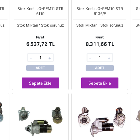
STR
Stok Kodu : G-REM11 STR
Stok Kodu : G-REM10 STR
St
6119
6136/E
nuz
Stok Miktarı : Stok sorunuz
Stok Miktarı : Stok sorunuz
St
Fiyat
Fiyat
6.537,72 TL
8.311,66 TL
-
+
-
+
ADET
ADET
Sepete Ekle
Sepete Ekle