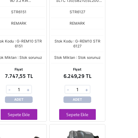
9D 3.2 KW
SLTC 130/SB210/SL200
TERMOKING/YANMAR
2012>KISA
STR6151
STR6127
REMARK
REMARK
ok Kodu : G-REM10 STR
Stok Kodu : G-REM10 STR
6151
6127
ok Miktarı : Stok sorunuz
Stok Miktarı : Stok sorunuz
Fiyat
Fiyat
7.747,55 TL
6.249,29 TL
-
+
-
+
ADET
ADET
Sepete Ekle
Sepete Ekle