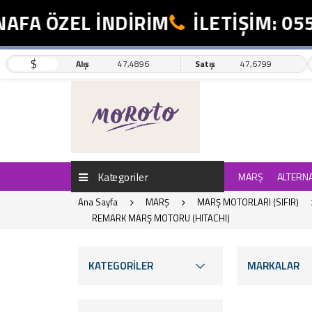
 ÖZEL İNDİRİM
İLETİŞİM: 0554 4
$
Alış
47,4896
Satış
47,6799
Kategoriler
MARŞ
ALTERN
Ana Sayfa
MARŞ
MARŞ MOTORLARI (SIFIR)
REMARK MARŞ MOTORU (HITACHI)
KATEGORİLER
MARKALAR