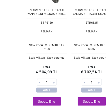
MARS MOTORU HITACHI
MARS MOTORU HITAC
YANMAR/KIPAR/KAMA/AKSA
YANMAR HITACHI ISUZU
REDIKTO
DIS
STR6129
STR6135
REMARK
REMARK
Stok Kodu : G-REM10 STR
Stok Kodu : G-REM10 
6129
6135
Stok Miktarı : Stok sorunuz
Stok Miktarı : Stok soru
Fiyat
Fiyat
4.504,99 TL
6.702,54 TL
-
+
-
+
ADET
ADET
Sepete Ekle
Sepete Ekle