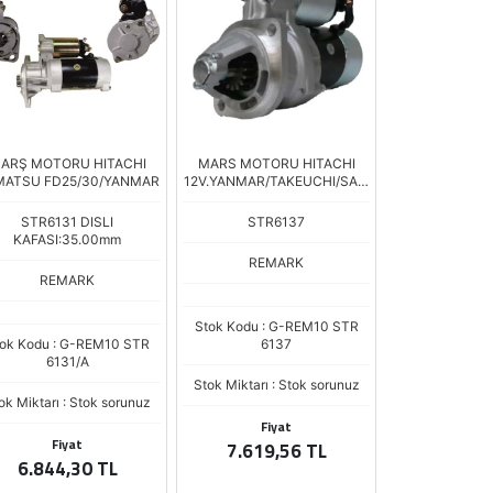
ARŞ MOTORU HITACHI
MARS MOTORU HITACHI
ATSU FD25/30/YANMAR
12V.YANMAR/TAKEUCHI/SAM
SUNG EX
STR6131 DISLI
STR6137
KAFASI:35.00mm
REMARK
REMARK
Stok Kodu : G-REM10 STR
ok Kodu : G-REM10 STR
6137
6131/A
Stok Miktarı : Stok sorunuz
ok Miktarı : Stok sorunuz
Fiyat
Fiyat
7.619,56 TL
6.844,30 TL