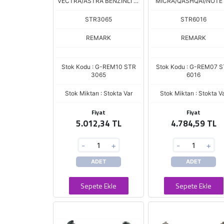
VECTRA/ASTRA BENZİNLİ 11
MICRA/QASHQAI/NOTE 
DİŞ 18328
2006-->
STR3065
STR6016
REMARK
REMARK
Stok Kodu : G-REM10 STR
Stok Kodu : G-REM07 
3065
6016
Stok Miktarı : Stokta Var
Stok Miktarı : Stokta V
Fiyat
Fiyat
5.012,34 TL
4.784,59 TL
-
+
-
+
ADET
ADET
Sepete Ekle
Sepete Ekle