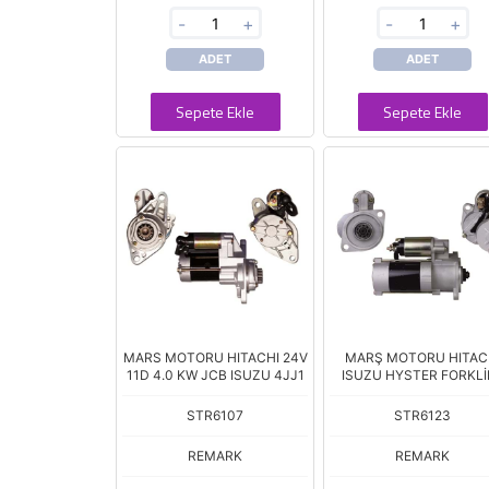
-
+
-
+
ADET
ADET
Sepete Ekle
Sepete Ekle
MARS MOTORU HITACHI 24V
MARŞ MOTORU HITAC
11D 4.0 KW JCB ISUZU 4JJ1
ISUZU HYSTER FORKLİ
STR6107
STR6123
REMARK
REMARK