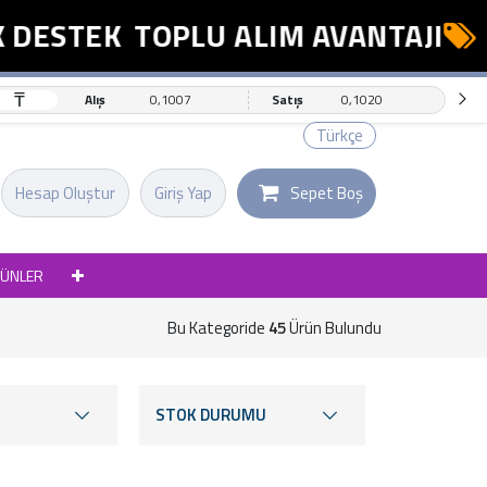
STEK
TOPLU ALIM AVANTAJI
ESN
₸
Alış
0,1007
Satış
0,1020
Türkçe
Hesap Oluştur
Giriş Yap
Sepet Boş
RÜNLER
Bu Kategoride
45
Ürün Bulundu
STOK DURUMU