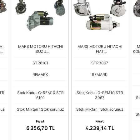
HI
MARŞ MOTORU HITACHI
MARŞ MOTORU HITACHI
M
O
ISUZU
FIAT
KOM
12V.KOMATSU/HYSTER FORK
DOBLO/ALBEA/SIENA/PALIO
STR6101
STR3067
REMARK
REMARK
STR
Stok Kodu : G-REM10 STR
Stok Kodu : G-REM10 STR
6101
3067
St
nuz
Stok Miktarı : Stok sorunuz
Stok Miktarı : Stok sorunuz
St
Fiyat
Fiyat
6.356,70 TL
4.239,14 TL