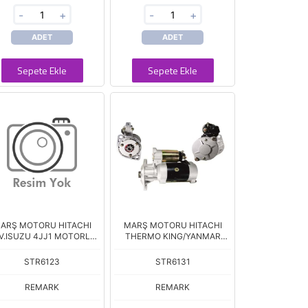
-
+
-
+
ADET
ADET
Sepete Ekle
Sepete Ekle
ARŞ MOTORU HITACHI
MARŞ MOTORU HITACHI
V.ISUZU 4JJ1 MOTORLU
THERMO KING/YANMAR
JCB
482/486
STR6123
STR6131
REMARK
REMARK