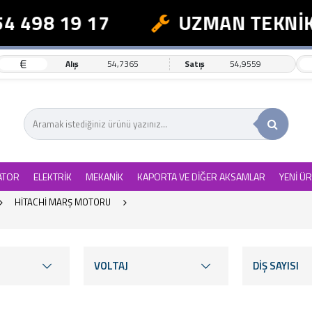
98 19 17
UZMAN TEKNİK DE
€
Alış
54,7365
Satış
54,9559
ATOR
ELEKTRİK
MEKANİK
KAPORTA VE DİĞER AKSAMLAR
YENİ Ü
HİTACHİ MARŞ MOTORU
VOLTAJ
DİŞ SAYISI