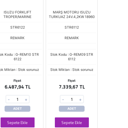
ISUZU FORKLIFT
MARŞ MOTORU ISUZU
TROPER/MARINE
TURKUAZ 24V.4,2KW 18960
STR6122
STR6112
REMARK
REMARK
ok Kodu : G-REM10 STR
Stok Kodu : G-REM09 STR
6122
6112
ok Miktarı : Stok sorunuz
Stok Miktarı : Stok sorunuz
Fiyat
Fiyat
6.487,94 TL
7.339,67 TL
-
+
-
+
ADET
ADET
Sepete Ekle
Sepete Ekle