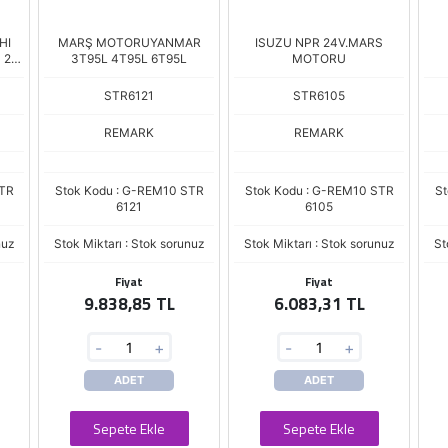
HI
MARŞ MOTORUYANMAR
ISUZU NPR 24V.MARS
 20
3T95L 4T95L 6T95L
MOTORU
STR6121
STR6105
REMARK
REMARK
STR
Stok Kodu : G-REM10 STR
Stok Kodu : G-REM10 STR
St
6121
6105
nuz
Stok Miktarı : Stok sorunuz
Stok Miktarı : Stok sorunuz
St
Fiyat
Fiyat
9.838,85 TL
6.083,31 TL
-
+
-
+
ADET
ADET
Sepete Ekle
Sepete Ekle