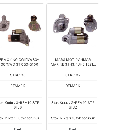
ERMOKING CGII/NW30-
MARŞ MOT. YANMAR
100/NWD STR 50-5100
MARINE 3JH3/4JH3 18218
18291
STR6136
STR6132
REMARK
REMARK
ok Kodu : G-REM10 STR
Stok Kodu : G-REM10 STR
6136
6132
ok Miktarı : Stok sorunuz
Stok Miktarı : Stok sorunuz
Fiyat
Fiyat