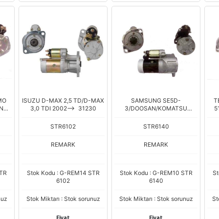
MO
ISUZU D-MAX 2,5 TD/D-MAX
SAMSUNG SE5D-
T
ANSC
3,0 TDI 2002--> 31230
3/DOOSAN/KOMATSU
5
FORKLIFT 18491
STR6102
STR6140
REMARK
REMARK
STR
Stok Kodu : G-REM14 STR
Stok Kodu : G-REM10 STR
St
6102
6140
nuz
Stok Miktarı : Stok sorunuz
Stok Miktarı : Stok sorunuz
St
Fiyat
Fiyat