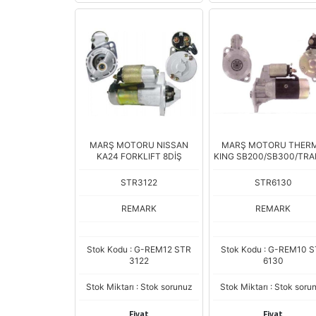
MARŞ MOTORU NISSAN
MARŞ MOTORU THER
KA24 FORKLIFT 8DİŞ
KING SB200/SB300/TR
18490
STR3122
STR6130
REMARK
REMARK
Stok Kodu : G-REM12 STR
Stok Kodu : G-REM10 
3122
6130
Stok Miktarı : Stok sorunuz
Stok Miktarı : Stok soru
Fiyat
Fiyat