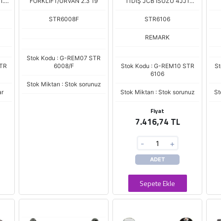
1.6
FORKLIFT/URVAN 2.3 19
11DİŞ JCB ISUZU 4JJ1
MOTOR
STR6008F
STR6106
REMARK
Stok Kodu : G-REM07 STR
STR
6008/F
Stok Kodu : G-REM10 STR
St
6106
Stok Miktarı : Stok sorunuz
ar
Stok Miktarı : Stok sorunuz
St
Fiyat
7.416,74 TL
-
+
ADET
Sepete Ekle