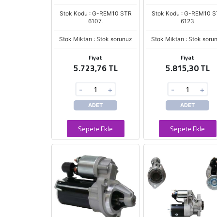
Stok Kodu : G-REM10 STR
Stok Kodu : G-REM10 
6107.
6123
Stok Miktarı : Stok sorunuz
Stok Miktarı : Stok soru
Fiyat
Fiyat
5.723,76 TL
5.815,30 TL
-
+
-
+
ADET
ADET
Sepete Ekle
Sepete Ekle