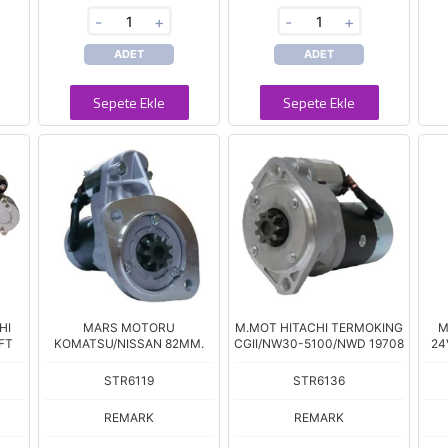
-
+
-
+
ADET
ADET
Sepete Ekle
Sepete Ekle
HI
MARS MOTORU
M.MOT HITACHI TERMOKING
M
FT
KOMATSU/NISSAN 82MM.
CGII/NW30-5100/NWD 19708
24
STR6119
STR6136
REMARK
REMARK