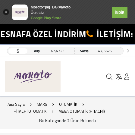
Moroto^|bg_BG:Vavoto
İNDİR
Ücretsiz
Google Play Store
ESNAFA ÖZEL İNDİRİM
İLETİŞİM: 
$
Alış
47,4723
Satış
47,6625
Ana Sayfa
MARŞ
OTOMATİK
HİTACHİ OTOMATİK
MEGA OTOMATİK (HİTACHİ)
Bu Kategoride
2
Ürün Bulundu