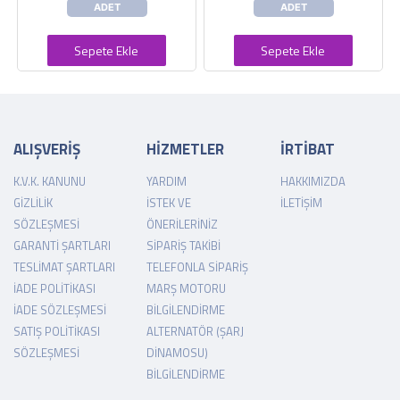
ADET
ADET
Sepete Ekle
Sepete Ekle
ALIŞVERİŞ
HİZMETLER
İRTİBAT
K.V.K. KANUNU
YARDIM
HAKKIMIZDA
GIZLILIK
İSTEK VE
İLETIŞIM
SÖZLEŞMESI
ÖNERILERINIZ
GARANTI ŞARTLARI
SIPARIŞ TAKIBI
TESLIMAT ŞARTLARI
TELEFONLA SIPARIŞ
İADE POLITIKASI
MARŞ MOTORU
İADE SÖZLEŞMESI
BILGILENDIRME
SATIŞ POLITIKASI
ALTERNATÖR (ŞARJ
SÖZLEŞMESI
DINAMOSU)
BILGILENDIRME