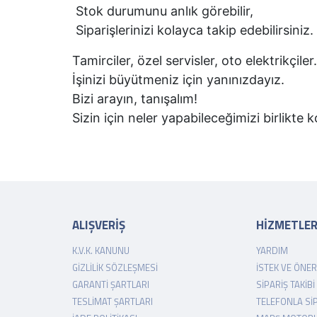
Stok durumunu anlık görebilir,
Siparişlerinizi kolayca takip edebilirsiniz.
Tamirciler, özel servisler, oto elektrikçiler.
İşinizi büyütmeniz için yanınızdayız.
Bizi arayın, tanışalım!
Sizin için neler yapabileceğimizi birlikte
ALIŞVERİŞ
HİZMETLE
K.V.K. KANUNU
YARDIM
GIZLILIK SÖZLEŞMESI
İSTEK VE ÖNER
GARANTI ŞARTLARI
SIPARIŞ TAKIBI
TESLIMAT ŞARTLARI
TELEFONLA SI