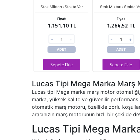
Stok Miktarı : Stokta Var
Stok Miktarı : Stokta V
Fiyat
Fiyat
1.151,10 TL
1.264,52 TL
-
+
-
+
ADET
ADET
Sepete Ekle
Sepete Ekle
Lucas Tipi Mega Marka Marş M
Lucas tipi Mega marka marş motor otomatiği, 
marka, yüksek kalite ve güvenilir performans su
otomatik marş motoru, özellikle zorlu koşullar
aracınızın marş motorunun hızlı bir şekilde dev
Lucas Tipi Mega Marka