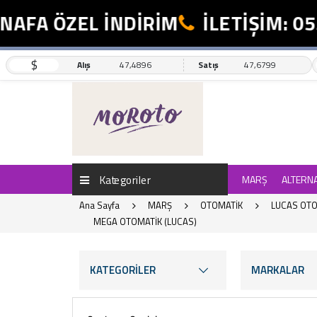
A ÖZEL İNDİRİM
İLETİŞİM: 0554
$
Alış
47,4896
Satış
47,6799
Kategoriler
MARŞ
ALTERN
Ana Sayfa
MARŞ
OTOMATİK
LUCAS OTO
MEGA OTOMATİK (LUCAS)
KATEGORİLER
MARKALAR