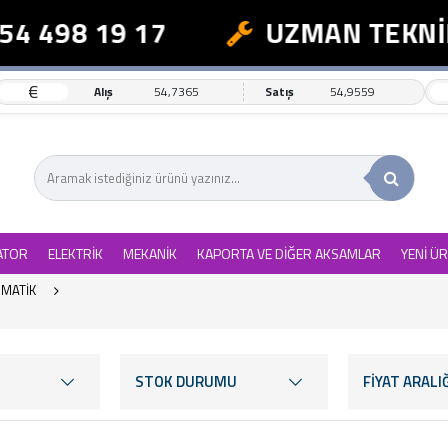
 498 19 17
UZMAN TEKNİK D
€
Alış
54,7365
Satış
54,9559
ATOR
ELEKTRİK
MEKANİK
KAPORTA VE DİĞER AKSAMLAR
YENİ Ü
MATİK
STOK DURUMU
FİYAT ARALIĞ