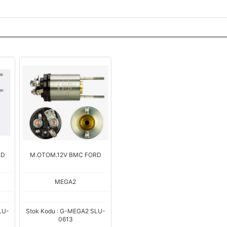
RD
M.OTOM.12V BMC FORD
MEGA2
LU-
Stok Kodu : G-MEGA2 SLU-
0613