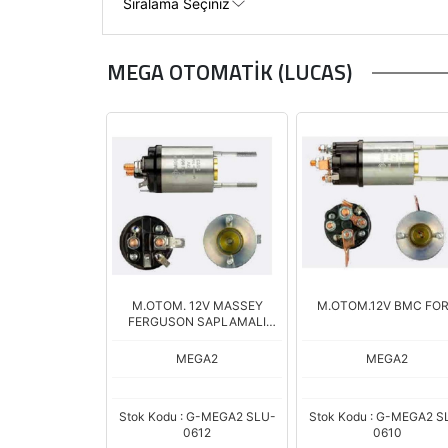
MEGA OTOMATİK (LUCAS)
M.OTOM. 12V MASSEY
M.OTOM.12V BMC FO
FERGUSON SAPLAMALI
(CBS-
MEGA2
MEGA2
Stok Kodu : G-MEGA2 SLU-
Stok Kodu : G-MEGA2 S
0612
0610