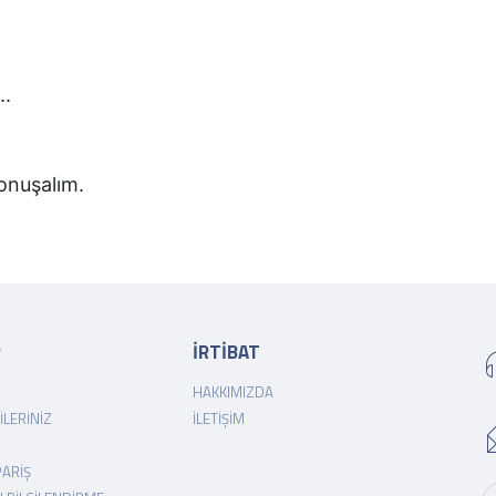
..
 konuşalım.
R
İRTİBAT
HAKKIMIZDA
ILERINIZ
İLETIŞIM
PARIŞ