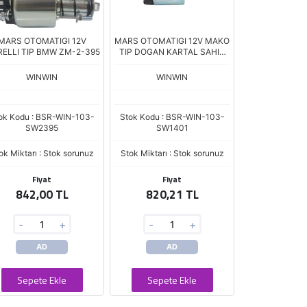
MARS OTOMATIGI 12V
MARS OTOMATIGI 12V MAKO
ELLI TIP BMW ZM-2-395
TIP DOGAN KARTAL SAHIN
1.600 E.M SM-228 63601758
WINWIN
WINWIN
ok Kodu : BSR-WIN-103-
Stok Kodu : BSR-WIN-103-
SW2395
SW1401
ok Miktarı : Stok sorunuz
Stok Miktarı : Stok sorunuz
Fiyat
Fiyat
842,00 TL
820,21 TL
-
+
-
+
AD
AD
Sepete Ekle
Sepete Ekle