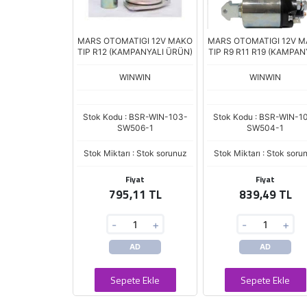
MARS OTOMATIGI 12V MAKO
MARS OTOMATIGI 12V 
TIP R12 (KAMPANYALI ÜRÜN)
TIP R9 R11 R19 (KAMPAN
ÜRÜN)
WINWIN
WINWIN
Stok Kodu : BSR-WIN-103-
Stok Kodu : BSR-WIN-1
SW506-1
SW504-1
Stok Miktarı : Stok sorunuz
Stok Miktarı : Stok soru
Fiyat
Fiyat
795,11 TL
839,49 TL
-
+
-
+
AD
AD
Sepete Ekle
Sepete Ekle