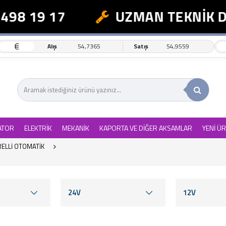
8 19 17
UZMAN TEKNİK DES
€
Alış
54,7365
Satış
54,9559
ATOR
ELEKTRİK
MEKANİK
KAPORTA VE DİĞER AKSAMLAR
YENİ Ü
ELLİ OTOMATİK
24V
12V