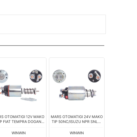
S OTOMATIGI 12V MAKO
MARS OTOMATIGI 24V MAKO
IP FIAT TEMPRA DOGAN
TIP 50NC/ISUZU NPR SNLS-
X TIPO SM 230 63601768
274 SSL-5000 ZM-657 SM-
260 63693901
WINWIN
WINWIN