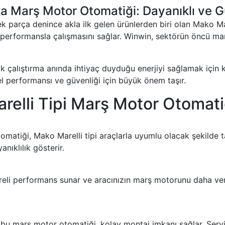
a Marş Motor Otomatiği: Dayanıklı ve 
ek parça denince akla ilk gelen ürünlerden biri olan Mako M
erformansla çalışmasını sağlar. Winwin, sektörün öncü marka
 çalıştırma anında ihtiyaç duyduğu enerjiyi sağlamak için kri
nel performansı ve güvenliği için büyük önem taşır.
lli Tipi Marş Motor Otomatiğ
tiği, Mako Marelli tipi araçlarla uyumlu olacak şekilde tas
nıklılık gösterir.
li performans sunar ve aracınızın marş motorunu daha veriml
n bu marş motor otomatiği, kolay montaj imkanı sağlar. Servis