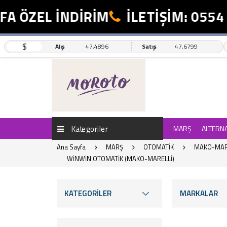
ÖZEL İNDİRİM
İLETİŞİM: 0554 49
$
Alış
47,4896
Satış
47,6799
Kategoriler
MARŞ
ALTERN
Ana Sayfa
MARŞ
OTOMATİK
MAKO-MAR
WİNWİN OTOMATİK (MAKO-MARELLİ)
KATEGORİLER
MARKALAR