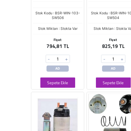
Stok Kodu : BSR-WIN-103-
Stok Kodu : BSR-WIN-1
SW506
SW504
Stok Miktarı : Stokta Var
Stok Miktarı : Stokta V
Fiyat
Fiyat
794,81 TL
825,19 TL
-
+
-
+
AD
AD
Sepete Ekle
Sepete Ekle