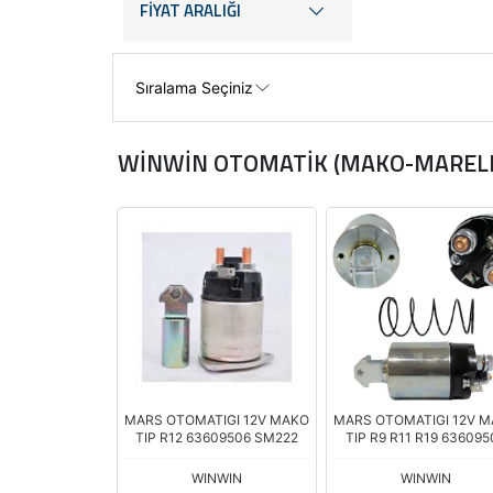
FİYAT ARALIĞI
WİNWİN OTOMATİK (MAKO-MARELL
MARS OTOMATIGI 12V MAKO
MARS OTOMATIGI 12V 
TIP R12 63609506 SM222
TIP R9 R11 R19 636095
SM224
WINWIN
WINWIN