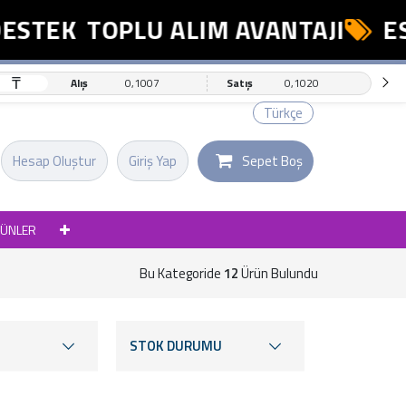
TEK
TOPLU ALIM AVANTAJI
ESNA
₸
Alış
0,1007
Satış
0,1020
Türkçe
Hesap Oluştur
Giriş Yap
Sepet Boş
RÜNLER
Bu Kategoride
12
Ürün Bulundu
STOK DURUMU