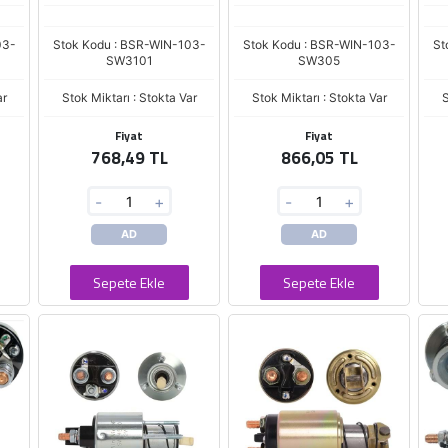
03-
Stok Kodu : BSR-WIN-103-
Stok Kodu : BSR-WIN-103-
St
SW3101
SW305
ar
Stok Miktarı : Stokta Var
Stok Miktarı : Stokta Var
S
Fiyat
Fiyat
768,49 TL
866,05 TL
-
+
-
+
AD
AD
Sepete Ekle
Sepete Ekle