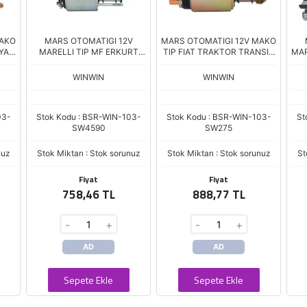
MAKO
MARS OTOMATIGI 12V
MARS OTOMATIGI 12V MAKO
YALI
MARELLI TIP MF ERKURT
TIP FIAT TRAKTOR TRANSIT
MAR
JCB SM-300 ZM.3395
DODGE SNLS-275 SSL-5001
ZM-655 SM-250P 63693801
WINWIN
WINWIN
03-
Stok Kodu : BSR-WIN-103-
Stok Kodu : BSR-WIN-103-
St
SW4590
SW275
nuz
Stok Miktarı : Stok sorunuz
Stok Miktarı : Stok sorunuz
St
Fiyat
Fiyat
758,46 TL
888,77 TL
-
+
-
+
AD
AD
Sepete Ekle
Sepete Ekle