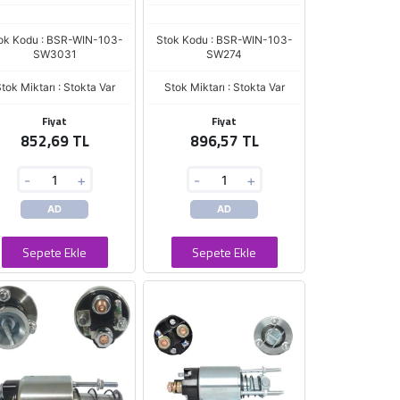
ok Kodu : BSR-WIN-103-
Stok Kodu : BSR-WIN-103-
SW3031
SW274
tok Miktarı : Stokta Var
Stok Miktarı : Stokta Var
Fiyat
Fiyat
852,69 TL
896,57 TL
-
+
-
+
AD
AD
Sepete Ekle
Sepete Ekle