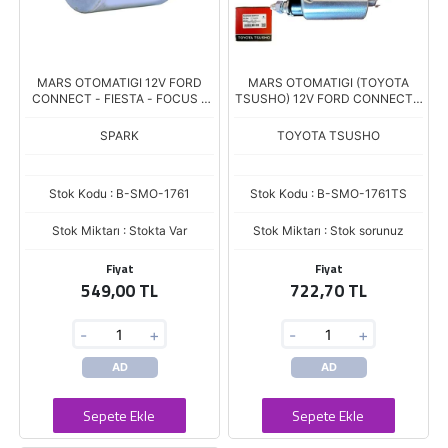
MARS OTOMATIGI 12V FORD
MARS OTOMATIGI (TOYOTA
CONNECT - FIESTA - FOCUS -
TSUSHO) 12V FORD CONNECT -
TRANSIT - MONDEO - KA (CBS-
FIESTA - FOCUS - TRANSIT -
F203 - ZM-1761 - ZM-1761C)
MONDEO - KA (CBS-F203 - ZM-
SPARK
TOYOTA TSUSHO
1761 - ZM-1
Stok Kodu : B-SMO-1761
Stok Kodu : B-SMO-1761TS
Stok Miktarı : Stokta Var
Stok Miktarı : Stok sorunuz
Fiyat
Fiyat
549,00 TL
722,70 TL
-
+
-
+
AD
AD
Sepete Ekle
Sepete Ekle