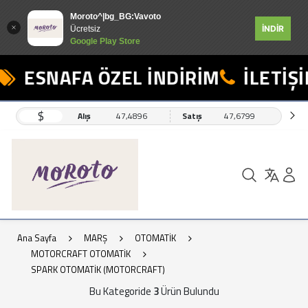
Moroto^|bg_BG:Vavoto
İNDİR
Ücretsiz
Google Play Store
ESNAFA ÖZEL İNDİRİM
İLETİŞİ
$
Alış
47,4896
Satış
47,6799
Ana Sayfa
MARŞ
OTOMATİK
MOTORCRAFT OTOMATİK
SPARK OTOMATİK (MOTORCRAFT)
Bu Kategoride
3
Ürün Bulundu