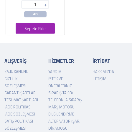
-
+
AD
Sepete Ekle
ALIŞVERİŞ
HİZMETLER
İRTİBAT
K.V.K. KANUNU
YARDIM
HAKKIMIZDA
GIZLILIK
İSTEK VE
İLETIŞIM
SÖZLEŞMESI
ÖNERILERINIZ
GARANTI ŞARTLARI
SIPARIŞ TAKIBI
TESLIMAT ŞARTLARI
TELEFONLA SIPARIŞ
İADE POLITIKASI
MARŞ MOTORU
İADE SÖZLEŞMESI
BILGILENDIRME
SATIŞ POLITIKASI
ALTERNATÖR (ŞARJ
SÖZLEŞMESI
DINAMOSU)